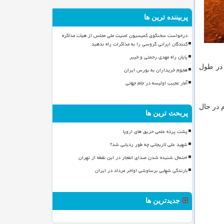
پربیننده ترین ها
درخواست سخنگوی کمیسیون امنیت ملی مجلس از هیأت مذاکره
کنندگان ایرانی گروسی را به مذاکرات راه ندهید
پایان راه مهدی رحمتی و خیبر
 در طول
هجوم خریداران به بورس ایران
آمار عجیب اولیسه در جام جهانی
 در حال
پربحث ترین ها
پشت پرده علمی حریق های اروپا
شهید علی لاریجانی چه طور ردیابی شد؟
احتمال شنیده شدن صدای انفجار در این نقطه از تهران
بارندگی شهابی برساوشی اواخر مرداد در ایران
جدیدترین ها