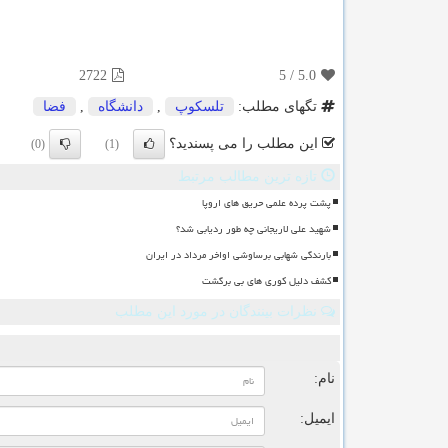
2722
5
/
5.0
تگهای مطلب:
تلسكوپ
,
دانشگاه
,
فضا
این مطلب را می پسندید؟
(0)
(1)
تازه ترین مطالب مرتبط
پشت پرده علمی حریق های اروپا
شهید علی لاریجانی چه طور ردیابی شد؟
بارندگی شهابی برساوشی اواخر مرداد در ایران
کشف دلیل کوری های بی برگشت
نظرات بینندگان در مورد این مطلب
ن
نام:
ایمیل: