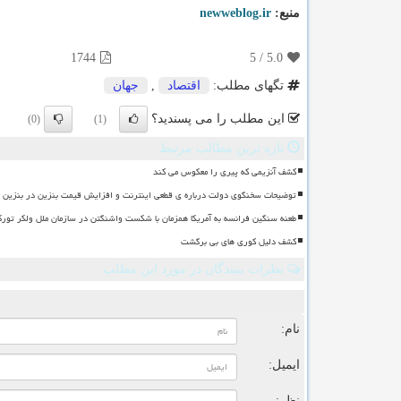
منبع:
newweblog.ir
1744
5
/
5.0
تگهای مطلب:
اقتصاد
,
جهان
این مطلب را می پسندید؟
(0)
(1)
تازه ترین مطالب مرتبط
کشف آنزیمی که پیری را معکوس می کند
توضیحات سخنگوی دولت درباره ی قطعی اینترنت و افزایش قیمت بنزین در بنزین سه
طعنه سنگین فرانسه به آمریکا همزمان با شکست واشنگتن در سازمان ملل ولکر تورک
کشف دلیل کوری های بی برگشت
نظرات بینندگان در مورد این مطلب
ن
نام:
ایمیل:
نظر: