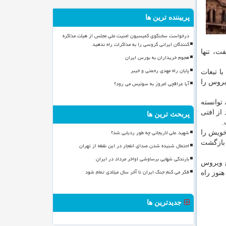
پربیننده ترین ها
درخواست سخنگوی کمیسیون امنیت ملی مجلس از هیأت مذاکره
کنندگان ایرانی گروسی را به مذاکرات راه ندهید
ت، تنها
هجوم خریداران به بورس ایران
پایان راه مهدی رحمتی و خیبر
ا تبعات
یروس را
آیا عراقچی امروز به سوئیس می رود؟
توانسته
از افتی
پربحث ترین ها
شهید علی لاریجانی چه طور ردیابی شد؟
خویش را
 بازگشت
احتمال شنیده شدن صدای انفجار در این نقطه از تهران
بارندگی شهابی برساوشی اواخر مرداد در ایران
ع ویروس
فکر می کنم جنگ ایران تا آخر سال میلادی تمام شود
نوز راه
جدیدترین ها