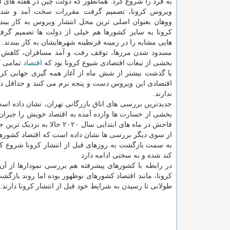
به فرد را شروع کرد. همانطور که دولت چین در هفته های ا
ویروس کرونا، تصمیم گرفت مقررات سخت آمد و شد 
ووهان بعنوان اصلی ترین محل انتشار ویروس به کار ببندد
کرونا به سایر کشورها هم خیلی از دولت ها تصمیم گرف
هایی مشابه را در زمینه قرنطینه شهرهایشان به کار ببندند.
مسدود شدن مرزها، توقف رفت و آمد مسافران، کاهش تقاضا
بخشی از تبعات اقتصادی شیوع کرونا بود که
اقتصاد
تمامی ک
با گذشت بیشتر از شش ماه از آغاز همه گیری جهانی کرو
اقتصادی این ویروس دست و پنجه نرم می کنند و حداقل در 
ندارند.
جدیدترین بررسی های اتاق بازرگانی تهران، نشان داده است
بخشی از خسارت ها وارده آمده به اقتصاد خویش را جبران ک
فاحش در ماه های ابتدایی سال ۲۰۲۰ حالا به نزدیک ترین حالت خود از نظر اقتصادی به شرایط و روزهای قبل از انتشار کرونا رسیده است.
از سوی دیگر بررسی ها نشان داده است که اقتصاد کشورهای
به سمت بازگشت به روزهای قبل از انتشار کرونا شروع کرد
کند شده و به سختی ادامه دارد.
در رابطه با کشورهای پیشرفته هم بررسی نمودارها از آن
کرونا، مانند اقتصاد کشورهای نوظهور بوده اما روند بازگ
طولانی تا رسیدن به شرایط خود قبل از انتشار کرونا دارند.