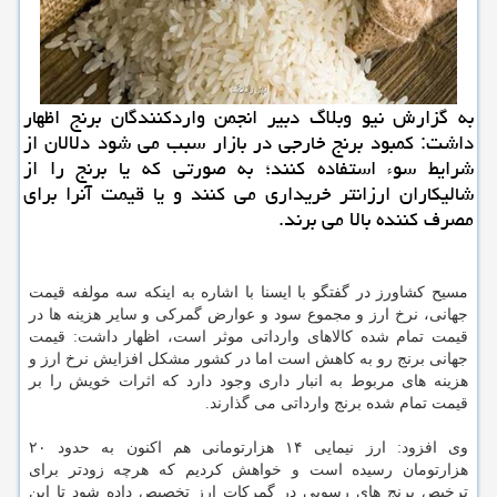
به گزارش نیو وبلاگ دبیر انجمن واردكنندگان برنج اظهار
داشت: كمبود برنج خارجی در بازار سبب می شود دلالان از
شرایط سوء استفاده كنند؛ به صورتی كه یا برنج را از
شالیكاران ارزانتر خریداری می كنند و یا قیمت آنرا برای
مصرف كننده بالا می برند.
مسیح کشاورز در گفتگو با ایسنا با اشاره به اینکه سه مولفه قیمت
جهانی، نرخ ارز و مجموع سود و عوارض گمرکی و سایر هزینه ها در
قیمت تمام شده کالاهای وارداتی موثر است، اظهار داشت: قیمت
جهانی برنج رو به کاهش است اما در کشور مشکل افزایش نرخ ارز و
هزینه های مربوط به انبار داری وجود دارد که اثرات خویش را بر
قیمت تمام شده برنج وارداتی می گذارند.
وی افزود: ارز نیمایی ۱۴ هزارتومانی هم اکنون به حدود ۲۰
هزارتومان رسیده است و خواهش کردیم که هرچه زودتر برای
ترخیص برنج های رسوبی در گمرکات ارز تخصیص داده شود تا این