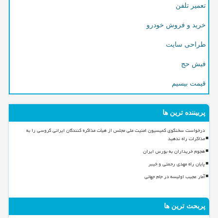
تعمیر تلفن
خرید و فروش خودرو
طراحی سایت
فیش حج
قیمت بیسیم
پربیننده ترین ها
درخواست سخنگوی کمیسیون امنیت ملی مجلس از هیأت مذاکره کنندگان ایرانی گروسی را به
مذاکرات راه ندهید
هجوم خریداران به بورس ایران
پایان راه مهدی رحمتی و خیبر
آمار عجیب اولیسه در جام جهانی
پربحث ترین ها