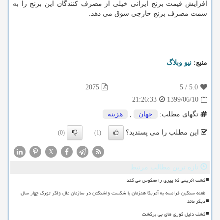
افزایش قیمت برنج ایرانی خیلی از مصرف کنندگان این برنج را به
سمت مصرف برنج خارجی سوق می دهد.
منبع:
نیو وبلاگ
2075
5
/
5.0
1399/06/10
21:26:33
تگهای مطلب:
جهان
,
هزینه
این مطلب را می پسندید؟
(0)
(1)
X
تازه ترین مطالب مرتبط
کشف آنزیمی که پیری را معکوس می کند
طعنه سنگین فرانسه به آمریکا همزمان با شکست واشنگتن در سازمان ملل ولکر تورک چهار سال
دیگر ماند
کشف دلیل کوری های بی برگشت