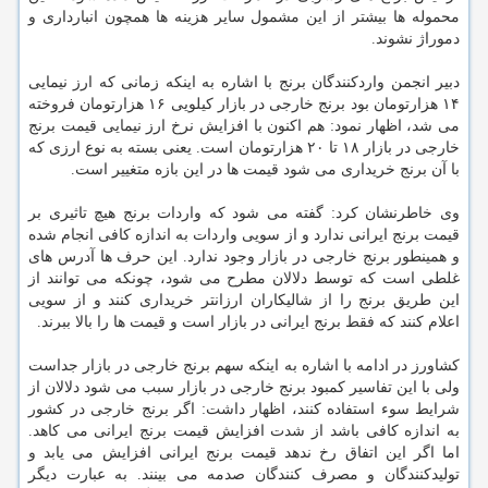
محموله ها بیشتر از این مشمول سایر هزینه ها همچون انبارداری و
دموراژ نشوند.
دبیر انجمن واردکنندگان برنج با اشاره به اینکه زمانی که ارز نیمایی
۱۴ هزارتومان بود برنج خارجی در بازار کیلویی ۱۶ هزارتومان فروخته
می شد، اظهار نمود: هم اکنون با افزایش نرخ ارز نیمایی قیمت برنج
خارجی در بازار ۱۸ تا ۲۰ هزارتومان است. یعنی بسته به نوع ارزی که
با آن برنج خریداری می شود قیمت ها در این بازه متغییر است.
وی خاطرنشان کرد: گفته می شود که واردات برنج هیچ تاثیری بر
قیمت برنج ایرانی ندارد و از سویی واردات به اندازه کافی انجام شده
و همینطور برنج خارجی در بازار وجود ندارد. این حرف ها آدرس های
غلطی است که توسط دلالان مطرح می شود، چونکه می توانند از
این طریق برنج را از شالیکاران ارزانتر خریداری کنند و از سویی
اعلام کنند که فقط برنج ایرانی در بازار است و قیمت ها را بالا ببرند.
کشاورز در ادامه با اشاره به اینکه سهم برنج خارجی در بازار جداست
ولی با این تفاسیر کمبود برنج خارجی در بازار سبب می شود دلالان از
شرایط سوء استفاده کنند، اظهار داشت: اگر برنج خارجی در کشور
به اندازه کافی باشد از شدت افزایش قیمت برنج ایرانی می کاهد.
اما اگر این اتفاق رخ ندهد قیمت برنج ایرانی افزایش می یابد و
تولیدکنندگان و مصرف کنندگان صدمه می بینند. به عبارت دیگر