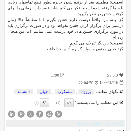
اسمیت: مطمئنم بعد از برنده شدن جایزه بطور قطع تماسهای زیادی
با شما گرفته شده است. فکر می کنم شاید قصد دارید زمانی را برای
گرفتن جشن در نظر بگیرید.
گز: بله، من واقعاً دوست دارم جشن بگیرم. اما مطمئناً حالا زمان
درستی برای برگزار کردن جشن نخواهد بود و در صورت برگزاری باید
در مورد برگزاری جشن های خود درست عمل نماییم. اما من هیجان
زده ام.
اسمیت: باردیگر تبریک می گویم
گز: خیلی ممنون و سپاسگزارم آدام. خداحافظ.
1790
5
/
5.0
1399/07/16
22:04:50
تگهای مطلب:
پروژه
,
تلسكوپ
,
جهان
,
دانشمند
این مطلب را می پسندید؟
(0)
(1)
X
تازه ترین مطالب مرتبط
پشت پرده علمی آتشسوزی های اروپا