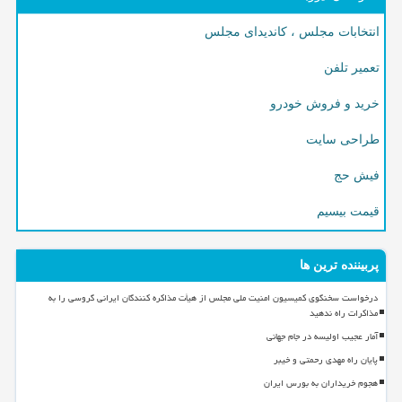
انتخابات مجلس ، کاندیدای مجلس
تعمیر تلفن
خرید و فروش خودرو
طراحی سایت
فیش حج
قیمت بیسیم
پربیننده ترین ها
درخواست سخنگوی کمیسیون امنیت ملی مجلس از هیأت مذاکره کنندگان ایرانی گروسی را به
مذاکرات راه ندهید
آمار عجیب اولیسه در جام جهانی
پایان راه مهدی رحمتی و خیبر
هجوم خریداران به بورس ایران