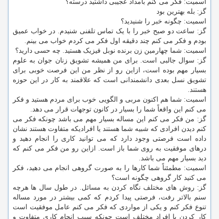
اسمیت: فکر می کنم بامداد عجیبی داشتید درسته؟
گز: بله بهترین بود
اسمیت: چگونه خبر را شنیدید؟
گز: ساعت دو صبح خبر را با یک تماس تلفنی شنیدم. در خواب عمیق
بودم و فکر می کنم چند دقیقه اول فکر می کردم خواب می بینم.
اسمیت: شما چهارمین زن برنده نوبل فیزیک هستید. چه حسی دارید؟
گز: سوال جالبی است. برای من همیشه تشویق زنان جوان به علوم
بسیار مهم بوده است، ازاین رو از نظر من این فرصت خوبی برای
تشویق نسل بعدی دانشمندانی است که علاقمند به کار در این حوزه
هستند.
اسمیت: شما هم اکنون مربی و الگویی خوب برای مردم هستید و فکر
می کنم این واقعاً شما را بسیار در کانون توجهات قرار می دهد.
گز: من فکر می کنم این مساله بسیار مهم می باشد چونکه فکر می
کنم دیدن افرادی که شبیه شما هستند یا افرادیکه متفاوت هستند نشان
داده است فرصتی وجود دارد که می توانید کاری را انجام دهید و
درهای موفقیت به روی شما باز است. ازاین رو من فکر می کنم که
دید بسیار مهم می باشد.
اسمیت: مطمئناً شما کارها را به صورت گروهی انجام می دهید، فکر
می کنید کار گروهی چگونه است؟
گز: روش های مختلف نگاه کردن به مسائل. در طول سال ها هرچه
سنم بالاتر رفت، فرصتی پیدا کردم که کمی بیشتر در مورد مساله
تنوع فکر کنم و یکی از مواردی که فکر می کنم عامل موفقیت است
کار کردن با افراد مختلف است چونکه سبب انجام کاری متفاوت و