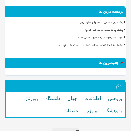
پربحث ترین ها
پشت پرده علمی آتشسوزی های اروپا
پشت پرده علمی حریق های اروپا
شهید علی لاریجانی چه طور ردیابی شد؟
احتمال شنیده شدن صدای انفجار در این نقطه از تهران
جدیدترین ها
تگها
پژوهش
اطلاعات
جهان
دانشگاه
رپورتاژ
پژوهشگر
پروژه
تحقیقات