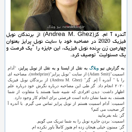
آندره آ اِم. گِز(Andrea M. Ghez) از برندگان نوبل
فیزیك 2020 در مصاحبه خود با سایت نوبل پرایز بعنوان
چهارمین زن برنده نوبل فیزیك، این جایزه را ˮیك فرصت و
یك مسئولیتˮ توصیف كرد.
به گزارش نیو
وبلاگ
به نقل از ایسنا و به نقل از نوبل پرایز،
"آدام
اسمیت"(Adam Smit) از سایت "نوبل پرایز"(nobelprize)، مصاحبه ای
را با " آندره آ اِم. گِز" (Andrea M. Ghez) از برندگان نوبل فیزیک
۲۰۲۰ انجام داد. گز طی این مصاحبه درباره نگرش خود درباره علم
اظهار داشت: دیدن افرادی که شبیه شما هستند یا متفاوت از شما
هستند، به شما نشان داده است فرصتی برای انجام کار وجود دارد.
اسمیت: آدام اسمیت هستم از نوبل پرایز تماس می گیرم. با آندره آ
گز صحبت می کنم؟
گز: بله بفرمایید
اسمیت: بردن جایزه نوبل را به شما تبریک می گویم.
گز: ممنون خیلی هیجان زده ام هنوز کاملاً باور نکرده ام.