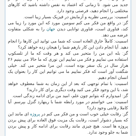
جدید می شود. تا زمانی که اعتماد به نفس داشته باشید که کارهای
مختلفی را انجام دهید، فرصتی وجود دارد.
اسمیت: بررسی نظریه و آزمایش در فیزیک بسیار زیبا است.
گز: در واقع من فکر می کنم سومین مورد که این مورد را زیبا می
کند، فناوری است، فناوری توانایی دیدن
جهان
را به شکلی متفاوت
عرضه می دهد.
اسمیت: کاملاً خارق العاده است که شما می توانید این کارها را انجام
دهید. آیا انجام دادن این کار بازهم شما را هیجان زده خواهد کرد؟
گز: بله این من را متحیر می کند و هر وقت که ما از تلسکوپ
استفاده می نماییم و فکر می نماییم این نوری که ما حالا می بینیم ۲۶
هزار سال در یک سفر بوده است، این مرا متحیر می کند. خیلی
شگفت آور است که فکر نماییم ما می توانیم این کار را بعنوان یک
انسان انجام دهیم.
اسمیت: با تمام توجهی که بعد از این زمان به شما معطوف خواهد
شد، با این وجود فکر می کنید وقت دیگری برای کار دارید؟
گز: امیدوارم که بتوانم چون علم، امید من برای ادامه زندگی است.
اسمیت: می خواستم در مورد رابطه شما با رینهارد گنزل بپرسم. آیا
کاملا رقابتی وجود دارد؟
گز: رقابت خیلی خوب است و من فکر می کنم در
پروژه
ای مانند این
که بسیار دشوار است، رقابت یک مزیت فوق العاده برای پیش بردن
پروژه ها است. هیچ چیزی مانند رقابت برای ادامه کار و پیش بردن
شما به جلو وجود ندارد.