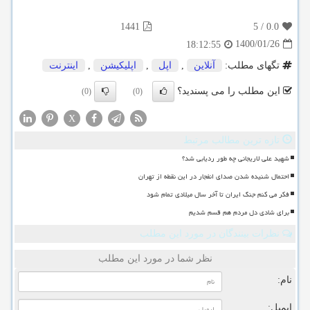
1441
5
/
0.0
1400/01/26
18:12:55
تگهای مطلب:
آنلاین
,
اپل
,
اپلیكیشن
,
اینترنت
این مطلب را می پسندید؟
(0)
(0)
X
تازه ترین مطالب مرتبط
شهید علی لاریجانی چه طور ردیابی شد؟
احتمال شنیده شدن صدای انفجار در این نقطه از تهران
فکر می کنم جنگ ایران تا آخر سال میلادی تمام شود
برای شادی دل مردم هم قسم شدیم
نظرات بینندگان در مورد این مطلب
نظر شما در مورد این مطلب
نام:
ایمیل: