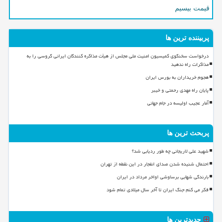
قیمت بیسیم
پربیننده ترین ها
درخواست سخنگوی کمیسیون امنیت ملی مجلس از هیأت مذاکره کنندگان ایرانی گروسی را به
مذاکرات راه ندهید
هجوم خریداران به بورس ایران
پایان راه مهدی رحمتی و خیبر
آمار عجیب اولیسه در جام جهانی
پربحث ترین ها
شهید علی لاریجانی چه طور ردیابی شد؟
احتمال شنیده شدن صدای انفجار در این نقطه از تهران
بارندگی شهابی برساوشی اواخر مرداد در ایران
فکر می کنم جنگ ایران تا آخر سال میلادی تمام شود
جدیدترین ها