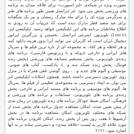
بصورت ویژه در شبکه‌ی «لنز اسپورت» برای علاقه مندان به برنامه
های ورزشی پخش می شود. لنز ایرانسل همین طور برنامه های طنز
و سرگرمی ویژه ای را برای ماه مبارک رمضان و نیز یک شگفتانه
برای عید سعید فطر تدارک دیده است که جزییات آن به زودی به
اطلاع مخاطبان برنامه های این اپلیکیشن خواهد رسید. اپلیکیشن لنز،
(Lenz.ir) تلویزیون اینترنتی ایرانسل، نخستین و بزرگترین اپراتور
دیجیتال ایران است که کاربران می توانند آنرا بدون هزینه دانلود کنند
و هر لحظه و هر کجا، به مجموعه ای از تازه ترین فیلم ها و سریال
های ایرانی و خارجی (دوبله و با زیرنویس فارسی)، برنامه های
زنده‌ی تلویزیونی، پخش مستقیم مسابقه های ورزشی (پخش زنده
فوتبال، پخش زنده شبکه سه و…)، پادکست، کتاب های صوتی،
موسیقی و آلبوم های جدید و…، روی گوشی تلفن همراه یا در منزل
روی تلویزیون دسترسی داشته باشند. همچون امکانات اپلیکیشن لنز
می توان به ایجاد دسترسی به مجموعه‌ی عظیمی از فیلم ها، سریال
ها، آلبوم های موسیقی و برنامه های مستند ایرانی و خارجی، پخش
زنده‌ی برنامه های تلویزیونی، مسابقات و برنامه های ورزشی و
فرهنگی، امکان ضبط خودکار برنامه های زنده تلویزیون در زمان بندی
از پیش تعیین شده، امکان مشاهده جدول برنامه های پخش شده از
شبکه های مختلف تلویزیون، امکان مشاهده برنامه ها در بخش
آرشیوها تا هفت روز پس از پخش زنده، امکان افزودن برنامه های
مورد علاقه کاربر به لیست «علاقه مندی» و دسترسی ساده تر به آنها
اشاره نمود. ۲۱۲۱