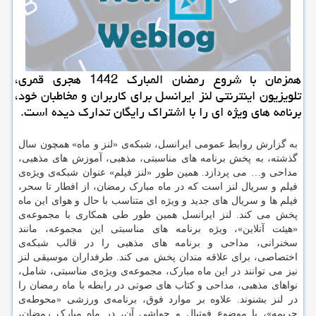
همزمان با شروع رمضان المبارک 1442 هجری قمری،
تلویزیون اینترنتی لنز ایرانسل برای کاربران و مخاطبان خود،
برنامه های ویژه ای را با اشتراک رایگان تدارک دیده است.
به گزارش روابط عمومی ایرانسل، شبکه‌ی «لنز و ماه» همچون سال
گذشته، به پخش برنامه های مناسبتی، مذهبی، آموزش های مذهبی،
مداحی و… می پردازد. همین طور «لنز فیلم» عنوان شبکه‌ی ویژه‌ی
فیلم و سریال لنز است که در ماه مبارک رمضان، از افطار تا سحر،
فیلم ها و سریال های جدید و ویژه ای متناسب با حال و هوای این ماه
پخش می کند. لنز ایرانسل همین طور طی همکاری با مجموعه‌ی
«هیئت آنلاین»، ویژه برنامه های مناسبتی این مجموعه، مانند
سخنرانی، مداحی و برنامه های مذهبی را در قالب شبکه‌ی
اختصاصی، برای علاقه مندان پخش می کند. طرفداران موسیقی لنز
نیز می توانند در این ماه مبارک، مجموعه‌ی ویژه‌ی مناسبتی، شامل،
نواهای مذهبی، مداحی و کتاب های صوتی در رابطه با ماه رمضان را
در لنز بشنوند. علاوه بر موارد فوق، برنامه‌ی ورزشی «محوطه‌ی
جریمه»، با موضوع فوتبال و حواشی آن، در ماه مبارک رمضان،