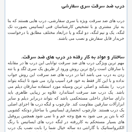
درب ضد سرقت سری سفارشی
درب های ضد سرقت ویژه یا سری سفارشی، درب هایی هستند که بنا
به نیاز مشتری و با تشخیص کارشناسان فنی ایساتیس بصورت تک
لنگه، یک و نیم لنگه، دو لنگه و یا درابعاد مختلف مطابق با درخواست
خریدار قابل سفارش و نصب می باشند.
ساختار و مواد به کار رفته در درب های ضد سرقت.
مهم ترین ویژگی درب های ضد سرقت توانایی این درب ها در مقابله
با سارقان است رابج ترین روش ورود از طریق یک سری لگد و یا تنه
زدن به درب می باشد اما در درب های ضد سرقت این روش جواب
نداده و با این کار فقط به خود فرد آسیب وارد می شود تا اینکه بتواند
درب را بشکند و اصلی ترین وسیله مورد استفاده سارقان دیلم می
باشد. یک درب ضد سرقت استاندارد علاوه بر زیبایی ظاهری باید
دارای ساختار داخلی مستحکمی باشد که بتواند دربرابر دیلم و سایر
ابزارآلات سارقین مقاومت کند. چارچوب و لنگه درب ها اجزای اصلی
یک درب هستند. چارچوب انحصاری ایساتیس با ساختار دوتکه کشویی
که با بتن پر می شود به هیچ وجه خم و تا نمی شود همچنین پروفیل
های بسیار مستحکم به کاررفته در لنگه درب های ایساتیس با رنگ
الکترواستاتیک با گارانتی ده ساله خیال شما را بابت نصب یک درب