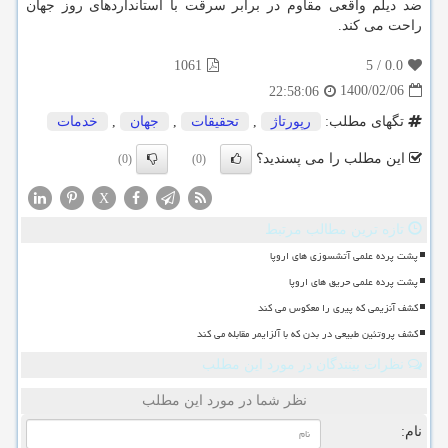
ضد دیلم واقعی مقاوم در برابر سرقت با استانداردهای روز جهان
راحت می کند.
1061
5
/
0.0
1400/02/06
22:58:06
تگهای مطلب:
رپورتاژ
,
تحقیقات
,
جهان
,
خدمات
این مطلب را می پسندید؟
(0)
(0)
X
تازه ترین مطالب مرتبط
پشت پرده علمی آتشسوزی های اروپا
پشت پرده علمی حریق های اروپا
کشف آنزیمی که پیری را معکوس می کند
کشف پروتئین طبیعی در بدن که با آلزایمر مقابله می کند
نظرات بینندگان در مورد این مطلب
نظر شما در مورد این مطلب
نام: