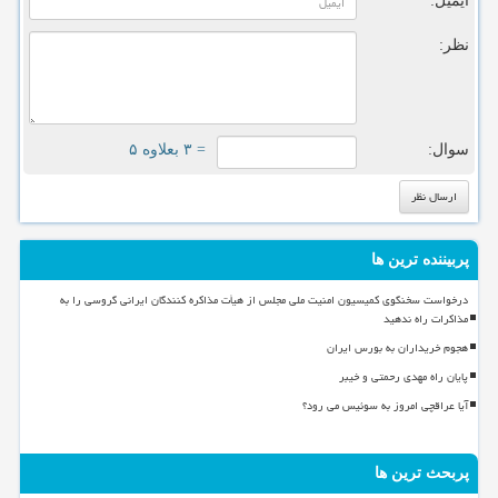
ایمیل:
نظر:
سوال:
= ۳ بعلاوه ۵
پربیننده ترین ها
درخواست سخنگوی کمیسیون امنیت ملی مجلس از هیأت مذاکره کنندگان ایرانی گروسی را به
مذاکرات راه ندهید
هجوم خریداران به بورس ایران
پایان راه مهدی رحمتی و خیبر
آیا عراقچی امروز به سوئیس می رود؟
پربحث ترین ها