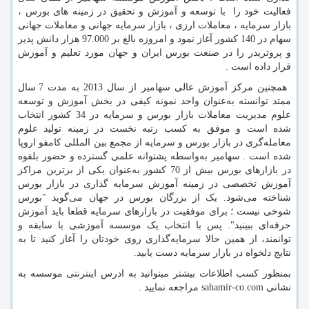
فعالیت خود را با توسعه و آموزش و تحقیق در زمینه های بورس ،
بازار سرمایه ، معاملات ارزی ، بازار سرمایه جهانی و معاملات جهانی
سهام در 140 کشور آغاز نمود و امروزه بالغ بر 97.000 هزار دانش پذیر
و پروتریدر را در صنعت بورس ایران و جهان مورد تعلیم و آموزش
قرار داده است .
همچنین مرکز آموزش عالی سهامیر از سال 2013 به مدت 7 سال
ممتد توانسته به‌عنوان واحد نمونه کیفی در بخش آموزش و توسعه
علوم مدیریت معاملات بازار بورس و سرمایه در 34 کشور انتخاب
شده است و موفق به کسب رتبه نخست در زمینه تولید علوم
معامله‌گری در بازار بورس و سرمایه از مجمع بین المللی کامفو اروپا
شده است . سهامیر به‌واسطه پشتوانه علمی گسترده و حضور بلقوه
در بازارهای بورس بیش از 70 کشور به‌عنوان یکی از برترین مراکز
آموزش تخصصی در زمینه آموزش سرمایه گذاری در بازار بورس
شناخته می‌شود. یک از بزرگان بورس در جهان می‌گوید "بورس
شوخی نیست ؛ برای موفقیت در بازارهای سرمایه قطعا باید آموزش
حرفه‌ای ببینید". پس با انتخاب یک موسسه آموزشی با سابقه و
توانمند، از همین حالا سرمایه‌گذاری روی خودتان را آغاز کنید تا به
نتایج دلخواه در بازار سرمایه دست یابید.
بمنظور کسب اطلاعات بیشتر میتوانید به ادرس اینترنتی موسسه به
نشانی
sahamir-co.com
مراجعه نمایید .