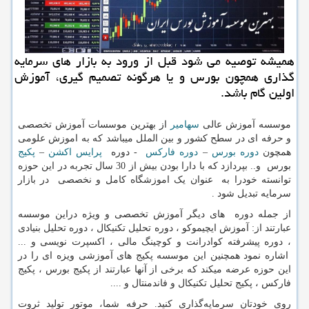
همیشه توصیه می شود قبل از ورود به بازار های سرمایه
گذاری همچون بورس و یا هرگونه تصمیم گیری، آموزش
اولین گام باشد.
موسسه آموزش عالی
سهامیر
از بهترین موسسات آموزش تخصصی
و حرفه ای در سطح کشور و بین الملل میباشد که به اموزش علومی
همچون
دوره بورس
–
دوره فارکس
- دوره
پرایس اکشن
–
پکیج
بورس و.. بپردازد که با دارا بودن بیش از 30 سال تجربه در این حوزه
توانسته خودرا به عنوان یک اموزشگاه کامل و نخصصی در بازار
سرمایه تبدیل شود .
از جمله دوره های دیگر آموزش تخصصی و ویژه دراین موسسه
عبارتند از: آموزش ایچیموکو ، دوره تحلیل تکنیکال ، دوره تحلیل بنیادی
، دوره پیشرفته کوادرانت و کوچینگ مالی ، اکسپرت نویسی و ...
اشاره نمود همچنین این موسسه پکیج های آموزشی ویزه ای را در
این حوزه عرضه میکند که برخی از آنها عبارتند از پکیج بورس ، پکیج
فارکس ، پکیج تحلیل تکنیکال و فاندمنتال و ....
روی خودتان سرمایه‌گذاری کنید. حرفه شما، موتور تولید ثروت