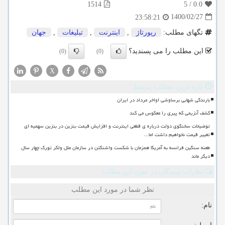
1514
5
/
0.0
1400/02/27
23:58:21
تگهای مطلب:
رپورتاژ
,
اینترنت
,
تبلیغات
,
جهان
این مطلب را می پسندید؟
(0)
(0)
X
تازه ترین مطالب مرتبط
بارندگی شهابی برساوشی اواخر مرداد در ایران
کشف آنزیمی که پیری را معکوس می کند
توضیحات سخنگوی دولت درباره ی قطعی اینترنت و افزایش قیمت بنزین در بنزین سهمیه ای
تغییر قیمت نخواهیم داشت اما...
طعنه سنگین فرانسه به آمریکا همزمان با شکست واشنگتن در سازمان ملل ولکر تورک چهار سال
دیگر ماند
نظرات بینندگان در مورد این مطلب
نظر شما در مورد این مطلب
نام: