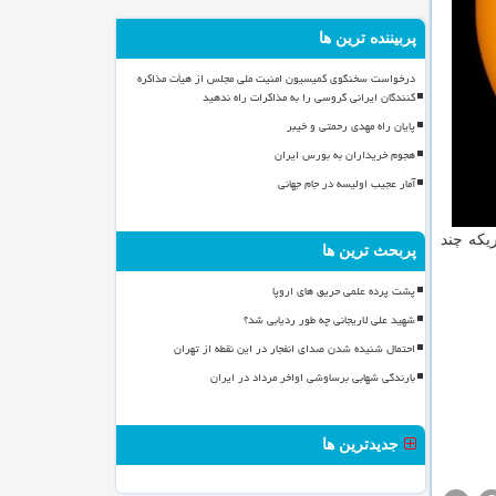
پربیننده ترین ها
درخواست سخنگوی کمیسیون امنیت ملی مجلس از هیأت مذاکره
کنندگان ایرانی گروسی را به مذاکرات راه ندهید
پایان راه مهدی رحمتی و خیبر
هجوم خریداران به بورس ایران
آمار عجیب اولیسه در جام جهانی
ن، گذر یا عبور (Transit) می کند. بطوریکه چند
پربحث ترین ها
پشت پرده علمی حریق های اروپا
شهید علی لاریجانی چه طور ردیابی شد؟
احتمال شنیده شدن صدای انفجار در این نقطه از تهران
بارندگی شهابی برساوشی اواخر مرداد در ایران
جدیدترین ها