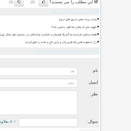
این مطلب را می پسندید؟
(0)
(0)
تازه ترین مطالب مرتبط
پشت پرده علمی حریق های اروپا
شهید علی لاریجانی چه طور ردیابی شد؟
طعنه سنگین فرانسه به آمریکا همزمان با شکست واشنگتن در سازمان ملل ولکر تورک
راز اسطوره هایی که هری پاتر و بازی تاج و تخت را خلق کردند
نظرات بینندگان در مورد این مطلب
ن
نام:
ایمیل:
نظر:
سوال:
= ۸ بعلاوه ۱