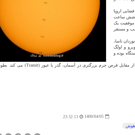
فضایی اروپا
وع شش ساعت
ا موفقیت یک
نصب و مستقر
ردان ناسا،
برو و اولگ
گاه بوده و
گذر در اصطلاح نجوم، هنگامی است که جرم کوچک تری از مقابل قرص جرم بزرگتری در آسما
1400/04/05
23:32:13
هوش