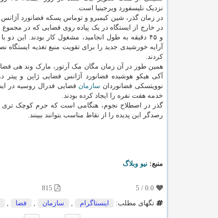
نزدیک نلیسفورد ویرجینیا است. ⁣
⁣در زمان گذر، شین کیمبرو و توماس پسکه فضانورد آژانس 
در خارج از ایستگاه در یک پیاده روی فضایی که در مجم
و ۴۵ دقیقه به طول انجامید، مشغول کار بودند. این دو ب
آرایه خورشیدی جدید را برای تقویت منبع تغذیه ایستگاه 
کردند. ⁣
همین طور در آن زمان مگان مک آرتور، مارک وند هی فضانو
آکی هیکو هوشیده فضانورد آژانس فضایی ژاپن و پیتر دو
نوویتسکی فضانوردان
سازمان
فضایی فدرال روسیه در ایست
خدمه هفت نفره را ایجاد کرده بودند. ⁣
رصدگر این پدیده را از نقاط مناسب بتوانند ببینند.
منبع:
نیو وبلاگ
815
5
/
0.0
تگهای مطلب:
اینستاگرام
,
سازمان
,
فضا
,