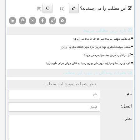
این مطلب را می پسندید؟
(0)
(1)
X
تازه ترین مطالب مرتبط
بارندگی شهابی برساوشی اواخر مرداد در ایران
ضعف سیاستگذاری مهم ترین گره کور گلخانه داری ایران
آیا عراقچی امروز به سوئیس می رود؟
فراخوان اعطای جایزه ابوریحان بیرونی به محققان جوان برتر علوم پایه
نظرات بینندگان در مورد این مطلب
نظر شما در مورد این مطلب
نام:
ایمیل:
نظر: