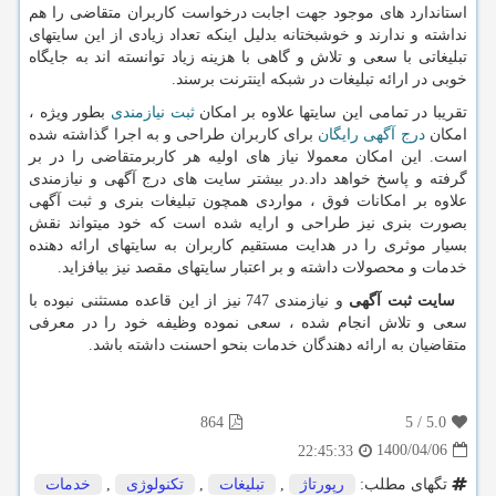
استاندارد های موجود جهت اجابت درخواست کاربران متقاضی را هم
نداشته و ندارند و خوشبختانه بدلیل اینکه تعداد زیادی از این سایتهای
تبلیغاتی با سعی و تلاش و گاهی با هزینه زیاد توانسته اند به جایگاه
خوبی در ارائه تبلیغات در شبکه اینترنت برسند.
تقریبا در تمامی این سایتها علاوه بر امکان
ثبت نیازمندی
بطور ویژه ،
امکان
درج آگهی رایگان
برای کاربران طراحی و به اجرا گذاشته شده
است. این امکان معمولا نیاز های اولیه هر کاربرمتقاضی را در بر
گرفته و پاسخ خواهد داد.در بیشتر سایت های درج آگهی و نیازمندی
علاوه بر امکانات فوق ، مواردی همچون تبلیغات بنری و ثبت آگهی
بصورت بنری نیز طراحی و ارایه شده است که خود میتواند نقش
بسیار موثری را در هدایت مستقیم کاربران به سایتهای ارائه دهنده
خدمات و محصولات داشته و بر اعتبار سایتهای مقصد نیز بیافزاید.
سایت ثبت آگهی
و نیازمندی 747 نیز از این قاعده مستثنی نبوده با
سعی و تلاش انجام شده ، سعی نموده وظیفه خود را در معرفی
متقاضیان به ارائه دهندگان خدمات بنحو احسنت داشته باشد.
864
5
/
5.0
1400/04/06
22:45:33
تگهای مطلب:
رپورتاژ
,
تبلیغات
,
تكنولوژی
,
خدمات