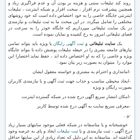
روند کند تبلیغات سنتی و هزینه بر بودن آن و عدم فراگیری زیاد و
همچنین پیشرفت نرم افزار ، سخت افزار و شبکه اینترنت ، تبلیغات
اینترنتی جایگاه خاصی را به خود اختصاص داده است که خود روشهای
مختلفی را شامل میگردد. در این مبحث ما به ثبت تبلیغات و نیازمندی
در یک سایت تبلیغاتی میپردازیم که جایگاه خودر را به سرعت در
فضای تبلیغاتی امروز به رخ کشیده و نمایان نموده است.
یک
سایت تبلیغاتی
و
ثبت آگهی رایگان
یا ویژه باید بتواند تمامی
نیازهای جامعه بشری را در حیطه تبلیغات پوشش داده تا بتواند جایگاه
ویژه و خاصی را که به او اختصاص داده اند ، حفظ نماید.اختصارا این
موارد را میتوان به بصورت زیر بیان نمود :
-
امانتداری و احترام به مشتری و خواسته معقول ایشان
-
ایجاد محیطی مناسب و جذاب جهت ثبت آگهی و یا نیازمندی کاربران
بصورت رایگان و ویژه
-
امکان انتشار سریع آگهی درج شده در شبکه گسترده اینترنت
-
معرفی سریع سایت به آگهی درج شده توسط کاربر
-
و
...
خوشبختانه و یا متاسفانه در شبکه فعلی موجود سایتهای بسیار زیاد
درج آگهی ، ثبت نیازمندی و یا
ثبت تبلیغات
ایجاد و پای به عرصه وجود
گذاشته اند .متاسفانه به این دلیل که تعداد زیادی از این سایتها حداقل