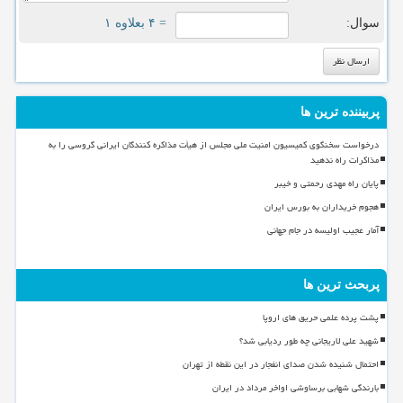
سوال:
= ۴ بعلاوه ۱
پربیننده ترین ها
درخواست سخنگوی کمیسیون امنیت ملی مجلس از هیأت مذاکره کنندگان ایرانی گروسی را به
مذاکرات راه ندهید
پایان راه مهدی رحمتی و خیبر
هجوم خریداران به بورس ایران
آمار عجیب اولیسه در جام جهانی
پربحث ترین ها
پشت پرده علمی حریق های اروپا
شهید علی لاریجانی چه طور ردیابی شد؟
احتمال شنیده شدن صدای انفجار در این نقطه از تهران
بارندگی شهابی برساوشی اواخر مرداد در ایران