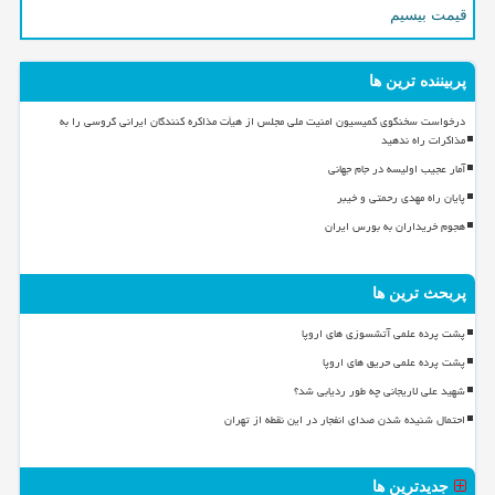
قیمت بیسیم
پربیننده ترین ها
درخواست سخنگوی کمیسیون امنیت ملی مجلس از هیأت مذاکره کنندگان ایرانی گروسی را به
مذاکرات راه ندهید
آمار عجیب اولیسه در جام جهانی
پایان راه مهدی رحمتی و خیبر
هجوم خریداران به بورس ایران
پربحث ترین ها
پشت پرده علمی آتشسوزی های اروپا
پشت پرده علمی حریق های اروپا
شهید علی لاریجانی چه طور ردیابی شد؟
احتمال شنیده شدن صدای انفجار در این نقطه از تهران
جدیدترین ها