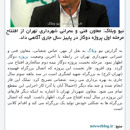
نیو وبلاگ: معاون فنی و عمرانی شهرداری تهران از افتتاح
مرحله اول پروژه دوگاز در پاییز سال جاری آگاهی داد.
به گزارش نیو
وبلاگ
به نقل از مهر، عباس شعبانی، معاون فنی و
عمرانی شهرداری تهران در رابطه با آخرین وضعیت
پروژه
دوگاز
اظهار نمود: مرحله نخست پروژه دوگاز نیمه دوم سالجاری افتتاح می
گردد. وی افزود: فاز نخست این پروژه که اتصال بزرگراه فهمیده
(تهران-کرج) به بزرگراه شهید لشگری است در سه ماهه سوم سال
جاری به بهره برداری می رسد. شعبانی تصریح کرد: تملک این فاز
انجام شده و چند ماه دیگر (احتمالاً آبان یا آذر) کار اجرایی این مقطع
تمام می شود. معاون شهردار تهران با اشاره به اینکه دیگر فازهای
این پروژه در سال آینده افتتاح می گردد، اظهار داشت: البته که اتصال
بزرگراه ها به شکلی خودش تولید یک بزرگراه می کند و اقدام کلانی
است.
منبع:
newweblog.ir