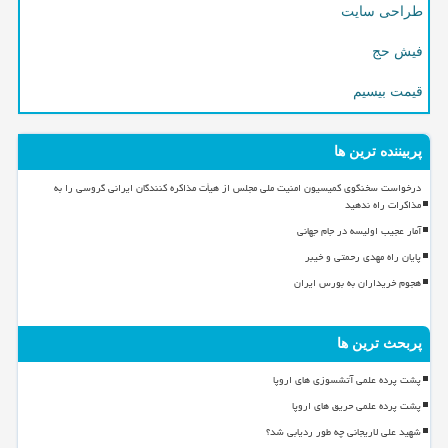
طراحی سایت
فیش حج
قیمت بیسیم
پربیننده ترین ها
درخواست سخنگوی کمیسیون امنیت ملی مجلس از هیأت مذاکره کنندگان ایرانی گروسی را به
مذاکرات راه ندهید
آمار عجیب اولیسه در جام جهانی
پایان راه مهدی رحمتی و خیبر
هجوم خریداران به بورس ایران
پربحث ترین ها
پشت پرده علمی آتشسوزی های اروپا
پشت پرده علمی حریق های اروپا
شهید علی لاریجانی چه طور ردیابی شد؟