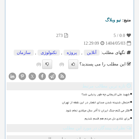
منبع:
نیو وبلاگ
273
5
/
0.0
1404/05/03
12:29:09
تگهای مطلب:
آنلاین
,
پروژه
,
تكنولوژی
,
سازمان
این مطلب را می پسندید؟
(0)
(0)
X
تازه ترین مطالب مرتبط
شهید علی لاریجانی چه طور ردیابی شد؟
احتمال شنیده شدن صدای انفجار در این نقطه از تهران
فکر می کنم جنگ ایران تا آخر سال میلادی تمام شود
برای شادی دل مردم هم قسم شدیم
نظرات بینندگان در مورد این مطلب