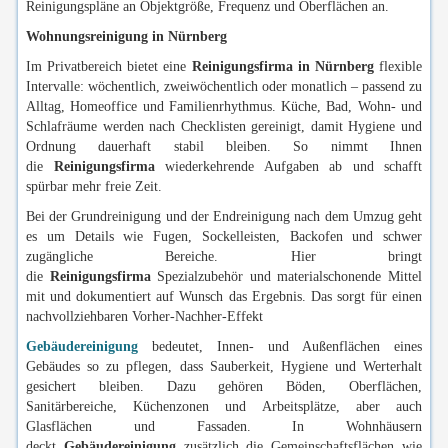
Reinigungspläne an Objektgröße, Frequenz und Oberflächen an.
Wohnungsreinigung in Nürnberg
Im Privatbereich bietet eine
Reinigungsfirma in Nürnberg
flexible
Intervalle: wöchentlich, zweiwöchentlich oder monatlich – passend zu
Alltag, Homeoffice und Familienrhythmus. Küche, Bad, Wohn- und
Schlafräume werden nach Checklisten gereinigt, damit Hygiene und
Ordnung dauerhaft stabil bleiben. So nimmt Ihnen
die
Reinigungsfirma
wiederkehrende Aufgaben ab und schafft
spürbar mehr freie Zeit.
Bei der Grundreinigung und der Endreinigung nach dem Umzug geht
es um Details wie Fugen, Sockelleisten, Backofen und schwer
zugängliche Bereiche. Hier bringt
die
Reinigungsfirma
Spezialzubehör und materialschonende Mittel
mit und dokumentiert auf Wunsch das Ergebnis. Das sorgt für einen
nachvollziehbaren Vorher-Nachher-Effekt
Gebäudereinigung
bedeutet, Innen- und Außenflächen eines
Gebäudes so zu pflegen, dass Sauberkeit, Hygiene und Werterhalt
gesichert bleiben. Dazu gehören Böden, Oberflächen,
Sanitärbereiche, Küchenzonen und Arbeitsplätze, aber auch
Glasflächen und Fassaden. In Wohnhäusern
deckt
Gebäudereinigung
zusätzlich die Gemeinschaftsflächen wie