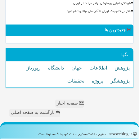
بارندگی شهابی برساوشی اواخر مرداد در ایران
فکر می کنم جنگ ایران تا آخر سال میلادی تمام شود
جدیدترین ها
تگها
پژوهش
اطلاعات
جهان
دانشگاه
رپورتاژ
پژوهشگر
پروژه
تحقیقات
صفحه اخبار
بازگشت به صفحه اصلی
newweblog.ir - حقوق مالکیت معنوی سایت نیو وبلاگ محفوظ است