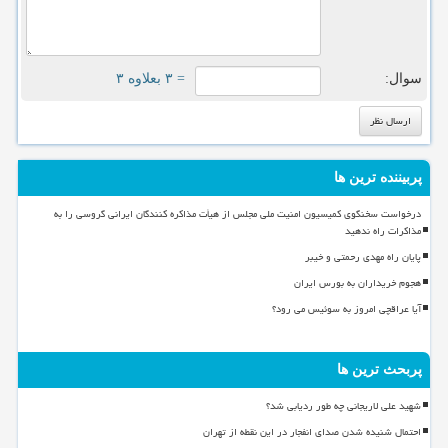
سوال:
= ۳ بعلاوه ۳
پربیننده ترین ها
درخواست سخنگوی کمیسیون امنیت ملی مجلس از هیأت مذاکره کنندگان ایرانی گروسی را به
مذاکرات راه ندهید
پایان راه مهدی رحمتی و خیبر
هجوم خریداران به بورس ایران
آیا عراقچی امروز به سوئیس می رود؟
پربحث ترین ها
شهید علی لاریجانی چه طور ردیابی شد؟
احتمال شنیده شدن صدای انفجار در این نقطه از تهران