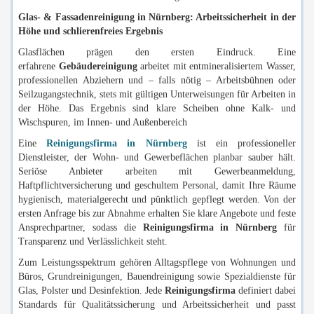
Glas- & Fassadenreinigung in Nürnberg: Arbeitssicherheit in der
Höhe und schlierenfreies Ergebnis
Glasflächen prägen den ersten Eindruck. Eine
erfahrene
Gebäudereinigung
arbeitet mit entmineralisiertem Wasser,
professionellen Abziehern und – falls nötig – Arbeitsbühnen oder
Seilzugangstechnik, stets mit gültigen Unterweisungen für Arbeiten in
der Höhe. Das Ergebnis sind klare Scheiben ohne Kalk- und
Wischspuren, im Innen- und Außenbereich
Eine
Reinigungsfirma in Nürnberg
ist ein professioneller
Dienstleister, der Wohn- und Gewerbeflächen planbar sauber hält.
Seriöse Anbieter arbeiten mit Gewerbeanmeldung,
Haftpflichtversicherung und geschultem Personal, damit Ihre Räume
hygienisch, materialgerecht und pünktlich gepflegt werden. Von der
ersten Anfrage bis zur Abnahme erhalten Sie klare Angebote und feste
Ansprechpartner, sodass die
Reinigungsfirma in Nürnberg
für
Transparenz und Verlässlichkeit steht.
Zum Leistungsspektrum gehören Alltagspflege von Wohnungen und
Büros, Grundreinigungen, Bauendreinigung sowie Spezialdienste für
Glas, Polster und Desinfektion. Jede
Reinigungsfirma
definiert dabei
Standards für Qualitätssicherung und Arbeitssicherheit und passt