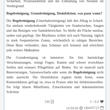
Sicherheit, Prozessstabilität und die Einhaltung von Normen im
Vordergrund.
Regelreinigung, Grundreinigung, Desinfektion, was passt wann?
Die
Regelreinigung
(Unterhaltsreinigung) hält den Alltag in Schach.
Sie umfasst wiederkehrende Tätigkeiten wie Staubwischen, Saugen
und das Reinigen von Sanitärbereichen. So bleibt die Fläche nutzbar,
sauber und gepflegt. Der Rhythmus richtet sich nach Nutzung: täglich
in stark frequentierten Zonen, wöchentlich in ruhigen Bereichen.
Diese Basis verhindert, dass Schmutz sich festsetzt und erleichtert
jede weitere Maßnahme.
Die Grundreinigung ist intensiver. Sie löst hartnäckige
Verschmutzungen, reinigt Fugen, Kanten und schwer erreichbare
Stellen und erneuert Pflegefilme auf Böden. Sie ist sinnvoll nach
Renovierungen, Saisonwechseln oder wenn die
Regelreinigung
nicht
mehr ausreicht. Die Desinfektion ergänzt beide Arten, wenn
Keimreduktion gefragt ist, etwa in Praxen oder bei Infektionswellen.
Sie folgt klaren Mittellisten, Einwirkzeiten und dokumentierten
Schritten
330
5
/
0.0
1404/07/23
14:04:04