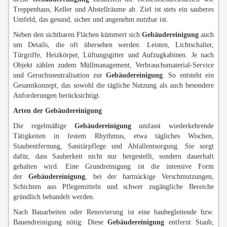
Treppenhaus, Keller und Abstellräume ab. Ziel ist stets ein sauberes
Umfeld, das gesund, sicher und angenehm nutzbar ist.
Neben den sichtbaren Flächen kümmert sich
Gebäudereinigung
auch
um Details, die oft übersehen werden: Leisten, Lichtschalter,
Türgriffe, Heizkörper, Lüftungsgitter und Aufzugkabinen. Je nach
Objekt zählen zudem Müllmanagement, Verbrauchsmaterial-Service
und Geruchsneutralisation zur
Gebäudereinigung
. So entsteht ein
Gesamtkonzept, das sowohl die tägliche Nutzung als auch besondere
Anforderungen berücksichtigt.
Arten der Gebäudereinigung
Die regelmäßige
Gebäudereinigung
umfasst wiederkehrende
Tätigkeiten in festem Rhythmus, etwa tägliches Wischen,
Staubentfernung, Sanitärpflege und Abfallentsorgung. Sie sorgt
dafür, dass Sauberkeit nicht nur hergestellt, sondern dauerhaft
gehalten wird. Eine Grundreinigung ist die intensive Form
der
Gebäudereinigung
, bei der hartnäckige Verschmutzungen,
Schichten aus Pflegemitteln und schwer zugängliche Bereiche
gründlich behandelt werden.
Nach Bauarbeiten oder Renovierung ist eine baubegleitende bzw.
Bauendreinigung nötig: Diese
Gebäudereinigung
entfernt Staub,