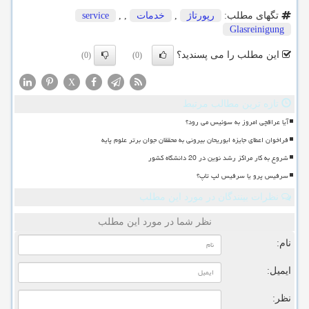
service
,
,
خدمات
,
رپورتاژ
تگهای مطلب:
Glasreinigung
این مطلب را می پسندید؟
(0)
(0)
X
تازه ترین مطالب مرتبط
آیا عراقچی امروز به سوئیس می رود؟
فراخوان اعطای جایزه ابوریحان بیرونی به محققان جوان برتر علوم پایه
شروع به کار مراکز رشد نوین در 20 دانشگاه کشور
سرفیس پرو یا سرفیس لپ تاپ؟
نظرات بینندگان در مورد این مطلب
نظر شما در مورد این مطلب
نام:
ایمیل:
نظر: