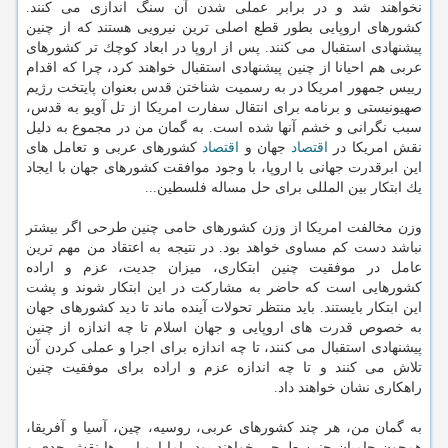
نخواهند شد و در برابر عملی شدن آن سنگ اندازی می كنند.
كشورهای اروپایی بطور قطع اصلی ترین نیرویی هستند كه از چنین
پیشنهادی استقبال می كنند. پس از اروپا در ابعاد كوچك تر كشورهای
عربی هم احیانا از چنین پیشنهادی استقبال خواهند كرد، چرا كه اقدام
رییس جمهور امریكا در به رسمیت شناختن قدس بعنوان پایتخت رژیم
صهیونیستی و برنامه برای انتقال سفارت امریكا از تل آویو به قدس،
سبب نگرانی و خشم آنها شده است. به گمان من در مجموع به دلیل
نقش امریكا در
اقتصاد
جهان و
اقتصاد
كشورهای عربی و تعامل های
این ابرقدرت جهانی با اروپا، با وجود موافقت كشورهای جهان با ایجاد
یك ابتكار بین المللی برای حل مساله فلسطین...
وزن مخالفت امریكا از وزن كشورهای حامی چنین طرحی اگر بیشتر
نباشد دست كم مساوی خواهد بود. در نتیجه به اعتقاد من مهم ترین
عامل در موفقیت چنین ابتكاری، میزان جدیت، عزم و اراده
كشورهایی است كه حاضر به مشاركت در این ابتكار شوند و پشت
این ابتكار بایستند. باید منتظر تحولات آینده ماند تا دید كشورهای جهان
به خصوص قدرت های اروپایی و جهان اسلام تا چه اندازه از چنین
پیشنهادی استقبال می كنند، تا چه اندازه برای اجرا و عملی كردن آن
تلاش می كنند و تا چه اندازه عزم و اراده برای موفقیت چنین
راهكاری نشان خواهند داد.
به گمان من، هر چند كشورهای عربی، روسیه، چین، آسیا و آفریقا،
همچون حامیان چنین طرحی خواهند بود، اما اروپایی ها نقش جدی و