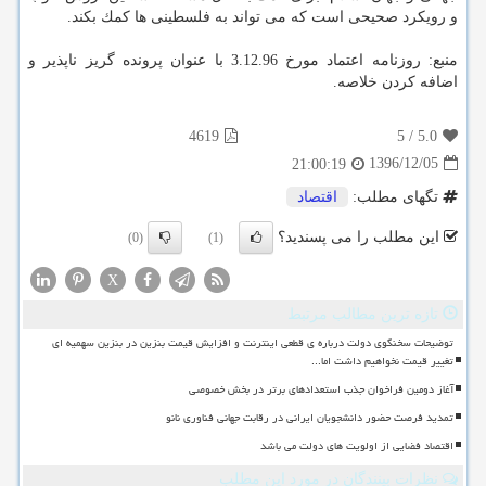
و رویكرد صحیحی است كه می تواند به فلسطینی ها كمك بكند.
منبع: روزنامه اعتماد مورخ 3.12.96 با عنوان پرونده گریز ناپذیر و
اضافه كردن خلاصه.
4619
5
/
5.0
1396/12/05
21:00:19
تگهای مطلب:
اقتصاد
این مطلب را می پسندید؟
(0)
(1)
X
تازه ترین مطالب مرتبط
توضیحات سخنگوی دولت درباره ی قطعی اینترنت و افزایش قیمت بنزین در بنزین سهمیه ای
تغییر قیمت نخواهیم داشت اما...
آغاز دومین فراخوان جذب استعدادهای برتر در بخش خصوصی
تمدید فرصت حضور دانشجویان ایرانی در رقابت جهانی فناوری نانو
اقتصاد فضایی از اولویت های دولت می باشد
نظرات بینندگان در مورد این مطلب