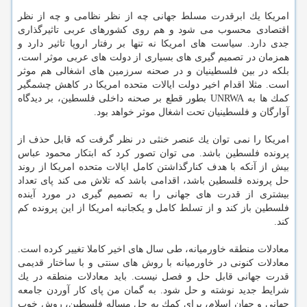
امریكا یك ابرقدرت مسلط جهانی چه از نظر نظامی و چه از نظر
اقتصادی محسوب می شود و هم روی كشورهای عربی تاثیرگذاری
جدی دارد. سیاست های امریكا نه تنها بر رفتار اروپا تاثیر دارد و
همزمان در تصمیم گیری های بسیاری از دولت های عربی موثر است،
بلكه در بین فلسطینیان و در صحنه سرزمین های اشغالی هم موثر
است. مثلا اقدام اخیر دولت ایالات متحده امریكا در كاهش چشمگیر
كمك ها به UNRWA بطور قطع بر صحنه داخلی فلسطین، بر دیدگاه
آوارگان و فلسطینیان تحت اشغال موثر خواهد بود.
امریكا را نمی توان یك عنصر خنثی در نظر گرفت كه قابل حذف از
پرونده فلسطین باشد. می توان تصور كرد كه ابتكار محمود عباس
بیش از آنكه با هدف كنارگذاشتن كامل ایالات متحده امریكا از روند
حل پرونده فلسطین باشد، اقدامی باشد كه تلاش می كند پای تعداد
بیشتری از قدرت های جهانی را به تصمیم گیری در مورد آینده
فلسطین باز كند و از تسلط كامل و یكجانبه امریكا از این پرونده كم
كند.
معادلات منطقه خاورمیانه، طی سال های اخیر كاملا تغییر كرده است.
معادلات كنونی در خاورمیانه با روش های سنتی و با ساختار قدیمی
قدرت جهانی قابل حل و فصل نیست. باید معادلات منطقه در یك
شرایط جدید نوشته و حل شود. به گمان من پای كار آوردن جامعه
جهانی و جهان اسلام، برای كمك به حل مساله فلسطین، روش خوب