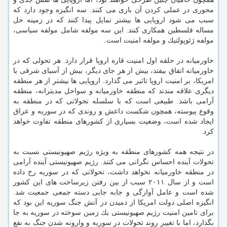
محوری در عملی كردن آن بازی می كنند. سه انگیزه وجود دارد كه
سبب می شود اروپایی ها بیشتر تمایل پیدا كنند كه در زمینه حل
مساله فلسطین همكاری كنند. این سه مولفه شامل مولفه سیاسی،
مولفه ژئوپولتیك و مولفه امنیت است.
خاورمیانه در حلقه اول امنیت قاره اروپا قرار دارد. هر تحولی كه در
خاورمیانه اتفاق بیفتد، بیش از هر جای دیگر، بیش از آسیای شرقی یا
امریكا، بر امنیت اروپا تاثیر می گذارد. اروپایی ها بیشتر از هر منطقه
دیگری علاقه مندند كه منطقه خاورمیانه و سواحل مدیترانه، منطقه
آرامی باشد. طبیعی است كه با سلسله تحولاتی كه در منطقه به
وقوع پیوسته، همچون شكست داعش و روندی كه در سوریه و عراق
ایجاد شده است، وضعیت بسیاری از كشورهای منطقه تفاوت خواهد
كرد.
در نتیجه همه كشورهای منطقه به ویژه رژیم صهیونیستی نسبت به
تحولات آینده احساس نگرانی می كنند. رژیم صهیونیستی آینده آرامی
در منطقه خاورمیانه نخواهد داشت، تحولاتی كه در سوریه رخ داده
است و از سال ۲۰۱۱ سبب از بین رفتن زیرساخت های این كشور
شده است و عامل آوارگی و جابه جایی دسته جمعی جمعیت شد.
انگیزه اصلی دولت امریكا از دمیدن در آتش جنگ سوریه این بود كه
برای تامین امنیت رژیم صهیونیستی یك زمین سوخته در سوریه به جا
بگذارد، اما با تغییر روند تحولات در سوریه و وارونه شدن جنگ به نفع