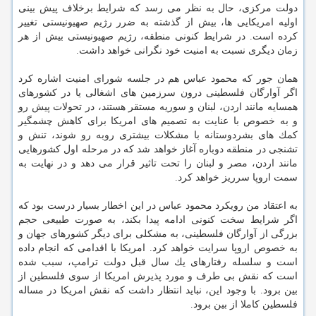
دولت مركزی، حال به نظر می رسد كه شرایط برخلاف پیش بینی
اولیه امریكایی ها، بیش از گذشته به ضرر رژیم صهیونیستی تغییر
كرده است. در شرایط كنونی منطقه، رژیم صهیونیستی بیش از هر
زمان دیگری نسبت به امنیت خود نگرانی خواهد داشت.
همان جور كه محمود عباس هم در جلسه شورای امنیت اشاره كرد
اگر آوارگان فلسطینی درون سرزمین های اشغالی یا در كشورهای
همسایه مانند اردن، لبنان و سوریه مستقر هستند، در تحولات پیش رو
و به خصوص با عنایت به تصمیم های امریكا برای كاهش چشمگیر
كمك های بشردوستانه با مشكلات بیشتری روبه رو شوند، تنش و
تشنجی در منطقه دوباره آغاز خواهد شد كه در مرحله اول كشورهایی
مانند اردن، مصر و لبنان را تحت تاثیر قرار می دهد و در نهایت به
سمت اروپا سرریز خواهد كرد.
به اعتقاد من رویكرد محمود عباس در این اخطار بسیار درست بود كه
اگر شرایط سخت كنونی ادامه پیدا بكند، به صورت طبیعی حجم
بزرگی از آوارگان فلسطینی، به مشكلی برای دیگر كشورهای جهان و
به خصوص اروپا سرایت خواهد كرد. امریكا با اقدامی كه انجام داده
است و سلسله رفتارهای یك سال قبل دولت ترامپ، سبب شده
است كه نقش بی طرف و مورد پذیرش امریكا از سوی فلسطین از
بین برود. با وجود این، نباید انتظار داشت كه نقش امریكا در مساله
فلسطین كاملا از بین برود.