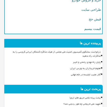
خرید و فروش خودرو
طراحی سایت
فیش حج
قیمت بیسیم
پربیننده ترین ها
درخواست سخنگوی کمیسیون امنیت ملی مجلس از هیأت مذاکره کنندگان ایرانی گروسی را به
مذاکرات راه ندهید
پایان راه مهدی رحمتی و خیبر
هجوم خریداران به بورس ایران
آمار عجیب اولیسه در جام جهانی
پربحث ترین ها
پشت پرده علمی حریق های اروپا
شهید علی لاریجانی چه طور ردیابی شد؟