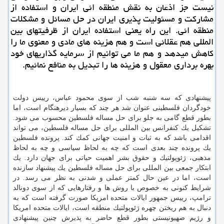
نیست جز اذعان به نقش منطقه ائی ایران و استفاده از
مشاركت و مسئولیت پذیری ایران در حل مسائل و مشكلات
منطقه ائی. این راه یعنی استفاده ایران از ظرفیتهای بین
المللی هم عقلائی است و هم هزینه های مادی و معنوی ما را
كاهش میدهد و هم ما می توانیم از سرمایه گذاریهای خود
بهره برداری معقول و هزینه ها را تبدیل به منافع نمائیم.
پیشنهادی كه سه شنبه شب از سوی محمود عباس، رییس دولت
خودگردان فلسطینی عنوان شد هر چند كه بسیار دیرهنگام است، اما
بطور قطع گامی به جلو برای حل مساله فلسطین محسوب می شود.
تشكیل یك كنفرانس بین المللی برای حل مساله فلسطین، می تواند
اقدامی باشد كه به ثبات و امنیت جهانی كمك كند. پرونده فلسطین
یك پرونده چند بعدی است كه چه به لحاظ سیاسی و چه به لحاظ
مذهبی، ژئوپولتیك و حقوق بشر اهمیت حیاتی برای جهان دارد. یك
ابتكار جمعی بین المللی برای حل مساله فلسطین یك پیشنهاد سازنده
است، اما در عین حال كمتر عملی و شدنی به نظر می رسد. در
شرایط كنونی به خصوص با روش ها و رفتارهایی كه از سوی دونالد
ترامپ، رییس جمهور ایالات متحده امریكا صورت گرفته است كه به
دنبال به هم ریختن چهره ژئوپولتیك منطقه است، ایالات متحده امریكا
و رژیم صهیونیستی بطور قطع حاضر به پذیرش چنین پیشنهادی