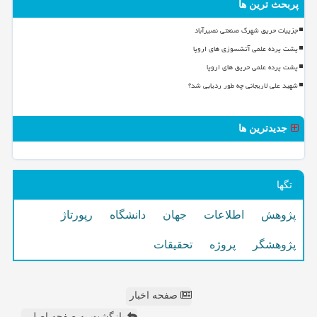
پربحث ترین ها
جزییات حریق شهرک صنعتی نصیرآباد
پشت پرده علمی آتشسوزی های اروپا
پشت پرده علمی حریق های اروپا
شهید علی لاریجانی چه طور ردیابی شد؟
جدیدترین ها
تگها
پژوهش
اطلاعات
جهان
دانشگاه
رپورتاژ
پژوهشگر
پروژه
تحقیقات
صفحه اخبار
بازگشت به صفحه اصلی