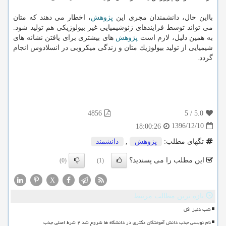
بااین حال، دانشمندان مجری این
پژوهش
، اخطار می دهند كه متان
می تواند توسط فرایندهای ژئوشیمیایی غیر بیولوژیكی هم تولید شود.
به همین دلیل، لازم است
پژوهش
های بیشتری برای یافتن نشانه های
شیمیایی از تولید بیولوژیك متان و زندگی میكروبی در انسلادوس انجام
گردد.
4856
5
/
5.0
1396/12/10
18:00:26
تگهای مطلب:
پژوهش
,
دانشمند
این مطلب را می پسندید؟
(0)
(1)
X
تازه ترین مطالب مرتبط
شب دنیز اگل
نام نویسی جذب دانش آموختگان دکتری در دانشگاه ها شروع شد ۲ شرط اصلی جذب