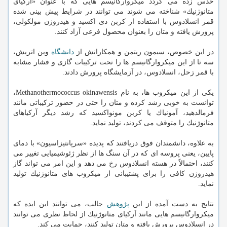
حدس زده می گردد میكروارگانیسم هایی كه با عنوان «آركیای
متانوژنیك» شناخته می شوند می توانند در شرایط پیش بینی شده
قمر انسلادوس با استفاده از كربن دی اكسید و هیدروژن مولكولی،
پرورش یافته و متان را بعنوان محصول فرعی آزاد كنند.
در این خصوص، سیمون ریتمن و همكارانش از
دانشگاه
وین اتریش،
سه تا از این میكروارگانیسم ها را تحت تركیبات گازی و فشار مشابه
با قمر زحل، انسلادوس، در آزمایشگاه پرورش دادند.
یكی از این میكروب ها، به نام Methanothermococcus okinawensis،
توانست به خوبی رشد كرده و متان را حتی در حضور تركیباتی مانند
فرمالدهید، آمونیاك یا كربن مونواكسید كه رشد دیگر آركیاهای
متانوژنیك را متوقف می كردند، تولید نماید.
به علاوه، دانشمندان فوق دریافتند كه پدیده «سرپانتیزاسیون» با دمای
پایین، یعنی پروسه ای كه در آن سنگ ها از نظر ژئوشیمیایی تغییر می
كنند، احتمالاً در هسته انسلادوس رخ می دهد و این امر می تواند گاز
هیدروژن كافی را برای پشتیبانی از میكروب های متانوژنیك تولید
نماید.
نتایج به دست آمده از این
پژوهش
جالب، می توانند این ایده كه
میكروارگانیسم هایی مانند آركیای متانوژنیك از لحاظ نظری می توانند
در انسلادوس پرورش یافته و متان تولید كنند، حمایت می كند.