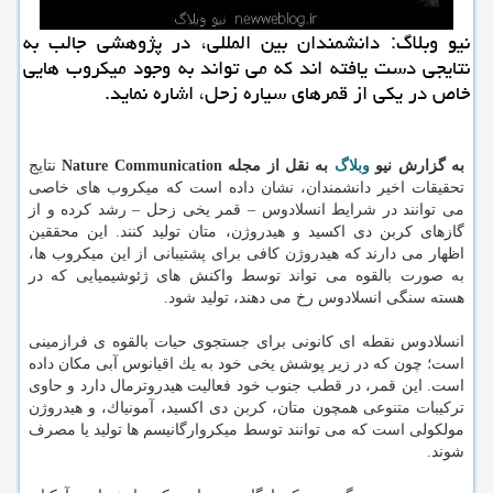
نیو وبلاگ: دانشمندان بین المللی، در پژوهشی جالب به
نتایجی دست یافته اند كه می تواند به وجود میكروب هایی
خاص در یكی از قمرهای سیاره زحل، اشاره نماید.
به گزارش نیو
وبلاگ
به نقل از مجله Nature Communication
نتایج
تحقیقات اخیر دانشمندان، نشان داده است كه میكروب های خاصی
می توانند در شرایط انسلادوس – قمر یخی زحل – رشد كرده و از
گازهای كربن دی اكسید و هیدروژن، متان تولید كنند. این محققین
اظهار می دارند كه هیدروژن كافی برای پشتیبانی از این میكروب ها،
به صورت بالقوه می تواند توسط واكنش های ژئوشیمیایی كه در
هسته سنگی انسلادوس رخ می دهند، تولید شود.
انسلادوس نقطه ای كانونی برای جستجوی حیات بالقوه ی فرازمینی
است؛ چون كه در زیر پوشش یخی خود به یك اقیانوس آبی مكان داده
است. این قمر، در قطب جنوب خود فعالیت هیدروترمال دارد و حاوی
تركیبات متنوعی همچون متان، كربن دی اكسید، آمونیاك، و هیدروژن
مولكولی است كه می توانند توسط میكروارگانیسم ها تولید یا مصرف
شوند.