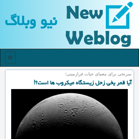
نیو وبلاگ
منو
سرنخی برای معمای حیات فرازمینی؛
آیا قمر یخی زحل زیستگاه میكروب ها است؟!