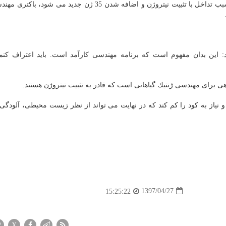
پس از حذف اكسیژن، كه طی فتوسنتز تولید می گردد و سبب تداخل با تثبیت نیتروژن و اضافه شدن 35 ژن جدید 
 این بدان مفهوم است كه برنامه مهندسی كارآمد است. باید اعتراف كنم
ی برای مهندسی ژنتیك گیاهانی است كه قادر به تثبیت نیتروژن هستند.
 نیاز به كود را كم كند كه در نهایت می تواند از نظر زیست محیطی، آلودگی 
1397/04/27
15:25:22
X