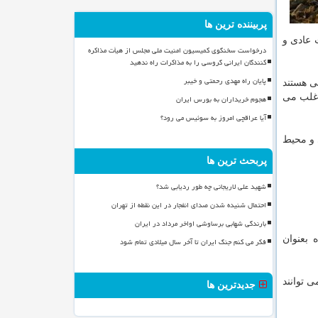
پربیننده ترین ها
 عادی و
درخواست سخنگوی کمیسیون امنیت ملی مجلس از هیأت مذاکره
کنندگان ایرانی گروسی را به مذاکرات راه ندهید
پایان راه مهدی رحمتی و خیبر
نی هستند
اغلب می
هجوم خریداران به بورس ایران
آیا عراقچی امروز به سوئیس می رود؟
ی و محیط
پربحث ترین ها
شهید علی لاریجانی چه طور ردیابی شد؟
احتمال شنیده شدن صدای انفجار در این نقطه از تهران
بارندگی شهابی برساوشی اواخر مرداد در ایران
 بعنوان
فکر می کنم جنگ ایران تا آخر سال میلادی تمام شود
ی توانند
جدیدترین ها