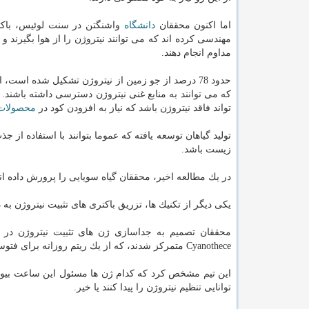
اما اكنون محققان
دانشگاه
واشنگتن در سنت لوئیس، باكت
مهندسی كرده اند كه می توانند نیتروژن را از هوا بگیرند
مداوم انجام دهند.
حدود 78 درصد از جو زمین از نیتروژن تشكیل شده است
كه می توانند به منابع غنی نیتروژن دسترسی داشته باشند. 
تواند فاقد نیتروژن باشد كه نیاز به افزودن كود در
محصولات
تولید گیاهان توسعه یافته كه عموما بتوانند با استفاده از
زیست باشد.
در یك مطالعه اخیر، محققان گیاه سویایی را پرورش داده اند
یكی دیگر از تكنیك ها، تزریق باكتری های تثبیت نیتروژن به
محققان تصمیم به جداسازی ژن های تثبیت نیتروژن در س
Cyanothece متمركز شدند، كه از یك ریتم روزانه برای فتوسنتز در طول روز استفاده می نماید و در شب نیتروژن را جذب و تثبیت می كند.
این تیم مشخص كرد كه كدام ژن ها مسئول این ساعت بیولوژیكی 
توانایی تنظیم نیتروژن را پیدا كنند یا خیر.