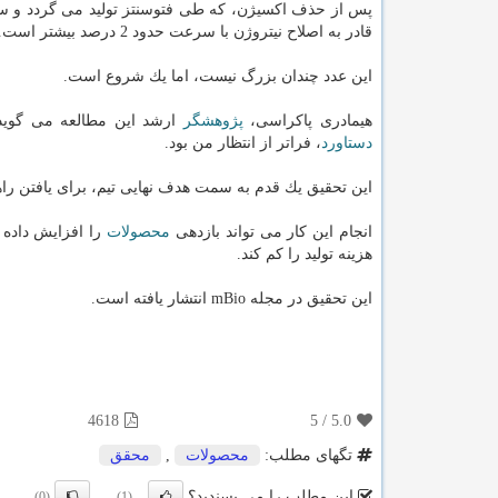
قادر به اصلاح نیتروژن با سرعت حدود 2 درصد بیشتر است.
این عدد چندان بزرگ نیست، اما یك شروع است.
هیمادری پاكراسی،
پژوهشگر
ارشد این مطالعه می گوید:
دستاورد
، فراتر از انتظار من بود.
این تحقیق یك قدم به سمت هدف نهایی تیم، برای یافتن راه
انجام این كار می تواند بازدهی
محصولات
را افزایش داده و
هزینه تولید را كم كند.
این تحقیق در مجله mBio انتشار یافته است.
4618
5
/
5.0
تگهای مطلب:
محصولات
,
محقق
این مطلب را می پسندید؟
(0)
(1)