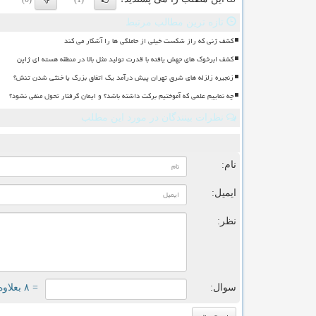
تازه ترین مطالب مرتبط
کشف ژنی که راز شکست خیلی از حاملگی ها را آشکار می کند
کشف ابرخوک های جهش یافته با قدرت تولید مثل بالا در منطقه هسته ای ژاپن
زنجیره زلزله های شرق تهران پیش درآمد یک اتفاق بزرگ یا خنثی شدن تنش؟
چه نماییم علمی که آموختیم برکت داشته باشد؟ و ایمان گرفتار تحول منفی نشود؟
نظرات بینندگان در مورد این مطلب
ن
نام:
ایمیل:
نظر:
سوال:
= ۸ بعلاوه ۴