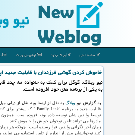
نیو وب
صفحه اصلی
وبلاگ جدید
آرشیو نیو وبلاگ
رپ
خاموش كردن گوشی فرزندان با قابلیت جدید ا
نیو وبلاگ: گوگل برای كمك به خانواده ها، چند قا
به یكی از برنامه های خود افزوده است.
به گزارش نیو
وبلاگ
به نقل از ایسنا وبه نقل از دیلی میل
قابلیت جدید به برنامه "Family Link " كه پی
توسط والدین شان توسعه داده بود، افزوده است، همچون ای
مادرها می توانند تلفن نوجوان خویش را خاموش كنند.
زمان آخر نگرانی والدین فرا رسیده است! چونكه هر زمان
كنند نوجوانشان بیش از اندازه از تلفن استفاده می نماید، می