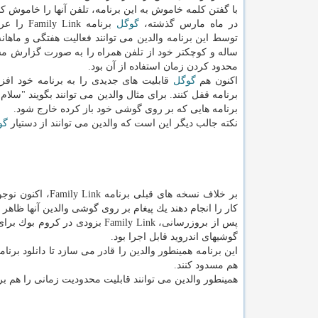
با گفتن كلمه خاموش به این برنامه، تلفن آنها را خاموش كنن
در ماه مارس گذشته،
گوگل
برنامه  Link
ساله و كوچكتر خود از تلفن همراه را به صورت گزارش مشا
محدود كردن زمان استفاده از آن بود.
اكنون هم
گوگل
قابلیت های جدیدی را به برنامه خود اف
برنامه قفل كنند. برای مثال والدین می توانند بگویند "سلام
برنامه هایی كه بر روی گوشی خود باز كرده خارج شود.
نكته جالب دیگر این است كه والدین می توانند از دستیار
گو
بر خلاف نسخه های
كار را انجام دهند یك پیغام بر روی گوشی والدین آنها ظاهر
پس از بروزرسانی، Family Link ب
گوشیهای اندروید قابل اجرا بود.
این برنامه همینطور والدین را قادر می سازد تا دانلود برن
هم مسدود كنند.
همینطور والدین می توانند قابلیت محدودیت زمانی را هم 