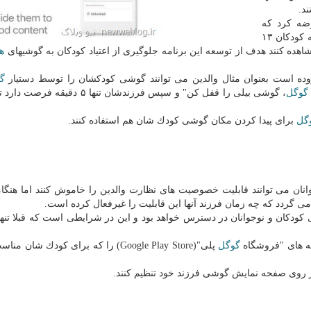
د.
Family را عرضه كرد كه
توسط این برنامه والدین می توانند فعالیت هفتگی و ماهانه كودكان ۱۳
هده كنند هدف از توسعه این برنامه جلوگیری از اعتیاد كودكان به گوشیهای
ه
زوده است بعنوان مثال والدین می توانند گوشی كودكشان را توسط دستیار
گ
گوگل
، گوشی بیلی را قفل كن" و سپس فرزندشان تنها ۵ دقیقه
گل
برای پیدا كردن مكان گوشی كودك شان هم استفاده كنند.
 قبلی برنامه Family Link، اكنون نوجوانان می توانند قابلیت خصوصیت های نظارت والدین را خاموش كنند اما ه
 می گردد كه چه زمان فرزند آنها این قابلیت را غیرفعال كرده است.
زودی در كروم بوك برای كودكان و نوجوانان در دسترس خواهد بود و این در شرایطی است كه قبلا تن
امه های "فروشگاه
گوگل
پلی"(Google Play Store) را كه برای كودك شان 
بر روی صفحه نمایش گوشی فرزند خود تنظیم كنند.