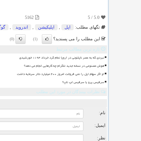
5162
5
/
5.0
تگهای مطلب:
اپل
,
اپلیكیشن
,
اندروید
,
گوگ
این مطلب را می پسندید؟
(0)
(1)
تازه ترین مطالب مرتبط
نبردی که به عصر ناپلئونی در اروپا تمام کرد خرداد ۱۱۹۴ خورشیدی
هوش مصنوعی در نسخه جدید تلگرام چه کارهایی انجام می دهد؟
او اگر سهام اپل را نمی فروخت امروز ۴۰۰ میلیارد دلار سرمایه داشت
سرفیس پرو یا سرفیس لپ تاپ؟
نظرات بینندگان در مورد این مطلب
ن
نام:
ایمیل:
نظر: