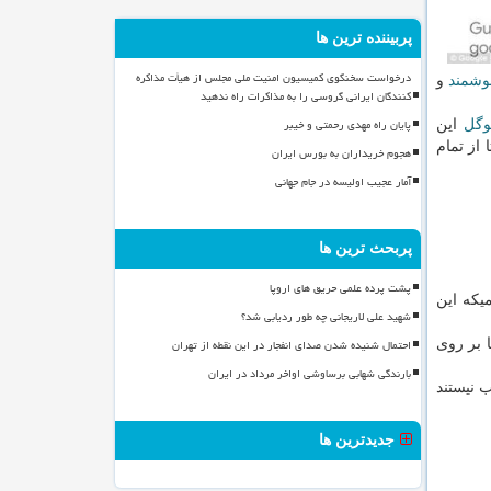
پربیننده ترین ها
درخواست سخنگوی کمیسیون امنیت ملی مجلس از هیأت مذاکره
وشمند
و
کنندگان ایرانی گروسی را به مذاکرات راه ندهید
پایان راه مهدی رحمتی و خیبر
وگل
این
 فرصت دارد تا از تمام
هجوم خریداران به بورس ایران
آمار عجیب اولیسه در جام جهانی
پربحث ترین ها
پشت پرده علمی حریق های اروپا
نگامیكه این
شهید علی لاریجانی چه طور ردیابی شد؟
احتمال شنیده شدن صدای انفجار در این نقطه از تهران
ها بر روی
بارندگی شهابی برساوشی اواخر مرداد در ایران
مناسب نیستند
جدیدترین ها