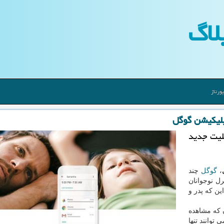
لاگ
ورتاژ
پلیكیشن گوگل
بلیت جدید
،
گوگل
چند
شتر برای كنترل نوجوانان
ن كه پدر و
 كه مشاهده
 توانند تنها