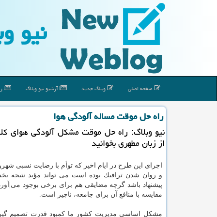
نیو وب
صفحه اصلی
وبلاگ جدید
آرشیو نیو وبلاگ
رپ
راه حل موقت مساله آلودگی هوا
نیو وبلاگ: راه حل موقت مشكل آلودگی هوای كلا
از زبان مطهری بخوانید
اجرای این طرح در ایام اخیر كه توأم با رضایت نسبی شهرو
و روان شدن ترافیك بوده است می تواند مؤید نتیجه بخ
پیشنهاد باشد گرچه مضایقی هم برای برخی بوجود می|آورد 
مقایسه با منافع آن برای جامعه، ناچیز است.
مشكل اساسی مدیریت كشور ما كمبود قدرت تصمیم گی