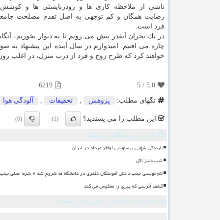
ناشی از ملاحظه كاری ها و رودربایستی ها و كوشش
رضایت همگان و كم توجهی به اصل تقدم مصلحت جامعه
فرد است.
در یك بحران آنقدر پیش می رویم تا به دیوار بخوریم، آنگاه
چاره می افتیم. امیدوارم در سال آینده این پیشنهاد ب
خواهند كرد كه طرح زوج و فرد از درب منزل، در اغلب رو
6219
5
/
5.0
تگهای مطلب:
پژوهش
,
تحقیقات
,
آلودگی هوا
این مطلب را می پسندید؟
(0)
(1)
تازه ترین مطالب مرتبط
بارندگی شهابی برساوشی اواخر مرداد در ایران
شب دنیز اگل
نام نویسی جذب دانش آموختگان دکتری در دانشگاه ها شروع شد ۲ شرط اصلی جذب
کشف آنزیمی که پیری را معکوس می کند
نظرات بینندگان در مورد این مطلب
ن