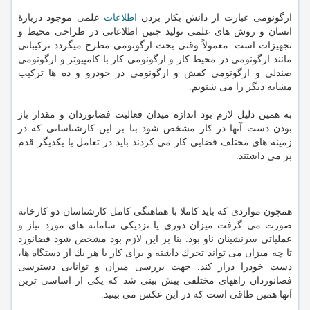
ارگونومی عبارت از دانش بكار بردن
اطلاعات
علمی موجود دربارهٔ
انسان و روش های علمی تولید چنین اطلاعاتی در طراحی محیط و
تجهیزات است. معمولاً وقتی بحث ارگونومی مطرح میگردد تركیباتی
مانند ارگونومی در محیط كار و ارگونومی كار با كامپیوتر و ارگونومی
صندلی و ارگونومی كفش و ارگونومی در خودرو و ده ها تركیب
مشابه دیگر را می شنویم.
به همین دلیل لازم بود اندازه میدان فعالیت فضانوردان و مقدار باز
بودن دست آنها در كار مشخص شود بنا بر این كارشناسانی كه در
زمینه های مختلف فضایی كار می كردند باید در تعامل با یكدیگر قدم
بر می داشتند.
همچون مواردی كه باید كاملا با هماهنگی كامل كارشناسان دو كارخانه
صورت می گرفت میزان دوری یا نزدیكی سامانه های مورد نیاز و
عملیاتی سرنشینان ناو بود. بنا بر این لازم بود مشخص شود فضانورد
تا چه میزان می تواند تحرك داشته و برای كار با هر یك از دستگاه ها،
دست خودرا دراز كند. جهت بررسی میزان و توانایی دسترسی
فضانوردان راههای مختلفی پیش بینی شد كه یكی از اساسی ترین
آنها همین طاقی است كه در این عكس می بینید.