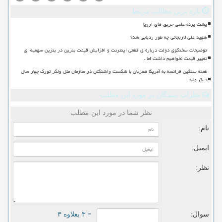
تازه ترین مطالب مرتبط
پشت پرده علمی حریق های اروپا
شهید علی لاریجانی چه طور ردیابی شد؟
توضیحات سخنگوی دولت درباره ی قطعی اینترنت و افزایش قیمت بنزین در بنزین سهمیه ای
تغییر قیمت نخواهیم داشت اما...
طعنه سنگین فرانسه به آمریکا همزمان با شکست واشنگتن در سازمان ملل ولکر تورک چهار سال
دیگر ماند
نظرات بینندگان در مورد این مطلب
نظر شما در مورد این مطلب
نام:
ایمیل:
نظر:
سوال:
= ۳ بعلاوه ۳