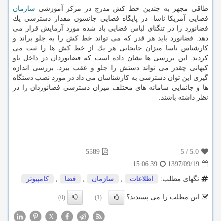
طاقی مجهز به چندین خط كش مدرج در مركز آموزشی
سازمان
فضایی آمریكا-ناسا- در پایگاه فضایی جانسون مقدار دسترسی یك
فضانورد را در تنگنای لباس فضایی باد شده مورد آزمایش قرار می
دهد. فضانورد باید هر قدر كه می تواند خط كش را به جلو براند و
كارشناس ناسا میزان جابجایی هر یك از خط كش ها را ثبت می
كردند. این بررسی ها نشان داده است كه فضانوردان در داخل ناو
كیهانی چقدر می تواند دستش را جلو و عقب ببرد. بررسی اندازه
گیری این توان دسترسی به كارشناسان می داد در مورد نصب دستگاه
ها و جانمایی سامانه های مختلف میزان دسترسی فضانوردان را در
نظر داشته باشند.
5589
5
/
5.0
1397/09/19
15:06:39
تگهای مطلب:
اطلاعات
,
سازمان
,
فضا
,
كامپیوتر
این مطلب را می پسندید؟
(0)
(1)
X