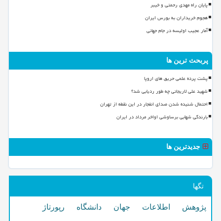
پایان راه مهدی رحمتی و خیبر
هجوم خریداران به بورس ایران
آمار عجیب اولیسه در جام جهانی
پربحث ترین ها
پشت پرده علمی حریق های اروپا
شهید علی لاریجانی چه طور ردیابی شد؟
احتمال شنیده شدن صدای انفجار در این نقطه از تهران
بارندگی شهابی برساوشی اواخر مرداد در ایران
جدیدترین ها
تگها
پژوهش
اطلاعات
جهان
دانشگاه
رپورتاژ