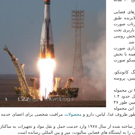
های فضایی
برنده طبق
ك سكوی پرتاب صورت
باربری تحت
 بخش روسی
شد.
داری صورت
ینه با بخش
ساعت ۱۷: ۲۵ به وقت مسكو صورت
كانوننكو،
نین، پروسه
ناو باربری بدون سرنشین پروگرس ام.اس-۱۱ بیشتر از ۲.۵ تن محموله
مختلف به ایستگاه فضایی بین المللی می رساند كه شامل حدود ۱.۴
تن مواد خشك، ۹۰۰ كیلوگرم سوخت، ۴۲۰ كیلوگرم آب همین طور ۴۷
این محموله
طور ظروف غذا، لباس، دارو و
محصولات
مراقبت شخصی برای اعضای خدمه با
این سفینه بدون سرنشین كه بر پایه ناو سرنشین دار سایوز ساخته شده از سال ۱۹۷۸ وارد خدمت حمل و نقل مواد و تجهیزات