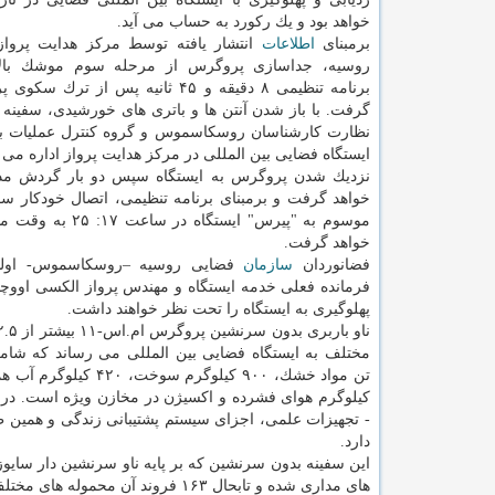
خواهد بود و یك ركورد به حساب می آید.
برمبنای
اطلاعات
انتشار یافته توسط مركز هدایت پرواز
روسیه، جداسازی پروگرس از مرحله سوم موشك بالا
برنامه تنظیمی ۸ دقیقه و ۴۵ ثانیه پس از تر
گرفت. با باز شدن آنتن ها و باتری های خورشیدی، سفینه 
نظارت كارشناسان روسكاسموس و گروه كنترل عملیات
ایستگاه فضایی بین المللی در مركز هدایت پرواز اداره می 
نزدیك شدن پروگرس به ایستگاه سپس دو بار گردش م
خواهد گرفت و برمبنای برنامه تنظیمی، اتصال خودكار سف
موسوم به "پیرس" ایستگاه در 
خواهد گرفت.
فضانوردان
سازمان
فضایی روسیه –روسكاسموس- اولگ 
فرمانده فعلی خدمه ایستگاه و مهندس پرواز الكسی اووچی
پهلوگیری به ایستگاه را تحت نظر خواهند داشت.
كیلوگرم هوای فشرده و اكسیژن در مخازن ویژه است. در 
- تجهیزات علمی، اجزای سیستم پشتیبانی زندگی و همین 
دارد.
های مداری شده و تابحال ۱۶۳ فروند آن محموله های مختلف را به ایستگاه های فضایی سالیوت، میر و بین المللی رسانده است.