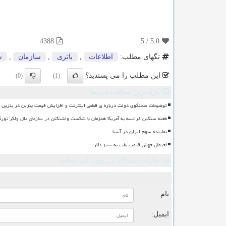
4388
5
/
5.0
تگهای مطلب:
اطلاعات
,
باتری
,
سازمان
,
س
این مطلب را می پسندید؟
(0)
(1)
تازه ترین مطالب مرتبط
توضیحات سخنگوی دولت درباره ی قطعی اینترنت و افزایش قیمت بنزین در بنزین سه
طعنه سنگین فرانسه به آمریکا همزمان با شکست واشنگتن در سازمان ملل ولکر تورک
نماینده سوم ایران در آسیا
احتمال جهش قیمت نفت به ۱۰۰ دلار
نظرات بینندگان در مورد این مطلب
ن
نام:
ایمیل: