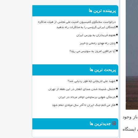
پربیننده ترین ها
درخواست سخنگوی کمیسیون امنیت ملی مجلس از هیأت مذاکره
کنندگان ایرانی گروسی را به مذاکرات راه ندهید
هجوم خریداران به بورس ایران
پایان راه مهدی رحمتی و خیبر
آیا عراقچی امروز به سوئیس می رود؟
پربحث ترین ها
شهید علی لاریجانی چه طور ردیابی شد؟
احتمال شنیده شدن صدای انفجار در این نقطه از تهران
بارندگی شهابی برساوشی اواخر مرداد در ایران
فکر می کنم جنگ ایران تا آخر سال میلادی تمام شود
ز وجود
جدیدترین ها
 به ساكنان ایستگاه