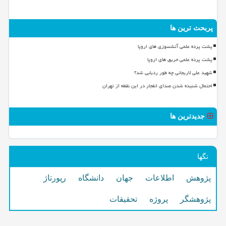
پربحث ترین ها
پشت پرده علمی آتشسوزی های اروپا
پشت پرده علمی حریق های اروپا
شهید علی لاریجانی چه طور ردیابی شد؟
احتمال شنیده شدن صدای انفجار در این نقطه از تهران
جدیدترین ها
تگها
پژوهش
اطلاعات
جهان
دانشگاه
رپورتاژ
پژوهشگر
پروژه
تحقیقات