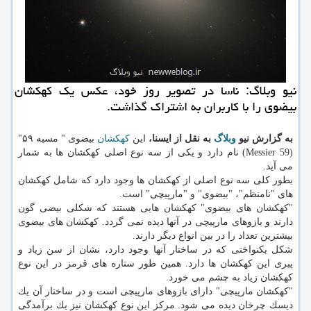
نیو وبلاگ: ناسا در تصویر روز خود، عكس یك كهكشان
بیضوی را با كاربران به اشتراك گذاشت.
به گزارش نیو
وبلاگ
به نقل از ایسنا،
این
كهكشان
بیضوی " مسیه ۵۹"
(Messier 59) نام دارد و یكی از سه نوع اصلی كهكشان ها به شمار
می آید.
بطور كلی سه نوع اصلی از كهكشان ها وجود دارد كه شامل كهكشان
های "نامنظم"، "بیضوی" و "مارپیچی" است.
"كهكشان های بیضوی" كهكشان هایی هستند كه شكلی بیضی گون
دارند و بازوهای مارپیچی در آنها دیده نمی گردد. كهكشان های بیضوی
بیشترین تعداد را در بین انواع دیگر دارند.
شكل یكنواختی كه در ساختار آنها وجود دارد، نشان از سن زیاد و
پیری این كهكشان ها دارد. همین طور ستاره های قرمز در این نوع
كهكشان زیاد به چشم می خورد.
"كهكشان مارپیچی" دارای بازوهای مارپیچی است و در ساختار آن یك
دیسك چرخان دیده می شود. مركز این نوع كهكشان نیز یك برآمدگی