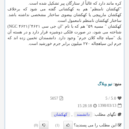
كره مانند دارد كه غالباً از ستارگان پیر تشكیل شده است.
"كهكشان نامنظم" هم به كهكشانی گفته می شود كه برخلاف
كهكشان مارپیچی یا كهكشان بیضوی ساختار مشخصی نداشته باشد.
ساختار كهكشان نامنظم نامعمول است.
كهكشان " مسیه ۵۹" هم كه با نام "ان جی سی ۴۶۲۱"(NGC ۴۶۲۱)
شناخته می شود، در صورت فلكی دوشیزه قرار دارد و در هسته آن
یك "سیاه چاله كلان جرم" وجود دارد. دانشمندان تخمین زده اند كه
جرم این سیاهچاله ۲۷۰ میلیون برابر جرم خورشید است.
منبع:
نیو وبلاگ
5057
5
/
5.0
1398/03/13
15:28:18
تگهای مطلب:
دانشمند
,
كهكشان
این مطلب را می پسندید؟
(0)
(1)