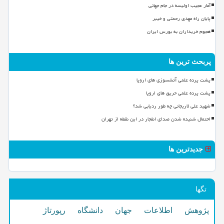
آمار عجیب اولیسه در جام جهانی
پایان راه مهدی رحمتی و خیبر
هجوم خریداران به بورس ایران
پربحث ترین ها
پشت پرده علمی آتشسوزی های اروپا
پشت پرده علمی حریق های اروپا
شهید علی لاریجانی چه طور ردیابی شد؟
احتمال شنیده شدن صدای انفجار در این نقطه از تهران
جدیدترین ها
تگها
پژوهش
اطلاعات
جهان
دانشگاه
رپورتاژ