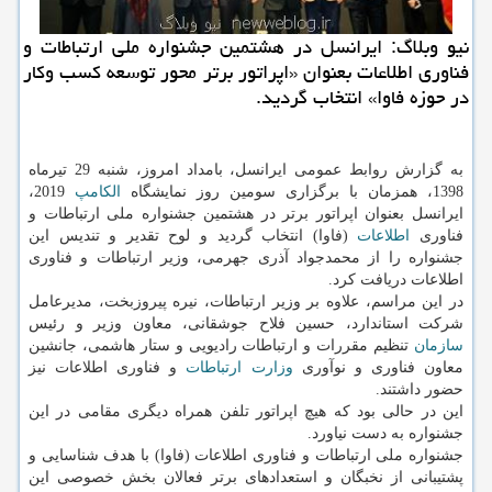
نیو وبلاگ: ایرانسل در هشتمین جشنواره ملی ارتباطات و
فناوری اطلاعات بعنوان «اپراتور برتر محور توسعه كسب وكار
در حوزه فاوا» انتخاب گردید.
به گزارش روابط عمومی ایرانسل، بامداد امروز، شنبه 29 تیرماه
1398، همزمان با برگزاری سومین روز نمایشگاه
الكامپ
2019،
ایرانسل بعنوان اپراتور برتر در هشتمین جشنواره ملی ارتباطات و
فناوری
اطلاعات
(فاوا) انتخاب گردید و لوح تقدیر و تندیس این
جشنواره را از محمدجواد آذری جهرمی، وزیر ارتباطات و فناوری
اطلاعات دریافت كرد.
در این مراسم، علاوه بر وزیر ارتباطات، نیره پیروزبخت، مدیرعامل
شركت استاندارد، حسین فلاح جوشقانی، معاون وزیر و رئیس
سازمان
تنظیم مقررات و ارتباطات رادیویی و ستار هاشمی، جانشین
معاون فناوری و نوآوری
وزارت ارتباطات
و فناوری اطلاعات نیز
حضور داشتند.
این در حالی بود كه هیچ اپراتور تلفن همراه دیگری مقامی در این
جشنواره به دست نیاورد.
جشنواره ملی ارتباطات و فناوری اطلاعات (فاوا) با هدف شناسایی و
پشتیبانی از نخبگان و استعدادهای برتر فعالان بخش خصوصی این