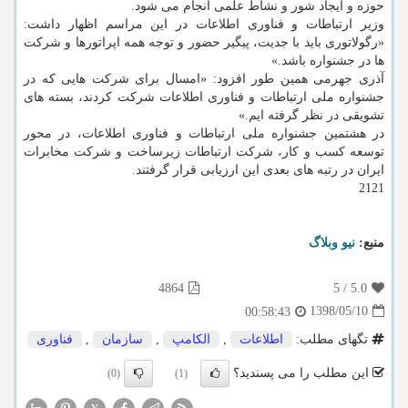
حوزه و ایجاد شور و نشاط علمی انجام می شود.
وزیر ارتباطات و فناوری اطلاعات در این مراسم اظهار داشت:
«رگولاتوری باید با جدیت، پیگیر حضور و توجه همه اپراتورها و شركت
ها در جشنواره باشد.»
آذری جهرمی همین طور افزود: «امسال برای شركت هایی كه در
جشنواره ملی ارتباطات و فناوری اطلاعات شركت كردند، بسته های
تشویقی در نظر گرفته ایم.»
در هشتمین جشنواره ملی ارتباطات و فناوری اطلاعات، در محور
توسعه كسب و كار، شركت ارتباطات زیرساخت و شركت مخابرات
ایران در رتبه های بعدی این ارزیابی قرار گرفتند.
2121
منبع:
نیو وبلاگ
4864
5
/
5.0
1398/05/10
00:58:43
تگهای مطلب:
اطلاعات
,
الكامپ
,
سازمان
,
فناوری
این مطلب را می پسندید؟
(0)
(1)