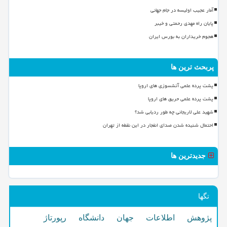
آمار عجیب اولیسه در جام جهانی
پایان راه مهدی رحمتی و خیبر
هجوم خریداران به بورس ایران
پربحث ترین ها
پشت پرده علمی آتشسوزی های اروپا
پشت پرده علمی حریق های اروپا
شهید علی لاریجانی چه طور ردیابی شد؟
احتمال شنیده شدن صدای انفجار در این نقطه از تهران
جدیدترین ها
تگها
پژوهش
اطلاعات
جهان
دانشگاه
رپورتاژ