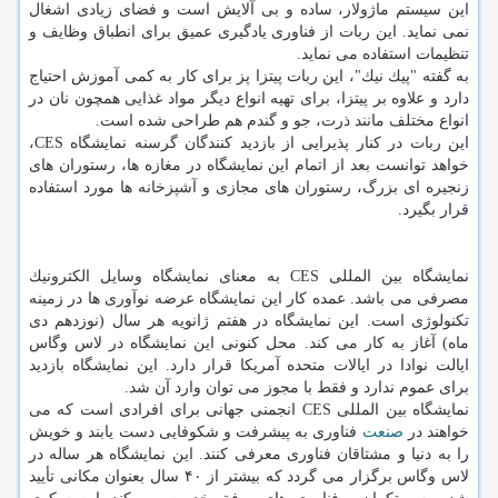
این سیستم ماژولار، ساده و بی آلایش است و فضای زیادی اشغال
نمی نماید. این ربات از فناوری یادگیری عمیق برای انطباق وظایف و
تنظیمات استفاده می نماید.
به گفته "پیك نیك"، این ربات پیتزا پز برای كار به كمی آموزش احتیاج
دارد و علاوه بر پیتزا، برای تهیه انواع دیگر مواد غذایی همچون نان در
انواع مختلف مانند ذرت، جو و گندم هم طراحی شده است.
این ربات در كنار پذیرایی از بازدید كنندگان گرسنه نمایشگاه CES،
خواهد توانست بعد از اتمام این نمایشگاه در مغازه ها، رستوران های
زنجیره ای بزرگ، رستوران های مجازی و آشپزخانه ها مورد استفاده
قرار بگیرد.
نمایشگاه بین المللی CES به معنای نمایشگاه وسایل الكترونیك
مصرفی می باشد. عمده كار این نمایشگاه عرضه نوآوری ها در زمینه
تكنولوژی است. این نمایشگاه در هفتم ژانویه هر سال (نوزدهم دی
ماه) آغاز به كار می كند. محل كنونی این نمایشگاه در لاس وگاس
ایالت نوادا در ایالات متحده آمریكا قرار دارد. این نمایشگاه بازدید
برای عموم ندارد و فقط با مجوز می توان وارد آن شد.
نمایشگاه بین المللی CES انجمنی جهانی برای افرادی است كه می
خواهند در
صنعت
فناوری به پیشرفت و شكوفایی دست یابند و خویش
را به دنیا و مشتاقان فناوری معرفی كنند. این نمایشگاه هر ساله در
لاس وگاس برگزار می گردد كه بیشتر از ۴۰ سال بعنوان مكانی تأیید