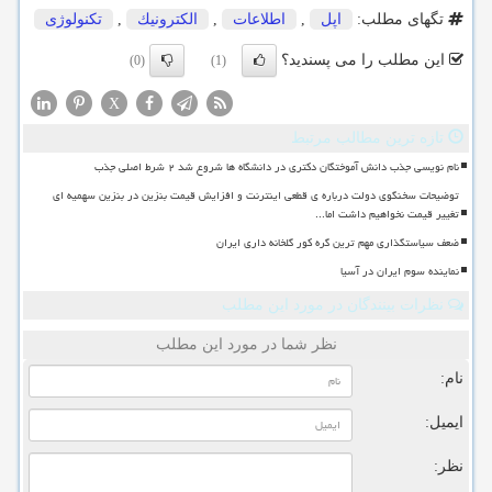
تگهای مطلب:
اپل
,
اطلاعات
,
الكترونیك
,
تكنولوژی
این مطلب را می پسندید؟
(0)
(1)
X
تازه ترین مطالب مرتبط
نام نویسی جذب دانش آموختگان دکتری در دانشگاه ها شروع شد ۲ شرط اصلی جذب
توضیحات سخنگوی دولت درباره ی قطعی اینترنت و افزایش قیمت بنزین در بنزین سهمیه ای
تغییر قیمت نخواهیم داشت اما...
ضعف سیاستگذاری مهم ترین گره کور گلخانه داری ایران
نماینده سوم ایران در آسیا
نظرات بینندگان در مورد این مطلب
نظر شما در مورد این مطلب
نام:
ایمیل:
نظر: