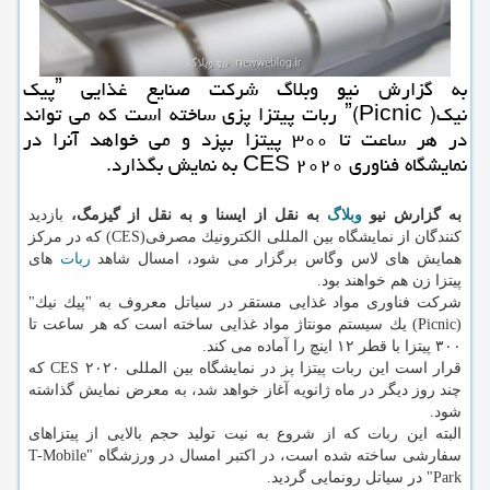
به گزارش نیو وبلاگ شركت صنایع غذایی ˮپیك
نیكˮ(Picnic ) ربات پیتزا پزی ساخته است كه می تواند
در هر ساعت تا ۳۰۰ پیتزا بپزد و می خواهد آنرا در
نمایشگاه فناوری CES ۲۰۲۰ به نمایش بگذارد.
به گزارش نیو
وبلاگ
به نقل از ایسنا و به نقل از گیزمگ،
بازدید
كنندگان از نمایشگاه بین المللی الكترونیك مصرفی(CES) كه در مركز
همایش های لاس وگاس برگزار می شود، امسال شاهد
ربات
های
پیتزا زن هم خواهند بود.
شركت فناوری مواد غذایی مستقر در سیاتل معروف به "پیك نیك"
(Picnic) یك سیستم مونتاژ مواد غذایی ساخته است كه هر ساعت تا
۳۰۰ پیتزا با قطر ۱۲ اینچ را آماده می كند.
قرار است این ربات پیتزا پز در نمایشگاه بین المللی CES ۲۰۲۰ كه
چند روز دیگر در ماه ژانویه آغاز خواهد شد، به معرض نمایش گذاشته
شود.
البته این ربات كه از شروع به نیت تولید حجم بالایی از پیتزاهای
سفارشی ساخته شده است، در اكتبر امسال در ورزشگاه "T-Mobile
Park" در سیاتل رونمایی گردید.