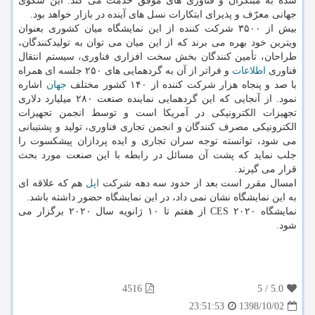
شده به مبتكران و فناوری های موفق خدمت می كند. این سكوی
جهانی معرّف و پذیرای ابتكارات نسل های آینده در بازار خواهد بود.
بیش از ۳۵۰۰ شركت كننده از این نمایشگاه میان كشوری بعنوان
ویترین خود بهره می برند كه از این میان می توان به تولیدكنندگان،
طراحان، تأمین كنندگان بخش سخت افزاری فناوری، سیستم انتقال
فناوری
اطلاعات
و فراتر از آن به گردهمایی های ۲۵۰ جلسه ای همراه
با صد و پنجاه هزار شركت كننده از ۱۴۰ كشور مختلف
جهان
اشاره
نمود. از آنجایی كه این گردهمایی نماینده صنعت ۲۸۰ میلیارد دلاری
تجهیزات الكترونیكی در آمریكا است و توسط انجمن تجهیزات
الكترونیكی مصرف كنندگان و انجمن تجاری فناوری، تولید و پشتیبانی
می شود، توانسته توجه سران تجاری و ایده پردازان پیشكسوت را
جلب نماید كه پشت آن مسائل در رابطه با این صنعت مورد بحث
قرار می گیرند.
امسال مقرر است بعد از حدود سه دهه شركت
اپل
هم كه علاقه ای
به این نمایشگاه نشان نمی داد، در این نمایشگاه حضور داشته باشد.
نمایشگاه ۲۰۲۰ CES از هفتم تا ۱۰ ژانویه سال ۲۰۲۰ برگزار می
شود.
4516
5
/
5.0
1398/10/02
23:51:53