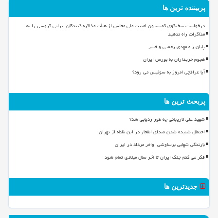
پربیننده ترین ها
درخواست سخنگوی کمیسیون امنیت ملی مجلس از هیأت مذاکره کنندگان ایرانی گروسی را به
مذاکرات راه ندهید
پایان راه مهدی رحمتی و خیبر
هجوم خریداران به بورس ایران
آیا عراقچی امروز به سوئیس می رود؟
پربحث ترین ها
شهید علی لاریجانی چه طور ردیابی شد؟
احتمال شنیده شدن صدای انفجار در این نقطه از تهران
بارندگی شهابی برساوشی اواخر مرداد در ایران
فکر می کنم جنگ ایران تا آخر سال میلادی تمام شود
جدیدترین ها