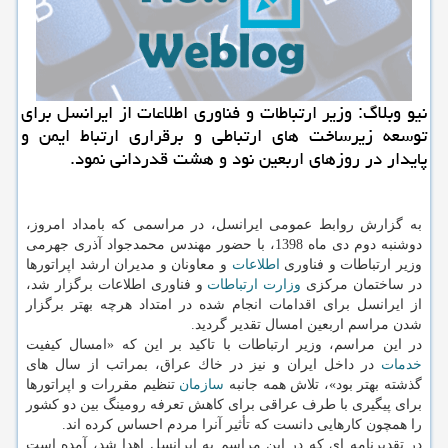
نیو وبلاگ: وزیر ارتباطات و فناوری اطلاعات از ایرانسل برای
توسعه زیرساخت های ارتباطی و برقراری ارتباط ایمن و
پایدار در روزهای اربعین نود و هشت قدردانی نمود.
به گزارش روابط عمومی ایرانسل، در مراسمی كه بامداد امروز،
دوشنبه دوم دی ماه 1398، با حضور مهندس محمدجواد آذری جهرمی
وزیر ارتباطات و فناوری
اطلاعات
و معاونان و مدیران ارشد اپراتورها
در ساختمان مركزی
وزارت ارتباطات
و فناوری اطلاعات برگزار شد،
از ایرانسل برای اقدامات انجام شده در امتداد هرچه بهتر برگزار
شدن مراسم اربعین امسال تقدیر گردید.
در این مراسم، وزیر ارتباطات با تاكید بر این كه «امسال كیفیت
خدمات
در داخل ایران و نیز در خاك عراق، بمراتب از سال های
گذشته بهتر بود»، تلاش همه جانبه
سازمان
تنظیم مقررات و اپراتورها
برای پیگیری با طرف عراقی برای كاهش تعرفه رومینگ بین دو كشور
را همچون كارهایی دانست كه تأثیر آنرا مردم احساس كرده اند.
در تقدیرنامه ای كه در این مراسم به ایرانسل اهدا شد، آمده است