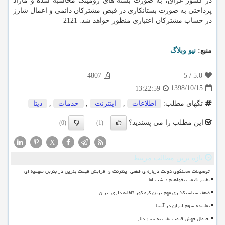
در كشور عراق، به صورت بسته های رومینگ محاسبه شده و مازاد
پرداختی به صورت بستانكاری در قبض مشتركان دائمی و اعمال شارژ
در حساب مشتركان اعتباری منظور خواهد شد. 2121
منبع:
نیو وبلاگ
4807
5
/
5.0
1398/10/15
13:22:59
تگهای مطلب:
اطلاعات
,
اینترنت
,
خدمات
,
دیتا
این مطلب را می پسندید؟
(0)
(1)
X
تازه ترین مطالب مرتبط
توضیحات سخنگوی دولت درباره ی قطعی اینترنت و افزایش قیمت بنزین در بنزین سهمیه ای
تغییر قیمت نخواهیم داشت اما...
ضعف سیاستگذاری مهم ترین گره کور گلخانه داری ایران
نماینده سوم ایران در آسیا
احتمال جهش قیمت نفت به ۱۰۰ دلار