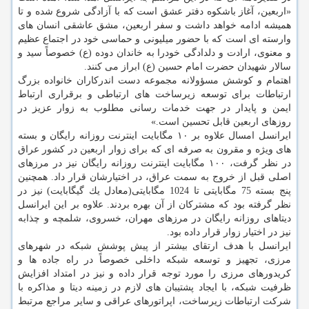
«اربعین، آغاز باشكوه دفتر عشق است كه با آزادگی شروع شده و تا
همیشه ادامه خواهد داشت و سفر اربعین، مشق عاشقی انسان های
وارسته ای است كه با حضور میلیونی و حماسی خود در اجتماع عظیم
و معنوی، ارادت و دلدادگی خودرا به خاندان دوده (ع) خصوصاً سید و
سالار شهیدان حضرت امام حسین (ع) ابراز می كنند.
اهتمام و كوشش مسؤولانه مجموعه دست اندركاران خانواده بزرگ
ارتباطات برای توسعه زیرساخت های ارتباطی و برقراری ارتباط
ایمن و پایدار در جهت خدمات رسانی مطلوب به زوار عزیز در
روزهای اربعین قابل تحسین است.»
ایرانسل امسال علاوه بر ۱۰ مگابایت اینترنت روزانه رایگان و بسته
های ویژه و مقرون به صرفه ای كه برای زوار اربعین در كشور عراق
در نظر گرفت، ۱۰۰ مگابایت اینترنت روزانه رایگان نیز در مرزهای
اصلی قبل از خروج به سمت عراق، در اختیارشان قرار داد. همچنین
پنج بسته 75 مگابایتی تا 1024 مگابایتی(معادل یك گیگابایت) نیز در
نظر گرفته بود كه مشتركان از آن بهره بردند. علاوه بر این ایرانسل
دیتاهای روزانه رایگان در مرزهای مهران، خسروی، شلمچه و چذابه
نیز در اختیار زوار قرار داده بود.
ایرانسل با هدف ارتقای بیشتر از پیش پوشش شبكه در شهرهای
مرزی، تجهیز و توسعه شبكه داخلی خصوصاً در راه جاده ها و
كریدورهای مرزی را مورد توجه قرار داده و نیز در امتداد افزایش
ظرفیت شبكه، با ایجاد پشتیبان های لازم در زمینه دیتا و مذاكره با
شركت ارتباطات زیرساخت، اپراتورهای عراقی و سایر مراجع مرتبط