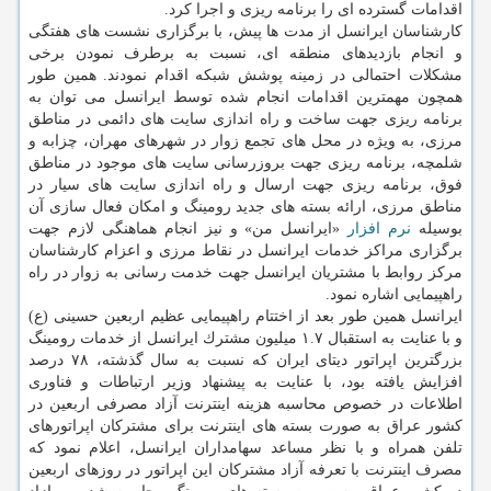
اقدامات گسترده ای را برنامه ریزی و اجرا كرد.
كارشناسان ایرانسل از مدت ها پیش، با برگزاری نشست های هفتگی
و انجام بازدیدهای منطقه ای، نسبت به برطرف نمودن برخی
مشكلات احتمالی در زمینه پوشش شبكه اقدام نمودند. همین طور
همچون مهمترین اقدامات انجام شده توسط ایرانسل می توان به
برنامه ریزی جهت ساخت و راه اندازی سایت های دائمی در مناطق
مرزی، به ویژه در محل های تجمع زوار در شهرهای مهران، چزابه و
شلمچه، برنامه ریزی جهت بروزرسانی سایت های موجود در مناطق
فوق، برنامه ریزی جهت ارسال و راه اندازی سایت های سیار در
مناطق مرزی، ارائه بسته های جدید رومینگ و امكان فعال سازی آن
بوسیله
نرم افزار
«ایرانسل من» و نیز انجام هماهنگی لازم جهت
برگزاری مراكز خدمات ایرانسل در نقاط مرزی و اعزام كارشناسان
مركز روابط با مشتریان ایرانسل جهت خدمت رسانی به زوار در راه
راهپیمایی اشاره نمود.
ایرانسل همین طور بعد از اختتام راهپیمایی عظیم اربعین حسینی (ع)
و با عنایت به استقبال ۱.۷ میلیون مشترك ایرانسل از خدمات رومینگ
بزرگترین اپراتور دیتای ایران كه نسبت به سال گذشته، ۷۸ درصد
افزایش یافته بود، با عنایت به پیشنهاد وزیر ارتباطات و فناوری
اطلاعات در خصوص محاسبه هزینه اینترنت آزاد مصرفی اربعین در
كشور عراق به صورت بسته های اینترنت برای مشتركان اپراتورهای
تلفن همراه و با نظر مساعد سهامداران ایرانسل، اعلام نمود كه
مصرف اینترنت با تعرفه آزاد مشتركان این اپراتور در روزهای اربعین