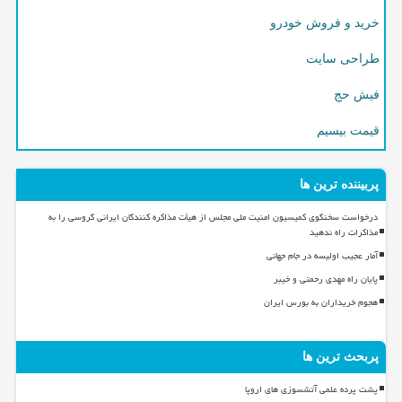
خرید و فروش خودرو
طراحی سایت
فیش حج
قیمت بیسیم
پربیننده ترین ها
درخواست سخنگوی کمیسیون امنیت ملی مجلس از هیأت مذاکره کنندگان ایرانی گروسی را به
مذاکرات راه ندهید
آمار عجیب اولیسه در جام جهانی
پایان راه مهدی رحمتی و خیبر
هجوم خریداران به بورس ایران
پربحث ترین ها
پشت پرده علمی آتشسوزی های اروپا