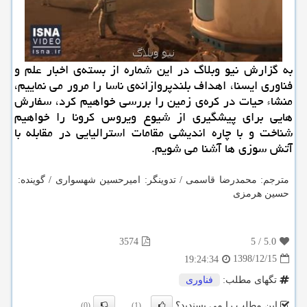
به گزارش نیو وبلاگ در این شماره از بسته‌ی اخبار علم و
فناوری ایسنا، اهداف بلندپروازانه‌ی ناسا را مرور می نماییم،
منشاء حیات در كره‌ی زمین را بررسی خواهیم كرد، سفارش
هایی برای پیشگیری از شیوع ویروس كرونا را خواهیم
شناخت و با چاره اندیشی مقامات استرالیایی در مقابله با
آتش سوزی ها آشنا می شویم.
مترجم: محمدرضا قاسمی / تدوینگر: امیرحسین شهسواری / گوینده:
حسین هرمزی
3574
5
/
5.0
1398/12/15
19:24:34
تگهای مطلب:
فناوری
این مطلب را می پسندید؟
(0)
(1)