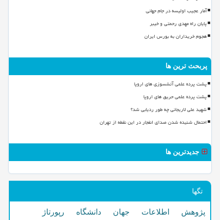
آمار عجیب اولیسه در جام جهانی
پایان راه مهدی رحمتی و خیبر
هجوم خریداران به بورس ایران
پربحث ترین ها
پشت پرده علمی آتشسوزی های اروپا
پشت پرده علمی حریق های اروپا
شهید علی لاریجانی چه طور ردیابی شد؟
احتمال شنیده شدن صدای انفجار در این نقطه از تهران
جدیدترین ها
تگها
پژوهش
اطلاعات
جهان
دانشگاه
رپورتاژ