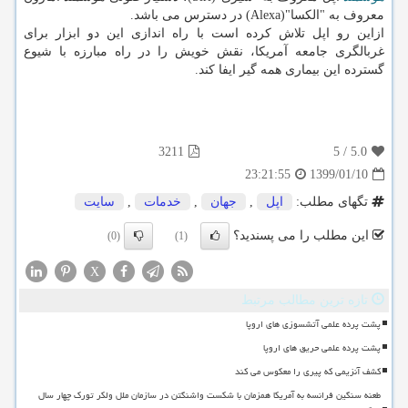
معروف به "الكسا"(Alexa) در دسترس می باشد.
ازاین رو اپل تلاش كرده است با راه اندازی این دو ابزار برای
غربالگری جامعه آمریكا، نقش خویش را در راه مبارزه با شیوع
گسترده این بیماری همه گیر ایفا كند.
3211
5
/
5.0
1399/01/10
23:21:55
تگهای مطلب:
اپل
,
جهان
,
خدمات
,
سایت
این مطلب را می پسندید؟
(0)
(1)
X
تازه ترین مطالب مرتبط
پشت پرده علمی آتشسوزی های اروپا
پشت پرده علمی حریق های اروپا
کشف آنزیمی که پیری را معکوس می کند
طعنه سنگین فرانسه به آمریکا همزمان با شکست واشنگتن در سازمان ملل ولکر تورک چهار سال