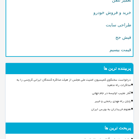
تعمیر تلفن
خرید و فروش خودرو
طراحی سایت
فیش حج
قیمت بیسیم
پربیننده ترین ها
درخواست سخنگوی کمیسیون امنیت ملی مجلس از هیأت مذاکره کنندگان ایرانی گروسی را به
مذاکرات راه ندهید
آمار عجیب اولیسه در جام جهانی
پایان راه مهدی رحمتی و خیبر
هجوم خریداران به بورس ایران
پربحث ترین ها