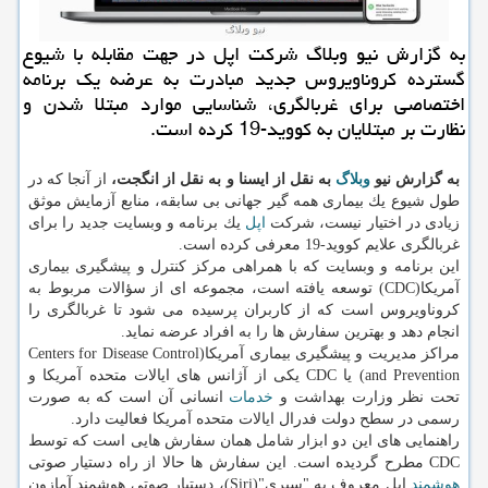
به گزارش نیو وبلاگ شركت اپل در جهت مقابله با شیوع
گسترده كروناویروس جدید مبادرت به عرضه یك برنامه
اختصاصی برای غربالگری، شناسایی موارد مبتلا شدن و
نظارت بر مبتلایان به كووید-19 كرده است.
به گزارش نیو
وبلاگ
به نقل از ایسنا و به نقل از انگجت،
از آنجا كه در
طول شیوع یك بیماری همه گیر جهانی بی سابقه، منابع آزمایش موثق
زیادی در اختیار نیست، شركت
اپل
یك برنامه و وبسایت جدید را برای
غربالگری علایم كووید-19 معرفی كرده است.
این برنامه و وبسایت كه با همراهی مركز كنترل و پیشگیری بیماری
آمریكا(CDC) توسعه یافته است، مجموعه ای از سؤالات مربوط به
كروناویروس است كه از كاربران پرسیده می شود تا غربالگری را
انجام دهد و بهترین سفارش ها را به افراد عرضه نماید.
مراكز مدیریت و پیشگیری بیماری آمریكا(Centers for Disease Control
and Prevention) یا CDC یكی از آژانس های ایالات متحده آمریكا و
تحت نظر وزارت بهداشت و
خدمات
انسانی آن است كه به صورت
رسمی در سطح دولت فدرال ایالات متحده آمریكا فعالیت دارد.
راهنمایی های این دو ابزار شامل همان سفارش هایی است كه توسط
CDC مطرح گردیده است. این سفارش ها حالا از راه دستیار صوتی
هوشمند
اپل معروف به "سیری"(Siri)، دستیار صوتی هوشمند آمازون