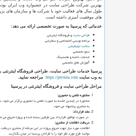
بهترین شرکت طراحی سایت در جشنواره وب ایران بوده
طول سال های فعالیت خود با شرکت ها و سازمان های بز
های موفقیت آمیزی داشته است.
خدماتی که پرسینا به صورت تخصصی ارائه می دهد:
طراحی سایت
و فروشگاه اینترنتی
برنامه نویسی اختصاصی و سفارشی
ساخت اپلیکیشن
سئو تخصصی
خدمات دامنه و هاستینگ
آموزش های تخصصی
پرسینا خدمات طراحی سایت، طراحی فروشگاه اینترنتی و 
به وب سایت
https://persina.com
مراجعه نمایید.
مراحل طراحی سایت و فروشگاه اینترنتی در پرسینا
مشاوره تلفنی یا حضوری:
مشاوره در چندین جلسه به صورت تلفنی یا حضوری برگزار می شود. نیا
به مشتری پیشنهاد می شود.
عقد قرارداد:
در صورت توافق، قرارداد بین طرفین بسته شده و پروژه شروع می ش
دریافت اطلاعات از مشتری:
اطلاعات مورد نیاز جهت شروع پروژه در این مرحله از مشتری دریافت 
توانید طرح مورد نظر خود را با طراحان پرسینا در میان بگذارید.