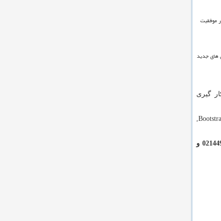
ر موفقیت
ی های جدید
ر گیری
,Bootstr
اگر قصد راه اندازی کسب و کار آنلاین خود را دارید و نمی دانید از کجا باید شروع کنید، برای مشاوره رایگان با ما تماس بگیرید. 02144967996 و