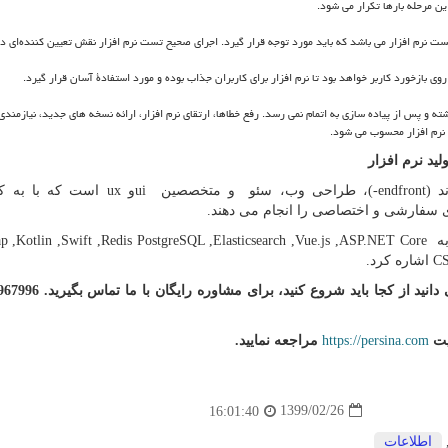
ن مرحله بارها تکرار می شود.
تست نرم افزار می باشد که باید مورد توجه قرار گیرد. اجرای صحیح تست نرم افزار نقش تعیین کننده‌ای د
وی بازخورد کاربر خواهد بود تا نرم افزار برای کاربران جذاب بوده و مورد استفادۀ آسان قرار گیرد.
شته و پس از پیاده سازی به اتمام نمی رسد. رفع خطاها، ارتقای نرم افزار، ارائه نسخه های جدید، نیازمند
 نرم افزار محسوب می شود.
ید نرم افزار
د (
front
-end
)، طراحی وب، سئو و متخصصین
ui
و
ux
است که با به کا
ای سفارشی و اختصاصی را انجام می دهند.
 به
,ASP.NET Core
,Vue.js
PostgreSQL ,Elasticsearch
,Redis
,Kotlin ,Swift
ap
C
اشاره کرد.
ایت
https://persina.com
مراجعه نمایید.
1399/02/26
16:01:40
اطلاعات