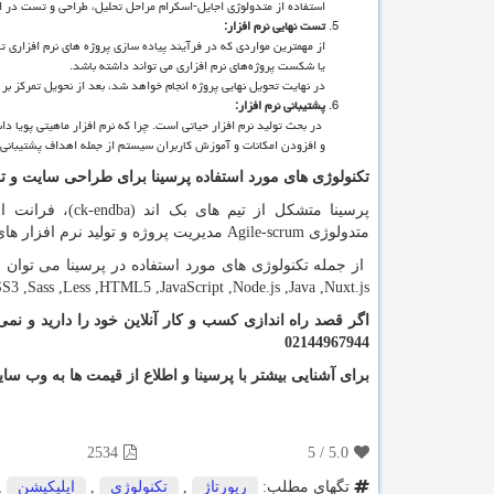
استفاده از متدولوژی اجایل-اسکرام مراحل تحلیل، طراحی و تست در ای
تست نهایی نرم افزار:
از مهمترین مواردی که در فرآیند پیاده سازی پروژه های نرم افزاری 
یا شکست پروژه‌های نرم افزاری می تواند داشته باشد.
در نهایت تحویل نهایی پروژه انجام خواهد شد، بعد از نحویل تمرکز بر ر
پشتیبانی نرم افزار:
در بحث تولید نرم افزار حیاتی است. چرا که نرم افزار ماهیتی پویا دا
و افزودن امکانات و آموزش کاربران سیستم از جمله اهداف پشتیبانی
تکنولوژی های مورد استفاده پرسینا برای طراحی سایت و تول
پرسینا متشکل از تیم های بک اند (
ba
ck-end
)، فرانت ان
متدولوژی
Agile-scrum
مدیریت پروژه و تولید نرم افزار ه
از جمله تکنولوژی های مورد استفاده در پرسینا می توان
SS3
,Sass
,Less
,HTML5
,JavaScript
,Node.js ,Java
,Nuxt.js
02144967944
برای آشنایی بیشتر با پرسینا و اطلاع از قیمت ها به وب س
2534
5
/
5.0
تگهای مطلب:
رپورتاژ
,
تكنولوژی
,
اپلیكیشن
,