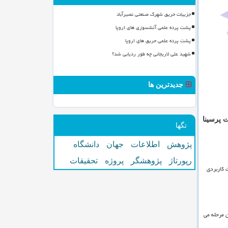
جزییات حریق شهرک صنعتی نصیرآباد
پشت پرده علمی آتشسوزی های اروپا
پشت پرده علمی حریق های اروپا
شهید علی لاریجانی چه طور ردیابی شد؟
جدیدترین ها
 پرسینا
تگها
پژوهش
اطلاعات
جهان
دانشگاه
رپورتاژ
پژوهشگر
پروژه
تحقیقات
 کاربردی
 مرحله می