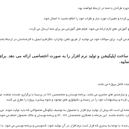
رده و تغییرات مورد نیاز و نظرات خود را اعلام نمایید تا اعمال شود.
 آموزش های لازم ارائه می شود. فیلم های آموزشی نیز برای شما ارسال می گردد.
 گیرد. برای سوالات خود می توانید از طریق تلفن، واتزاپ، تلگرام و ایمیل با کارشناسان در ارتباط باشی
خت اپلیکیشن و تولید نرم افزار را به صورت اختصاصی ارائه می دهد. برای
ایید.
ات کامل پروژه می باشد.
ار و نیازمندی های مشتری می باشد، برنامه نویسان و متخصصین
ux
در پرسینا با برگزاری جلسات متعدد جز
رسی کرده و پیشنهادات خود را در زمینه ی تکنولوژی های موجود و نحوه پیشبرد پروژه را مطرح می کنند.
قشه ای است که پیش از تولید نرم افزار یا محصول به توصیف چگونگی محصولاتی که باید تولید شوند، می‌پ
ارد داشته باشند. این مرحله با همکاری متخصصان
ui , ux
و برنامه نویسان و مالک محصول انجام می شود.
 شده، با توجه به بستری که قرار است نرم افزار در آن تولید شود، کدنویسی و برنامه نویسی می شود. با ت