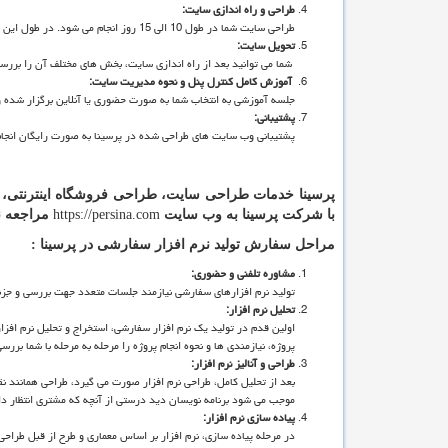
طراحی و راه اندازی سایت:
طراحی سایت شما در طول 10 الی 15 روز انجام می شود. در طول این دوره طراحان با شما در ارتباط خواهند بود.
تحویل سایت:
شما می توانید بعد از راه اندازی سایت، بخش های مختلف آن را بررسی ک
آموزش کامل کنترل پنل و نحوه مدیریت سایت:
جلسه آموزشی به انتخاب شما به صورت حضوری یا آنلاین برگزار شده و
پشتیبانی:
پشتیبانی وب سایت های طراحی شده در پرسینا به صورت رایگان انجام می
پرسینا خدمات طراحی سایت، طراحی فروشگاه اینترنتی، سا
با شرکت پرسینا به وب سایت
https://persina.com
مراجعه نم
مراحل سفارش تولید نرم افزار سفارشی در پرسینا :
مشاوره تلفنی و حضوری:
تولید نرم افزارهای سفارشی نیازمند جلسات متعدد جهت بررسی و جزئی
تحلیل نرم افزار:
اولین قدم در تولید یک نرم افزار سفارشی، استخراج و تحلیل نرم افز
پروژه، نیازمندی ها و نحوه انجام پروژه را مرحله به مرحله با شما بر
طراحی
و آنالیز
نرم افزار:
بعد از تحلیل کامل، طراحی نرم افزار صورت می گیرد، طراحی همانند ن
موجب می شود برنامه نویسان دید درستی از آنچه که مشتری انتظار د
پیاده سازی نرم افزار:
در مرحله پیاده سازی، نرم افزار بر اساس معماری و طرح از قبل طراحی