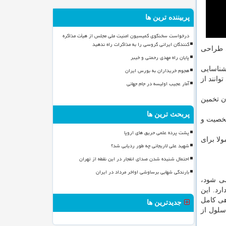
پربیننده ترین ها
درخواست سخنگوی کمیسیون امنیت ملی مجلس از هیأت مذاکره
کنندگان ایرانی گروسی را به مذاکرات راه ندهید
ی طراحی
پایان راه مهدی رحمتی و خیبر
شناسایی
هجوم خریداران به بورس ایران
انند از
آمار عجیب اولیسه در جام جهانی
دارد. پژوهشگران تخمین
پربحث ترین ها
شخصیت و
پشت پرده علمی حریق های اروپا
ولا برای
شهید علی لاریجانی چه طور ردیابی شد؟
احتمال شنیده شدن صدای انفجار در این نقطه از تهران
بارندگی شهابی برساوشی اواخر مرداد در ایران
می شود،
رد. این
گنال دهی کامل
جدیدترین ها
سلول از