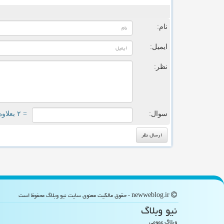
ن
نام:
ایمیل:
نظر:
سوال:
= ۲ بعلاوه ۳
newweblog.ir - حقوق مالکیت معنوی سایت نیو وبلاگ محفوظ است
نیو وبلاگ
وبلاگ عمومی