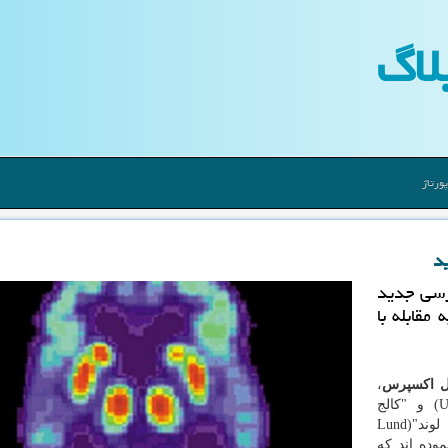
لاگ
ورتاژ
ید
رسی جدید
مقابله با
ال اکسپرس
،
پژوهشگران "دانشگاه کمبریج"(University of Cambridge) و "کالج
دانشگاهی لندن"(UCL) به همراه پژوهشگران "دانشگاه لوند"(Lund
نموده اند که