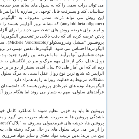
می تواند ذرات سمی را که به سلول های سالم مغز صدمه 
شناسایی کند و پیشرفت قابل توجهی در مبارزه با آلزایمر با
این روش می تواند ذرات سمی معروف به "الیگومر آمل
(amyloid-beta oligomer) که نشانه بروز آلزایمر هست
و امید برای عرضه روش های تشخیصی جدید را برای آلزای
پادتن عرضه کرده اند که دقت بالایی در تشخیص الیگومرها و 
پروفسور "میشل وندروسکولو"(Michele Vendruscolo)، سرپرست این
الیگومرها احساس می شود. الیگومرها، نقش مهمی در بروز آل
عهده شناسایی آنها برآیند. ما با عرضه این راهبرد جدید، 
زده اند که این آمار طی ۲۵ سال آینده، بیشتر از دو برابر خواهد شد و هزینه بیشتری خواهد داشت.
آلزایمر که شایع ترین نوع زوال عقل است، به مرگ سلو
مشکلات مربوط به فعالیت روزانه را به همراه دارد.
الیگومرها، توده های غیرعادی پروتئین هستند که دانشمندان آ
فرآیندهای سلولی، مهم به شمار می روند اما هنگام بروز آ
پروتئین ها باید به خوبی تنظیم شوند تا عملکرد کامل 
تاشدگی پروتئین ها به صورت اشتباه صورت می گیرد و به 
را از بین می برند. سلول های در حال مرگ، رشته های پیچ
بین می برند؛ بدین ترتیب مواد مغذی و سایر مواد ضروری ن