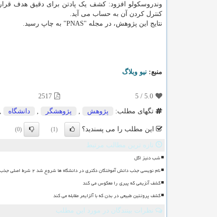
وندروسکولو افزود: کشف یک پادتن برای دقیق هدف قرار 
کنترل کردن آن به حساب می آید.
نتایج این پژوهش، در مجله "PNAS" به چاپ رسید.
منبع:
نیو وبلاگ
2517
5
/
5.0
تگهای مطلب:
پژوهش
,
پژوهشگر
,
دانشگاه
,
این مطلب را می پسندید؟
(0)
(1)
تازه ترین مطالب مرتبط
شب دنیز اگل
نام نویسی جذب دانش آموختگان دکتری در دانشگاه ها شروع شد ۲ شرط اصلی جذب
کشف آنزیمی که پیری را معکوس می کند
کشف پروتئین طبیعی در بدن که با آلزایمر مقابله می کند
نظرات بینندگان در مورد این مطلب