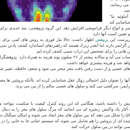
می رسانند،
شد.
وئید بتا"
ند را شناسایی کند
مر و انواع دیگر فراموشی افزایش دهد. این گروه پژوهشی، متد جدیدی برا
تعیین کمیت آنها دارد.
پژوهش
اظهار داشت: حالا نیاز فوری به روش های کمی برای 
زایمر دارند اما آنقدر زیرک هستند که راهبردهای استاندارد کشف پادتن نمی تو
پادتن هایی را برای تشخیص این ذرات سمی کشف کرده ایم.
زوال عقل، یکی از علل مهم مرگ و میر در انگلستان به حساب می آید و سالانه بیشتر از ۲۶ میلیون پوند هزینه به همراه 
ل های عصبی و از دست رفتن بافت مغز منجر می شود و ضعف حافظه، تغییر 
نها را بعنوان دلیل احتمالی زوال عقل شناسایی کرده اند. باآنکه پروتئین ها معم
لزایمر، سرکشی می کنند و سلول های عصبی سالم را از بین می برند.
خویش را داشته باشند. هنگامی که این روند کنترل کیفیت با شکست مواجه 
آغاز یک واکنش زنجیره ای می انجامد که مرگ سلول های مغز را به دنبال دا
پروتئین ها، خوشه های غیرمعمولی معروف به "پلاک"(plaque) را شکل می دهند که بین سلول های مغز ایجاد می شوند و امکان سی
یده ای از پروتئین را هم شامل می شوند که سیستم حیاتی جا به جایی را در 
می توانند در بین سلول حرکت کنند.