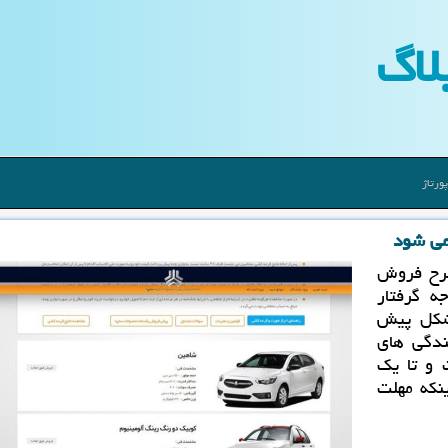
لاگ
ورتاژ
می شود
طرح فروش
ه گرفتار
مشكل پیش
دگی های
و تا یك
نكه مهلت