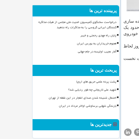
پربیننده ترین ها
ده سازی
درخواست سخنگوی کمیسیون امنیت ملی مجلس از هیأت مذاکره
کنندگان ایرانی گروسی را به مذاکرات راه ندهید
حدود یک
 خودروی
پایان راه مهدی رحمتی و خیبر
هجوم خریداران به بورس ایران
ن مهلت از امروز لحاظ
آمار عجیب اولیسه در جام جهانی
ات نخست
پربحث ترین ها
پشت پرده علمی حریق های اروپا
شهید علی لاریجانی چه طور ردیابی شد؟
احتمال شنیده شدن صدای انفجار در این نقطه از تهران
بارندگی شهابی برساوشی اواخر مرداد در ایران
جدیدترین ها