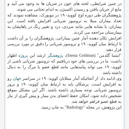
در چنین شرایطی، لخته های خون در شریان ها به وجود می آیند و
مانع از جریان یافتن و رسیدن اکسیژن به اندام تحتانی می شوند.
پژوهشگران طی دوره اوج کووید- ۱۹ در نیویورک، مشاهده نمودند که
تعداد بیماران مبتلا به ترومبوز شریانی افزایش یافته است. این
بیماران، با نشانه هایی مانند سردی، درد و تغییر رنگ در پاهایشان به
بیمارستان مراجعه می کردند.
افزایش تکان دهنده آمار چنین بیمارانی، پژوهشگران را بر آن داشت
تا ارتباط میان کووید- ۱۹ و ترومبوز شریانی را دقیق تر مورد بررسی
قرار دهند.
"اینسا گلدمن" (Inessa Goldman)،
پژوهشگر
ارشد این
پروژه
اظهار
داشت: ما در بررسی های خود دریافتیم که ترومبوز شریانی ناشی از
کووید- ۱۹ می تواند پیامدهایی مانند قطع عضو یا مرگ را به دنبال
داشته باشد.
وی ادامه داد: از آنجائیکه آمار مبتلایان کووید- ۱۹ در سراسر
جهان
رو
به افزایش است، پزشکان باید به ارتباط میان کووید- ۱۹ و بروز
ترومبوز شریانی توجه بسیاری داشته باشند. اگر این مشکل بموقع
تشخیص داده شود، امکان حفظ اعضای بدن بیمار و پیش گیری از نیاز
به قطع عضو فراهم خواهد شد.
این پژوهش، در مجله "Radiology" به چاپ رسید.