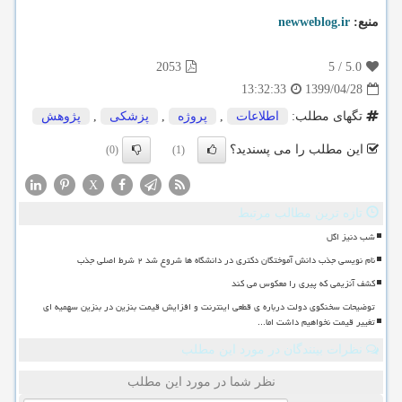
منبع:
newweblog.ir
2053
5
/
5.0
1399/04/28
13:32:33
تگهای مطلب:
اطلاعات
,
پروژه
,
پزشكی
,
پژوهش
این مطلب را می پسندید؟
(0)
(1)
X
تازه ترین مطالب مرتبط
شب دنیز اگل
نام نویسی جذب دانش آموختگان دکتری در دانشگاه ها شروع شد ۲ شرط اصلی جذب
کشف آنزیمی که پیری را معکوس می کند
توضیحات سخنگوی دولت درباره ی قطعی اینترنت و افزایش قیمت بنزین در بنزین سهمیه ای
تغییر قیمت نخواهیم داشت اما...
نظرات بینندگان در مورد این مطلب
نظر شما در مورد این مطلب