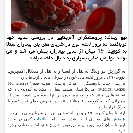
نیو وبلاگ: پژوهشگران آمریكایی در بررسی جدید خود
دریافتند كه بروز لخته خون در شریان های پای بیماران مبتلا
به كووید- 19 بیش از سایر بیماران پیش می آید و می
تواند عوارض منفی بسیاری به دنبال داشته باشد.
به گزارش نیو وبلاگ به نقل از ایسنا و به نقل از مدیکال اکسپرس
،
کووید- ۱۹، با بروز لخته های خون در شریان های پا ارتباط دارد.
بررسی جدید پژوهشگران "مرکز پزشکی مونته فیور" (Montefiore
Medical Center) آمریکا نشان میدهد بیماران مبتلا به کووید- ۱۹ که
نشانه هایی مانند کمبود ذخیره خون در آنها دیده می شود، بیش از
بیمارانی که به کووید- ۱۹ مبتلا نیستند، در معرض خطر قطع عضو یا
مرگ قرار دارند.
ارتباط میان کووید- ۱۹ و وجود لخته های خون در شریان های ریوی، در
پژوهش
های بسیاری اثبات شده است اما
اطلاعات
کمی در مورد
ارتباط میان کروناویروس و ترومبوز شریان های اندام تحتانی وجود
دارد.