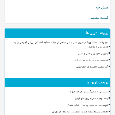
فیش حج
قیمت بیسیم
پربیننده ترین ها
درخواست سخنگوی کمیسیون امنیت ملی مجلس از هیأت مذاکره کنندگان ایرانی گروسی را به
مذاکرات راه ندهید
پایان راه مهدی رحمتی و خیبر
هجوم خریداران به بورس ایران
آمار عجیب اولیسه در جام جهانی
پربحث ترین ها
پشت پرده علمی آتشسوزی های اروپا
پشت پرده علمی حریق های اروپا
شهید علی لاریجانی چه طور ردیابی شد؟
احتمال شنیده شدن صدای انفجار در این نقطه از تهران