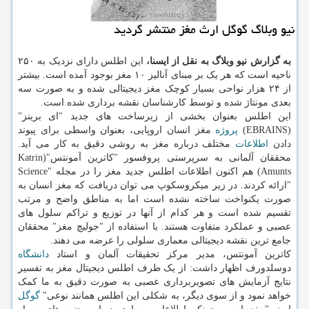
نیو وبلاگ گوگل ارث مغز منتشر گردید
به گزارش نیو وبلاگ به نقل از ایسنا،
این اطلس دارای نزدیک به ۲۵۰
ناحیه است که هر یک بر مبنای آنالیز ۱۰ مغز بوجود آمده است. بیشتر
از ۲۴ هزار نواحی بسیار کوچک مغز دیجیتالی شده و به صورت سه
بعدی مونتاژ شده و توسط کارشناسان نقشه برداری شده است.
این اطلس بعنوان بخشی از زیرساخت های جدید "ای برینز"
(EBRAINS)
پروژه
مغز انسان اروپایی، بعنوان واسطی برای پیوند
دادن
اطلاعات
مختلف درباره مغز به روشی دقیق به کار می آید.
محققان آلمانی به سرپرستی پروفسور "کاترین آمونتس"(Katrin
Amunts) هم اکنون اطلاعات اطلس جدید مغز را در مجله "Science
"ارائه کردند. در زیر میکروسکوپ می توان دریافت که مغز انسان به
صورت یکنواخت ساخته نشده است اما به مناطق واضح و مرتب
تقسیم شده است و هر کدام از آنها در توزیع و تراکم سلول های
عصبی و عملکرد متفاوت هستند. با استفاده از "جولیچ مغز" محققان
جامع ترین نقشه دیجیتالی معماری سلولی را عرضه می دهند.
کاترین آمونتس، مدیر مرکز تحقیقات آلمان و استاد
دانشگاه
دوسلدورف اظهار داشت: از یک طرف اطلس دیجیتال مغز به تفسیر
نتایج آزمایش های تصویربرداری عصبی به صورت دقیق به ما کمک
خواهد نمود و از سوی دیگر، به شکلی این اطلس همانند نوعی"
گوگل