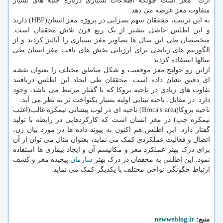
ارث "مغز است چونکه اطلاعات بسیاری درباره جنبه های بسیار
متفاوت مغز عرضه می دهد.
به این ترتیب، محققان سهم بسزایی در پروژه مغز انسان(HBP) دارند
و این اطلس حاصل بیشتر از یک ربع قرن تلاش محققان است.
متخصصان طی این سال ها تصاویر مغز بسیاری را آنالیز کردند و از
الگوریتم های ریاضی برای ارزیابی بخش های بافت مغز انسان طی
سالها استفاده کردند.
ازاین رو جولیچ مغز موقعیت و شکل مناطق مختلف را بعنوان نقشه
ای دقیق نشان داده است. محققان طی ایجاد این اطلس دریافتند
تفاوت های زیادی در ناحیه بروکا که با گفتار مرتبط می باشد، وجود
دارد. در مقابل، ناحیه بینایی اولیه بسیار یکنواخت تر به نظر می آید.
ناحیه بروکا(Broca's area‎) ناحیه ای در لوب پیشانی نیمکره غالب(اغلب
نیمکره چپ) در مغز انسان است که کارکردهایی در رابطه با تولید
گفتار دارد. این اطلس هم اکنون به پیوند داده ها در مورد بیان ژن،
اتصال و فعالیت عملکردی کمک می نماید، بعنوان مثال می توان از آن
برای درک بهتر عملکرد مغز و مکانیسم آن و ایجاد بیماری ها استفاده
نمود. این اطلس به محققان در درک بهتر
سازمان
پیچیده مغز و کشف
ارتباط چگونگی نواحی مختلف با یکدیگر کمک می نماید.
منبع:
newweblog.ir