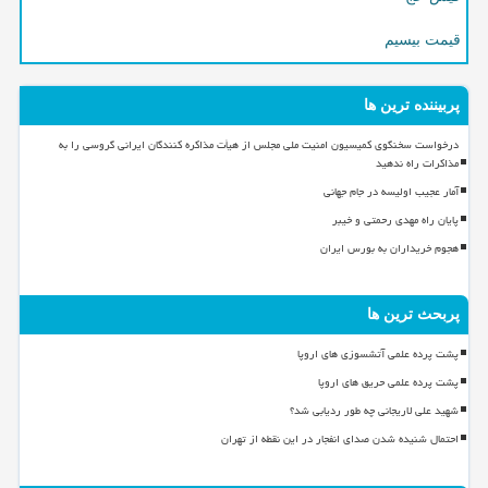
قیمت بیسیم
پربیننده ترین ها
درخواست سخنگوی کمیسیون امنیت ملی مجلس از هیأت مذاکره کنندگان ایرانی گروسی را به
مذاکرات راه ندهید
آمار عجیب اولیسه در جام جهانی
پایان راه مهدی رحمتی و خیبر
هجوم خریداران به بورس ایران
پربحث ترین ها
پشت پرده علمی آتشسوزی های اروپا
پشت پرده علمی حریق های اروپا
شهید علی لاریجانی چه طور ردیابی شد؟
احتمال شنیده شدن صدای انفجار در این نقطه از تهران