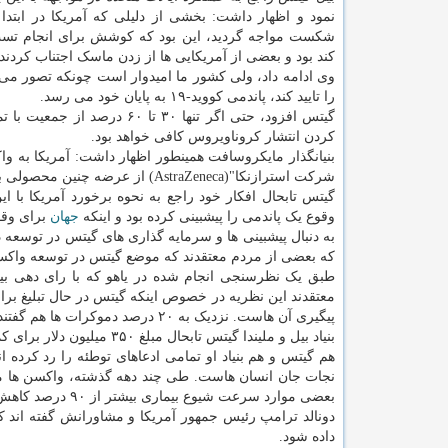
نمود و اظهار داشت: بخشی از دلیلی که آمریکا در ابتدا در
شکست مواجه گردید، این بود که کوشش برای انجام تست
کند بود و بعضی از آمریکایی ها از زدن ماسک اجتناب کردند.
وی ادامه داد، ولی کشور ما امیدوار است چونکه تصور می کند که تا سال ۰۲۱
را تایید کند، پاندمی کووید-۱۹ به پایان خود می رسد.
گیتس افزود، حتی اگر تنها ۰
کردن انتشار کروناویروس کافی خواهد بود.
بنیانگذار مایکروسافت همینطور اظهار داشت: آمریکا به واک
شرکت استرازنکا"(AstraZeneca) از عرضه چنین محصولی به بازار خیلی دور است.
وقوع یک پاندمی را پیشبینی کرده بود و اینکه
جهان
برای وقو
که بعضی از مردم معتقدند که موضع گیتس در توسعه واکسن 
معتقدند این نظریه در خصوص اینکه گیتس در حال تبلیغ ب
پیگیری آن هاست. نزدیک به ۲۰ درصد دموکرات ها هم گفتند که این نظریه را باور دارند.
بنیاد بیل و ملیندا گیتس تابحال مبلغ ۳۵۰ میلیون دلار برای کمک به تحقیقات کروناویروس مختص کرده است.
هم گیتس و هم بنیاد او تمامی ادعاهای توطئه را رد کرده ان
نجات جان انسان هاست. طی چند دهه گذشته، واکسن ها مسئو
بعضی موارد سرعت شیوع بیماری بیشتر از ۹۰ درصد کاهش یافته است.
داده شود.