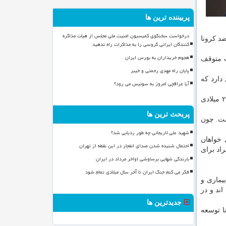
پربیننده ترین ها
درخواست سخنگوی کمیسیون امنیت ملی مجلس از هیأت مذاکره
د کرونا
کنندگان ایرانی گروسی را به مذاکرات راه ندهید
هجوم خریداران به بورس ایران
هایت متوقف
پایان راه مهدی رحمتی و خیبر
دارد که
آیا عراقچی امروز به سوئیس می رود؟
گیتس تابحال افکار خود راجع به نحوه برخورد آمریکا با این پاندمی را چندین بار بازگو کرده است. این میلیاردر آمریکایی در سال ۲۰۱۵ میلادی
پربحث ترین ها
 میان آمده است. چون
شهید علی لاریجانی چه طور ردیابی شد؟
ریکا انجام شد، ۴۴ درصد از جمهوری خواهان
احتمال شنیده شدن صدای انفجار در این نقطه از تهران
اد برای
بارندگی شهابی برساوشی اواخر مرداد در ایران
فکر می کنم جنگ ایران تا آخر سال میلادی تمام شود
بیماری و
ند و در
جدیدترین ها
یا در سال ۲۰۲۱ میلادی واکسن کرونا توسعه