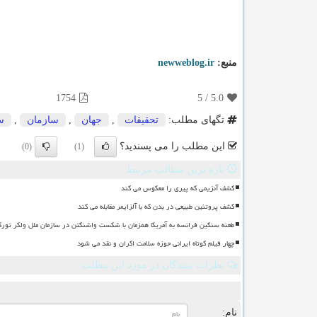
منبع:
newweblog.ir
1754
5
/
5.0
تگهای مطلب:
تحقیقات
,
جهان
,
سازمان
,
س
این مطلب را می پسندید؟
(0)
(1)
تازه ترین مطالب مرتبط
کشف آنزیمی که پیری را معکوس می کند
کشف پروتئین طبیعی در بدن که با آلزایمر مقابله می کند
طعنه سنگین فرانسه به آمریکا همزمان با شکست واشنگتن در سازمان ملل ولکر تورک
چهار فیلم کوتاه ایرانی حوزه سلامت اکران و نقد می شود
نظرات بینندگان در مورد این مطلب
ن
نام: