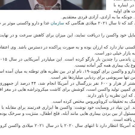
 اینباره با
 های اولیه
 چونکه ما به آزادی، آزادی فردی معتقدیم.
۲ میلادی هنگامی که
سازمان
غذا و دارو واکسنی موثر بر ض
۳ تا ۶۰ درصد از جمعیت با تمایل خود واکسن را دریافت نمایند، این میزان برای کاهش سرعت و در ن
سنی نیاز دارد که ارزان بوده و به صورت پراکنده در دسترس باشد. وی اعتقاد 
ع یک بیماری همه گیر آماده نیست.
به دنبال پیشبینی ها و سرمایه گذاری های گیتس در توسعه دارو و واکسن برای کووید-۱۹، نام او در بین نظریه های توطئه به
تنها سرپوشی برای ردیابی میلیاردها نفر است.
طبق یک نظرسنجی انجام شده در یاهو که با رای دهی بیشتر از هزار و ۶۰۰ نفر بزرگسال در آم
رای کمپین تولید واکسن است، کوشش برای کاشت میکروتراشه هایی در مغز افر
د. این بنیاد در وبسایت خود نوشت: واکسن ها ابزاری قدرتمند برای مقابله با 
ل از بین بردن بیماری هایی مانند آبله، فلج اطفال، مننژیت و سرخک بوده ا
دونالد ترامپ رئیس جمهور آمریکا و مشاورانش گفته اند که آمریکا انتظار دارد تا انتهای سال ۲۰۲۰ 