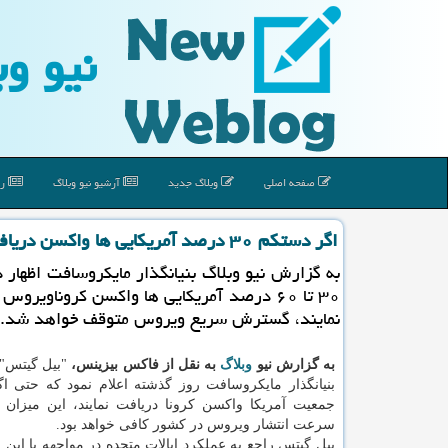
نیو وب
صفحه اصلی
وبلاگ جدید
آرشیو نیو وبلاگ
رپ
اگر دستكم ۳۰ درصد آمریكایی ها واكسن دریافت نمایند گسترش كرونا متوقف می شود
به گزارش نیو وبلاگ بنیانگذار مایكروسافت اظهار 
۳۰ تا ۶۰ درصد آمریكایی ها واكسن كروناویروس
نمایند، گسترش سریع ویروس متوقف خواهد شد.
به گزارش نیو
وبلاگ
به نقل از فاکس بیزینس،
بنیانگذار مایکروسافت روز گذشته اعلام نمود که حتی اگر
جمعیت آمریکا واکسن کرونا دریافت نمایند، این میزان
سرعت انتشار ویروس در کشور کافی خواهد بود.
بیل گیتس راجع به عملکرد ایالات متحده در مواجهه با این پا