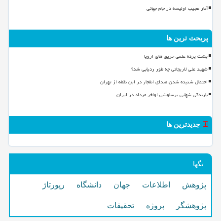
آمار عجیب اولیسه در جام جهانی
پربحث ترین ها
پشت پرده علمی حریق های اروپا
شهید علی لاریجانی چه طور ردیابی شد؟
احتمال شنیده شدن صدای انفجار در این نقطه از تهران
بارندگی شهابی برساوشی اواخر مرداد در ایران
جدیدترین ها
تگها
پژوهش
اطلاعات
جهان
دانشگاه
رپورتاژ
پژوهشگر
پروژه
تحقیقات