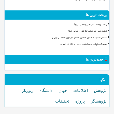
پربحث ترین ها
پشت پرده علمی حریق های اروپا
شهید علی لاریجانی چه طور ردیابی شد؟
احتمال شنیده شدن صدای انفجار در این نقطه از تهران
بارندگی شهابی برساوشی اواخر مرداد در ایران
جدیدترین ها
تگها
پژوهش
اطلاعات
جهان
دانشگاه
رپورتاژ
پژوهشگر
پروژه
تحقیقات