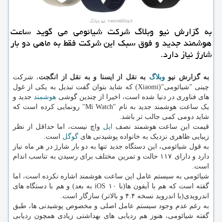
به گزارش نیو وبلاگ شركت شیائومی می گوید ساعت
هوشمند جدید و فوق سبك این شركت فقط به ماهی دو بار
شارژ نیاز دارد.
به گزارش نیو
وبلاگ
به نقل از ایسنا و به نقل از انگجت
، شرکت
چینی "شیائومی"(Xiaomi) که شاید بتوان گفت تبدیل به یکی از غول
های فناوری در دنیا شده است، اخیرا از چندین گوشی
هوشمند
جدید و
یک ساعت هوشمند جدید به نام "Mi Watch" رونمایی کرده است که
شاید دومی کمی جالب تر باشد.
قیمت این ساعت هوشمند نصف
اپل
واچ نیست، اما حداقل از نظر
زیبایی ظاهری نزدیک به خانواده پوشیدنی های
گوگل
است.
به قول شیائومی، این دستگاه جدید تنها به دو بار شارژ در هر ماه نیاز
دارد و دارای ۱۱۷ حالت و تمرین مختلف برای رسیدن به تناسب اندام
است.
شیائومی به سیستم عامل این ساعت هوشمند اشاره نکرده است، اما
گفته است که هم با آیفون ها(با iOS ۱۰ به بعد) و هم با دستگاه های
اندرویدی(با اندروید نسخه ۴.۴ و بالاتر) سازگار است.
به رغم عدم وجود سیستم عامل اصلی و مخصوص پوشیدنی ها، طبق
گفته شیائومی، هنوز هم ردیابی های بهداشتی زیادی همچون ردیابی