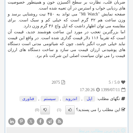
ضربان قلب، نظارت بر سطح اکسیژن خون و همینطور خصوصیت
های ردیابی خواب و استرس در آن تعبیه شده است.
صفحه نمایش "Mi Watch" می تواند به ۴۵۰ نیت روشنایی برسد و
وزن ساعت هم ۳۲ گرم است که خیلی کم و سبک است. برای
مقایسه می توان اظهار داشت که اپل واچ ۳۶ گرم وزن دارد.
اما بزرگترین تعجب در مورد این ساعت هوشمند جدید، قیمت آن
است که تقریباً ۱۱۶ دلار قیمت گذاری شده است. در واقع این قیمت
نباید خیلی حیرت انگیز باشد، چون که شیائومی مدتی است دستگاه
های پوشیدنی ارزان قیمت می سازد و ساخت دستگاه های ارزان
قیمت را می توان سیاست اصلی این شرکت نام برد.
2075
5
/
5.0
1399/07/11
17:20:26
تگهای مطلب:
اپل
,
اندروید
,
سیستم
,
فناوری
این مطلب را می پسندید؟
(0)
(1)
X
تازه ترین مطالب مرتبط