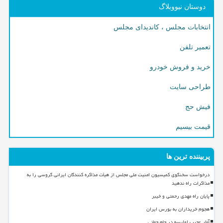
دوستان نیووبلاگ
انتخابات مجلس ، کاندیدای مجلس
تعمیر تلفن
خرید و فروش خودرو
طراحی سایت
فیش حج
قیمت بیسیم
پربیننده ترین ها
درخواست سخنگوی کمیسیون امنیت ملی مجلس از هیأت مذاکره کنندگان ایرانی گروسی را به
مذاکرات راه ندهید
پایان راه مهدی رحمتی و خیبر
هجوم خریداران به بورس ایران
آمار عجیب اولیسه در جام جهانی