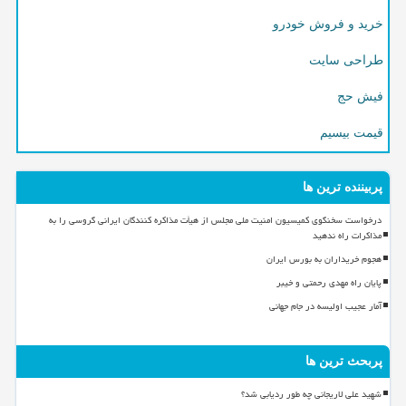
خرید و فروش خودرو
طراحی سایت
فیش حج
قیمت بیسیم
پربیننده ترین ها
درخواست سخنگوی کمیسیون امنیت ملی مجلس از هیأت مذاکره کنندگان ایرانی گروسی را به
مذاکرات راه ندهید
هجوم خریداران به بورس ایران
پایان راه مهدی رحمتی و خیبر
آمار عجیب اولیسه در جام جهانی
پربحث ترین ها
شهید علی لاریجانی چه طور ردیابی شد؟