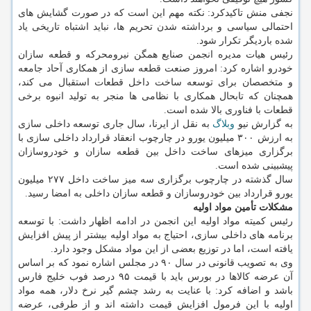
نجفی منش تاکیدکرد: نکته مهم این است که در صورت گشایش های
احتمالی سیاسی و برداشته شدن تحریم ها، نباید اشتباه تاریخی یاد
شده باردیگر تکرار شود.
رئیس هیات مدیره انجمن صنایع همگن نیرومحرکه و قطعه سازان
خودرو اشاره کرد: امروز صنعت قطعه سازی از همکاری آحاد جامعه
و متخصصان برای توسعه ساخت داخل قطعات استقبال می کند،
همچنان که تابحال همکاری با نظامی ها منجر به تولید انبوه برخی
قطعات با فناوری بالا شده است.
به گزارش نیو
وبلاگ
به نقل از ایرنا، سال جاری توسعه داخلی سازی
به ارزش ۳۰۰ میلیون یورو در چارچوب انعقاد قرارداد داخلی سازی با
برگزاری میزهای ساخت داخل بین قطعه سازان و خودروسازان
پیشبینی شده است.
سال گذشته در چارچوب برگزاری سه میز ساخت داخل ۲۷۷ میلیون
یورو قرارداد بین خودروسازان و قطعه سازان داخلی به امضا رسید.
مشکلات تأمین مواد اولیه
رئیس کمیته مواد اولیه این انجمن در ادامه اظهار داشت: با توسعه
برنامه های داخلی سازی، احتیاج به مواد اولیه بیشتر از پیش افزایش
یافته است، اما در توزیع بعضی از این مواد مشکل وجود دارد.
وی به تصویب قانونی در سال ۹۰ در مجلس اشاره نمود که بر اساس
آن عرضه کالاها در بورس باید با قیمت ۹۵ درصد فوب خلیج فارس
باشد و اضافه کرد: با عنایت به رشد چشم گیر نرخ دلار، همه مواد
اولیه با این فرمول افزایش قیمت داشته اند و از طرفی، عرضه