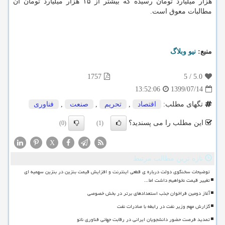
هزار میلیارد تومان رسیده که بیشتر از ۱۵ هزار میلیارد تومان آن
مطالبات معوق است.
منبع:
نیو وبلاگ
1757
5
/
5.0
1399/07/14
13:52:06
تگهای مطلب:
اقتصاد
,
تحریم
,
صنعت
,
فناوری
این مطلب را می پسندید؟
(0)
(1)
X
تازه ترین مطالب مرتبط
توضیحات سخنگوی دولت درباره ی قطعی اینترنت و افزایش قیمت بنزین در بنزین سهمیه ای
تغییر قیمت نخواهیم داشت اما...
آغاز دومین فراخوان جذب استعدادهای برتر در بخش خصوصی
گزارش مهم وزیر نفت در رابطه با صادرات نفت
تمدید فرصت حضور دانشجویان ایرانی در رقابت جهانی فناوری نانو