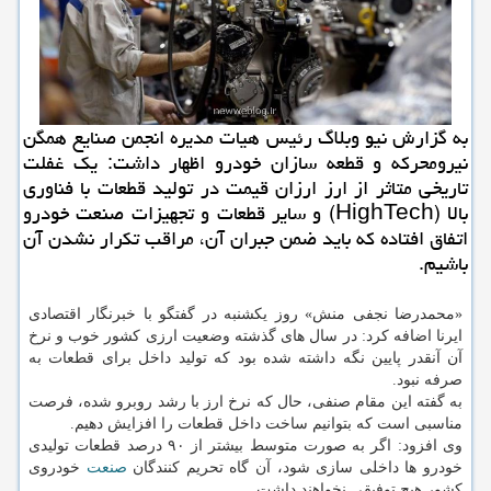
به گزارش نیو وبلاگ رئیس هیات مدیره انجمن صنایع همگن
نیرومحركه و قطعه سازان خودرو اظهار داشت: یك غفلت
تاریخی متاثر از ارز ارزان قیمت در تولید قطعات با فناوری
بالا (HighTech) و سایر قطعات و تجهیزات صنعت خودرو
اتفاق افتاده كه باید ضمن جبران آن، مراقب تكرار نشدن آن
باشیم.
«محمدرضا نجفی منش» روز یکشنبه در گفتگو با خبرنگار اقتصادی
ایرنا اضافه کرد: در سال های گذشته وضعیت ارزی کشور خوب و نرخ
آن آنقدر پایین نگه داشته شده بود که تولید داخل برای قطعات به
صرفه نبود.
به گفته این مقام صنفی، حال که نرخ ارز با رشد روبرو شده، فرصت
مناسبی است که بتوانیم ساخت داخل قطعات را افزایش دهیم.
وی افزود: اگر به صورت متوسط بیشتر از ۹۰ درصد قطعات تولیدی
خودرو ها داخلی سازی شود، آن گاه تحریم کنندگان
صنعت
خودروی
کشور هیچ توفیقی نخواهند داشت.