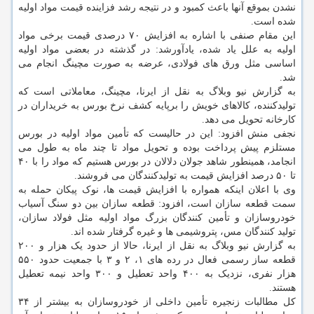
نشدن بموقع آنها باعث کمبود و در نتیجه رشد فزاینده قیمت مواد اولیه
شده است.
این مقام صنفی با اشاره به افزایش ۷۰ درصدی قیمت برخی مواد
اولیه به علل یاد شده، یادآورشد: در گذشته در بعضی مواد اولیه
اساسی مثل ورق های فولادی، عرضه به صورت مچینگ انجام می
شد.
به گزارش نیو وبلاگ به نقل از ایرنا، مچینگ، معاملاتی است که
تولیدکننده، کالاهای خویش را برپایه کشف نرخ بورس به خریداران در
کارخانه تحویل می دهد.
نجفی منش افزود: این در حالیست که تأمین مواد اولیه در بورس
مستلزم پیش پرداخت بوده و تحویل مواد تا چند ماه به طول می
انجامد، همینطور شاهد جولان دلالان در بورس هستیم که مواد را با ۴۰
تا ۵۰ درصد افزایش قیمت به تولیدکنندگان می فروشند.
وی با اعلان اینکه همواره با افزایش قیمت ها، نوک پیکان حمله به
سمت قطعه سازان است، افزود: قطعه سازان بین دو سنگ آسیاب
خودروسازان و تأمین کنندگان بزرگ مواد اولیه مثل فولاد سازان،
تولید کنندگان مس، پتروشیمی ها و غیره گرفتار شده اند.
به گزارش نیو وبلاگ به نقل از ایرنا، حالا از حدود یک هزار و ۲۰۰
قطعه ساز رسمی فعال در رده های ۱، ۲ و ۳ با جمعیت حدود ۵۵۰
هزار نفری، نزدیک به ۴۰۰ واحد تعطیل و ۳۰۰ واحد نیمه تعطیل
هستند.
کل مطالبات زنجیره تأمین داخلی از خودروسازان به بیشتر از ۳۴