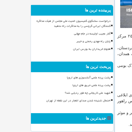
پربیننده ترین ها
درخواست سخنگوی کمیسیون امنیت ملی مجلس از هیأت مذاکره
کنندگان ایرانی گروسی را به مذاکرات راه ندهید
آمار عجیب اولیسه در جام جهانی
۱- از ساعت ۱۲ روز دوشنبه ۱۳۹۹/۰۸/۱۲ خروج خودرو های شخصی با پلاک بومی و ورود خودرو های شخصی با پلاک غیربومی از/به ۲۵ مرکز
پایان راه مهدی رحمتی و خیبر
ردستان،
هجوم خریداران به بورس ایران
 همدان،
لاک بومی
پربحث ترین ها
پشت پرده علمی آتشسوزی های اروپا
پشت پرده علمی حریق های اروپا
شهید علی لاریجانی چه طور ردیابی شد؟
 ابلاغی
احتمال شنیده شدن صدای انفجار در این نقطه از تهران
س راهور
 و موثر
جدیدترین ها