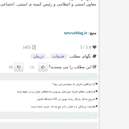
معاون امنیتی و انتظامی و رئیس کمیته ی امنیتی، اجتماعی 
منبع:
newweblog.ir
1455
5
/
5.0
تگهای مطلب:
خدمات
,
درمان
این مطلب را می پسندید؟
(0)
(1)
تازه ترین مطالب مرتبط
آیا عراقچی امروز به سوئیس می رود؟
فراخوان اعطای جایزه ابوریحان بیرونی به محققان جوان برتر علوم پایه
شروع به کار مراکز رشد نوین در 20 دانشگاه کشور
معاینات پزشکی ۸۰ هزار زائر حج ۱۴۰۵ تایید شده است
نظرات بینندگان در مورد این مطلب
ن