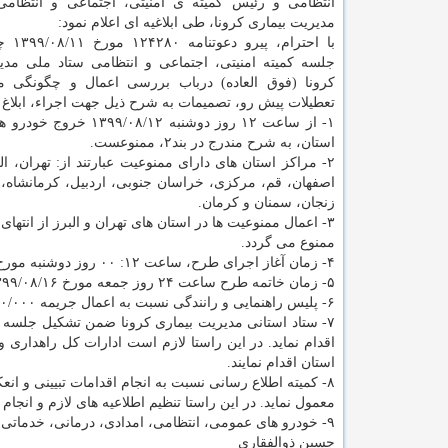
انتظامی و رئیس کمیته ی امنیتی، اجتماعی و انتظام
مدیریت بیماری کرونا، طی ابلاغیه ای اعلام نمود:
با احترام،
جلسه کمیته امنیتی، اجتماعی و انتظامی ستاد ملی مدی
کرونا (فوق العاده) درباب بررسی اعمال و چگونگی م
تعطیلات پیش رو، تصمیمات به شرح ذیل جهت اجراء، ابلاغ
استان، به شرح مندرج در بند۲، ممنوعست.
۲- مراکز استان های دارای ممنوعیت عبارتند از: تهران،
اصفهان، قم، مرکزی، خراسان جنوبی، اردبیل، کرمانشاه، ب
زنجان، سمنان و کرمان.
۳- اعمال ممنوعیت ها در استان های تهران و البرز از انته
ممنوع می گردد.
۴- زمان آغاز اجرای طرح، ساعت ۱۲: ۰۰ روز دوشنبه مورخ ۱۳۹۹/۰۸/۱۲ می باشد.
۵- زمان خاتمه طرح ساعت ۲۴ روز جمعه مورخ ۱۳۹۹/۰۸/۱۶ می باشد.
۶- پلیس راهنمایی و رانندگی نسبت به اعمال جریمه ۵۰۰/۰۰۰ تومانی برای متخلفان برمبنای کد تعریف شده قبلی، اقدام می نماید.
۷- ستاد استانی مدیریت بیماری کرونا ضمن تشکیل جلسه 
اقدام نماید. در این راستا لازم است ادارات کل راهداری 
استان اقدام نمایند.
۸- کمیته اطلاع رسانی نسبت به انجام اقدامات تبیینی و
معمول نماید. در این راستا تنظیم اطلاعیه های لازم و انج
۹- خودرو های عمومی، انتظامی، امدادی، درمانی، خدماتی، حمل کالاها و مواد اساسی مشمول اعمال ممنوعیت های تعیین شده نمی گردند.
حسین ذوالفقاری