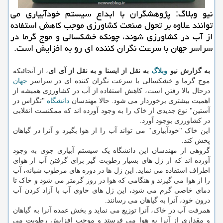
نیو وبلاگ: پژوهشگران با ابداع سیستم خودآبیاری می
توانند علاوه بر تحول صنعت كشاورزی موجب كاهش استفاده
از آب در كشاورزی شوند، چونكه خشكسالی و موج گرما در
سراسر جهان با سرعت نگران كننده ای رو به افزایش است.
به گزارش نیو
وبلاگ
به نقل از ایسنا و به نقل از آی ای
، از آنجائیکه
موج گرما و خشکسالی با سرعت نگران کننده ای در سراسر
جهان
درحال بالا رفتن است، کاهش استفاده از آب در کشاورزی همیشه از
اهمیت بیشتری برخوردار می شود. حالا مهندسان
دانشگاه
"تگزاس در
آستین" نوع جدیدی از خاک را به وجود آورده اند که ممکنست انقلابی
در کشاورزی بوجود آورد.
این خاک "خودآبیاری" می تواند آب را از هوا بگیرد و آنرا در گیاهان
پخش کند.
گروهی از مهندسان این دانشگاه یک سیستم آبیاری جوی به وجود
آورده اند که از ژل های بسیار رطوبت گیر برای گرفتن آب از هوای
اطراف استفاده می نماید. این ژل ها در دوره های مرطوب شبانه، آب
را از هوا می گیرند و هنگامی که هوا در روز گرمتر می شود و خاک تا
دمای خاصی گرم می شود، این ژل های حاوی آب با آزاد کردن آب
درون خود، آنرا به گیاهان می رسانند.
همرفت آب در خاک، آنرا توزیع می نماید و بخش عمده آنرا به گیاهان
و مقداری از آنرا به هوا می فرستد و موجب افزایش رطوبت می