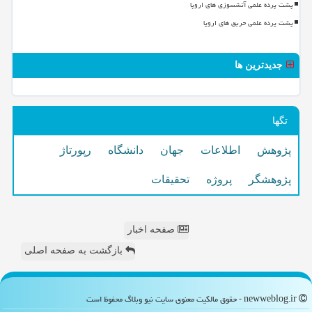
پشت پرده علمی آتشسوزی های اروپا
پشت پرده علمی حریق های اروپا
جدیدترین ها
تگها
پژوهش
اطلاعات
جهان
دانشگاه
رپورتاژ
پژوهشگر
پروژه
تحقیقات
صفحه اخبار
بازگشت به صفحه اصلی
newweblog.ir - حقوق مالکیت معنوی سایت نیو وبلاگ محفوظ است