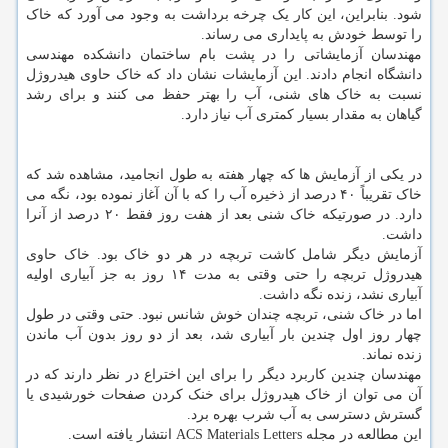
شود. بنابراین، این کار یک چرخه برداشت به وجود می آورد که خاک
را توسط خودش به پایداری می رساند.
مهندسان آزمایشاتی را در پشت بام ساختمان دانشکده مهندسی
دانشگاه انجام دادند. این آزمایشات نشان داد که خاک حاوی هیدروژل
نسبت به خاک های شنی، آب را بهتر حفظ می کنند و برای رشد
گیاهان به مقدار بسیار کمتری آب نیاز دارد.
در یکی از آزمایش ها که چهار هفته به طول انجامید، مشاهده شد که
خاک تقریباً ۴۰ درصد از ذخیره آب را که با آن آغاز نموده بود، نگه می
دارد. در صورتیکه خاک شنی بعد از هفت روز فقط ۲۰ درصد از آنرا
داشت.
آزمایش دیگر شامل کاشت تربچه در هر دو خاک بود. خاک حاوی
هیدروژل تربچه را حتی وقتی به مدت ۱۴ روز به جز آبیاری اولیه
آبیاری نشد، زنده نگه داشت.
اما در خاک شنی، تربچه چندان خوش شانس نبود. حتی وقتی در طول
چهار روز اول چندین بار آبیاری شد، بعد از دو روز بدون آب ماندن
زنده نماند.
مهندسان چندین کاربرد دیگر را برای این اختراع در نظر دارند که در
آن می توان از خاک هیدروژل برای خنک کردن صفحات خورشیدی یا
گسترش دسترسی به آب شرب بهره برد.
این مطالعه در مجله ACS Materials Letters انتشار یافته است.