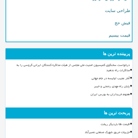
طراحی سایت
فیش حج
قیمت بیسیم
پربیننده ترین ها
درخواست سخنگوی کمیسیون امنیت ملی مجلس از هیأت مذاکره کنندگان ایرانی گروسی را به
مذاکرات راه ندهید
آمار عجیب اولیسه در جام جهانی
پایان راه مهدی رحمتی و خیبر
هجوم خریداران به بورس ایران
پربحث ترین ها
قیمت طلا باردیگر ریخت
جزییات حریق شهرک صنعتی نصیرآباد