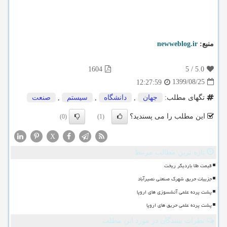
منبع:
newweblog.ir
1604
5
/
5.0
1399/08/25
12:27:59
تگهای مطلب:
جهان
,
دانشگاه
,
سیستم
,
صنعت
این مطلب را می پسندید؟
(0)
(1)
X
تازه ترین مطالب مرتبط
قیمت طلا باردیگر ریخت
جزییات حریق شهرک صنعتی نصیرآباد
پشت پرده علمی آتشسوزی های اروپا
پشت پرده علمی حریق های اروپا
نظرات بینندگان در مورد این مطلب