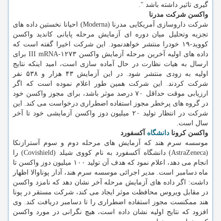
گیری تاثیر داشته باشد ".
واکسن شرکت مدرنا
شرکت داروسازی آمریکایی مدرنا (Moderna) احیانا نخستین داده های
تجزیه وتحلیل میان دوره ای آزمایش مرحله پایانی کاندید واکسن
کووید-۱۹ خودرا منتشر خواهدنمود. این شرکت اخیرا گفته است که
داده های اولیه آخرین مرحله آزمایش واکسن III mRNA-۱۲۷۳ برای
ارسال به هیات نظارت در حال آماده سازی است، امید اینکه نتایج
اولیه به زودی منتشر شود. در این آزمایش ۴۳ هزار و ۵۳۸ نفر
شرکت کردند. این شرکت همین طور اعلام نموده است که اگر
ارزیابی موقت حداقل ۷۰ درصد موثر باشد، برای مجوز واکسن خود
در گروه های پرخطر مجوز استفاده اضطراری درخواست می کند. این
شرکت در انتظار تولید ۲۰ میلیون دوز واکسن آزمایشی خود تا آخر
سال است.
واکسن کرونا
دانشگاه
آکسفورد
موسسه سرم هند که آزمایش های مرحله دوم و سوم آسترازنکا
(AstraZeneca) دانشگاه آکسفورد به نام کووی شیلد (Covishield) را
انجام می دهد، اعلام نمود که هدف آن تولید ۱۰۰ میلیون دوز واکسن تا
ماه دسامبر است. مدیر اجرائی موسسه سرم هند، آدار پوناوالا اظهار
داشت: اگر داده های آزمایش مرحله آخر نشان دهد که نامزد واکسن
در مقابل ویروس محافظت موثر ایجاد می کند، شرکت مستقر در پونا
هند ممکنست مجوز استفاده اضطراری را تا دسامبر دریافت کند. وی
افزود که نتایج اولیه نشان داده است، هیچ نگرانی در مورد واکسن