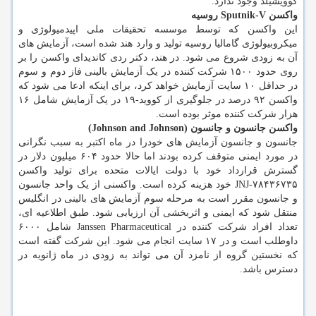
کوویشیلد وجود ندارد.
واکسن Sputnik-V روسیه
این واکسن که توسط موسسه تحقیقات ملی اپیدمیولوژی و
میکروبیولوژی گامالیا روسیه تولید و وارد هند شده است، آزمایش های
آن به زودی شروع می شود. در هند، دکتر ردی کاندیدای واکسن را بر
روی حدود ۱۵۰۰ شرکت کننده در یک آزمایش بالینی فاز دوم و سوم
در حداقل ۱۰ سایت آزمایش خواهد کرد، برای اینکه ادعا می شود که
واکسن ۹۲ درصد در جلوگیری از کووید-۱۹ در یک آزمایش شامل ۱۶
هزار شرکت کننده موثر بوده است.
واکسن جانسون و جانسون (Johnson and Johnson)
جانسون و جانسون آزمایش های خودرا در ماه اکتبر به سبب نگرانی
در مورد ایمنی متوقف کرده بودند اما حالا حدود ۶۰۴ میلیون دلار در
گسترش قرارداد خود با دولت ایالات متحده برای تولید واکسن
JNJ-۷۸۴۳۶۷۳۵ خود هزینه کرده است. واکسنی از یک واحد جانسون
و جانسون مقرر است به مرحله سوم آزمایش های بالینی در انگلیس
منتقل شود که ایمنی و اثربخشی آن ارزیابی شود. طبق اطلاعیه ای،
تعداد افراد شرکت کننده در Janssen Pharmaceutical شامل ۶۰۰۰
داوطلب است و در ۱۷ سایت انجام می شود. این شرکت گفته است
که نخستین گروه از نامزد آن می تواند به زودی در ماه ژانویه در
دسترس باشد.