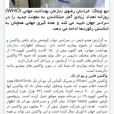
نیو وبلاگ: خراسان رضوی سازمان بهداشت جهانی (WHO)
روزانه تعداد زیادی آمار مبتلاشدن به عفونت جدید را در
سراسر جهان تایید می كند و همه گیری جهانی همچنان به
شكستن ركوردها ادامه می دهد.
به گزارش هندو تایمز، در سراسر
جهان
کوشش برای یافتن واکسن و
جلوگیری از شیوع بیماری ادامه دارد. برمبنای اظهارات
سازمان
بهداشت جهانی، هم اکنون بیش از ۱۵۰ کاندید واکسن کووید-۱۹ از
شرکت های مختلف دارویی در حال تولید هستند که حدود ۴۴ واکسن
در آزمایش های بالینی و ۱۱ آزمایش در مراحل آخر قرار دارند.
در اینجا تمام مواردی که شما باید در مورد واکسن های پیشرو بدانید
ذکرشده است.
واکسن فایزر و بیو ان تک
واکسن فایزر (Pfizer) و شریک آلمانی آن بیو ان تک (BioNTech) هفته
گذشته اعلام نمودند که تجزیه وتحلیل اولیه نشان داد که واکسن آنها
در بیش از ۹۰ درصد افراد شرکت کننده (۴۳ هزار نفر) آزمایش
واکسن کووید-۱۹ در مرحله سوم موفق عمل کرده است. پروفسور
اوغور شاهین (Ugur Sahin)، بنیان گذار و مدیرعامل بیو ان تک اظهار
داشت: "هدف این شرکت تحویل بیش از ۳۰۰ میلیون دوز واکسن در
سراسر جهان تا آوریل سال آینده است و این واکسن می تواند بر همه