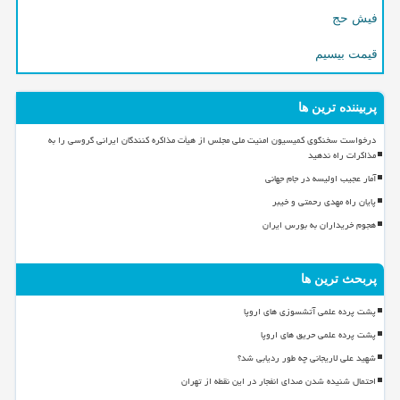
فیش حج
قیمت بیسیم
پربیننده ترین ها
درخواست سخنگوی کمیسیون امنیت ملی مجلس از هیأت مذاکره کنندگان ایرانی گروسی را به
مذاکرات راه ندهید
آمار عجیب اولیسه در جام جهانی
پایان راه مهدی رحمتی و خیبر
هجوم خریداران به بورس ایران
پربحث ترین ها
پشت پرده علمی آتشسوزی های اروپا
پشت پرده علمی حریق های اروپا
شهید علی لاریجانی چه طور ردیابی شد؟
احتمال شنیده شدن صدای انفجار در این نقطه از تهران