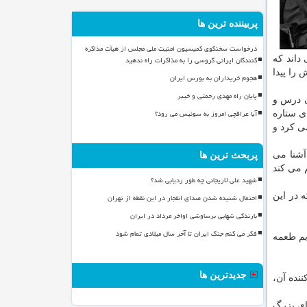
پربیننده ترین ها
درخواست سخنگوی کمیسیون امنیت ملی مجلس از هیأت مذاکره
داند که
کنندگان ایرانی گروسی را به مذاکرات راه ندهید
را پیدا
هجوم خریداران به بورس ایران
پایان راه مهدی رحمتی و خیبر
ن درس و
آیا عراقچی امروز به سوئیس می رود؟
ی ستاره
ی کرد و
آشنا می
پربحث ترین ها
 می کند
شهید علی لاریجانی چه طور ردیابی شد؟
 در این
احتمال شنیده شدن صدای انفجار در این نقطه از تهران
بارندگی شهابی برساوشی اواخر مرداد در ایران
فکر می کنم جنگ ایران تا آخر سال میلادی تمام شود
ایم طعمه
جدیدترین ها
ننده آن،
ای بزرگ