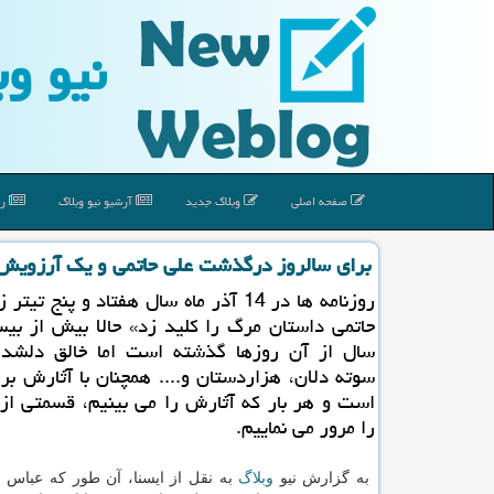
نیو وب
صفحه اصلی
وبلاگ جدید
آرشیو نیو وبلاگ
رپ
برای سالروز درگذشت علی حاتمی و یك آرزویش
روزنامه ها در 14 آذر ماه سال هفتاد و پنج تی
حاتمی داستان مرگ را كلید زد» حالا بیش از بی
سال از آن روزها گذشته است اما خالق دلشدگا
سوته دلان، هزاردستان و.... همچنان با آثارش برا
است و هر بار كه آثارش را می بینیم، قسمتی از 
را مرور می نماییم.
به گزارش نیو
وبلاگ
به نقل از ایسنا، آن طور که عباس به