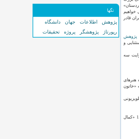
ردستان»
تگها
 خواهیم
ران قادر
پژوهش
اطلاعات
جهان
دانشگاه
رپورتاژ
پژوهشگر
پروژه
تحقیقات
پژوهش
ثنایی و
وایت سه
 هنرهای
 «خاتون
ویزیونی
از آثار سینمایی زنده یاد حاتمی می توان از «طوقی» 1349 «باباشمل» 1350 «قلندر» 1351 «سوته دلان» 1356 «حاجی واشنگتن» 1361 «کمال