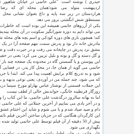
حیدری ) نوشته است: "علی حاتمی در خیابان شاهپور ت
اردیبهشت متولد می شود؛همان محله ای که رضا
هزاردستان در زیر سه پایه و داغ بعنوان نشانی محل
مستنطق شش انگشتی بروز می دهد.
یکی از آرزوهای حاتمی همیشه این بوده است که خاطرات خو
می تواند دایم به دوره شورانگیز سکونت در آن محله بیند
کند؛ همچون بازی های دوره کودکی و اسم بچه های محله شا
مادرش خانه دار بود و پدرش سمت مهم صفحه آرا در یک چا
مشق نزد پدرش در چاپخانه می رفت و در حیرت دقت و ظرا
و گل دسته و گل و بوته و بلیل تزیین می کرد؛ یعنی در حقی
این پیوستن و یا گسستن گاه در محدوده یک صفحه چند بار ل
حاتمی می گوید از همان جا، در محل کار پدر، در فضایی
شود و به تدریج کلام برایش اهمیت پیدا می کند. ابتدا با
که می شود، چند جمله من در آوردی، یعنی نوعی بدیهه و بد
این جملات قسمتی از نوشتار عباس بهارلو مورخ سینما دربا
روزگار قرنطینه خانگی، خواندنش خالی از لطف نیست.
اما به بهانه سالروز درگذشت علی حاتمی، ما این کتاب را ور
و در آخر یادی می نماییم از آخرین جملاتی که علی حاتمی نو
دام و صید صیاد شدم و یا می شوم و شاید این اختتام عش
این کارگردان هنگامی که در جریان ساختن آخرین فیلم ناتمام
بیش از 50 دقیقه از آن فیلم توسط علی حاتمی تولی
نگهداری می شود.
علی حاتمی در جایی اظهار داشته بود: «همیشه در تمام م