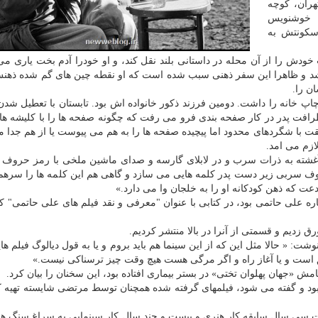
هران، کوچه
 خوشنویس
 سکونتش به
دش را از آن محله در داستانی بلند نقل کند، و او خودرا آدم بخت یاری می 
یشد و ظاهرا این سفر ذهنی سبب شده است که او نقطه چین های گم شده ذهنش 
ن را.
پ خانه را داشت. دومین فرزند ذکور خانواده اش بود. تابستان با تعطیل شد
فت پدر در کار صفحه بندی فرو می رفت که چگونه صفحه ها را با کلیشه ها
قت با شگردهای محدود اما پیچیده صفحه ها را به هم می پیوست یا از هم جدا م
ازم می امد.
 آغشته به ذرات سرب و در لابلای گارسه و صدای ماشین ملخی با رمز حروف 
 حروف سربی زیر دست پدر کلمه هایی می سازد و گاهی هم این کلمه ها را سرهم
عت که ذهن کودکانه او را به خلجان وا می دارد.»
ره علی حاتمی بود، در کتابی با عنوان "معرفی و نقد فیلم های علی حاتمی" که
ق زدیم و قسمتی از آنرا در بالا منتشر کردیم.
شت: « حالا مثل این که از این سینما هم باید بروم و یا به قول دیالوگ فیلم ه
ق است و یا آغاز راه و اگر مرگی هست هیچ وقت چیز ترسناکی نیست.»
ش «جهان پهلوان تختی» در بستر بیماری افتاده بود، این سخنان را بیان کرد.
د شده بود و گفته می شود، فیلمهای گرفته شده همچنان توسط مرتضی شایسته تهیه ک
دت سی سال سابقه کار هنری و بیست و چند سال کار سینمایی به سراغ سنگ ه