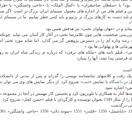
د؟ یا «سلطان صاحبقران» یا «کمال الملک» یا «حاجی واشنگتن» یا «هزا
ن و فیلم های من از اندازه های معمول سینمای ایران بزرگ تر است. اگر می
 باید دست به کارهای بزرگ تر بزنیم و باید کمی خطر نماییم. ما در سینمای ای
»
اید و در «جهان پهلوان تختی» نیز هدفش همین بود.
 بررسی شخصیت هایی چون غلامرضا تختی در آغاز کار آسان می نماید. چونکه
ده وتازه ای را در دسترس پژوهش گر می گذارد. اما شاید مورد تختی است
مانی ها و پهلوانی ها بود.»
ختی»، فیلم نامه های «ملکه های برفی» که درباره ی زندگی شاه ایران به ر
رصتی پیدا نشد، آنها را بسازد.
یک رفت و کلاسهای نمایشنامه نویسی را گذراند و پس از مدتی از دانشکده
ل در
دانشگاه
با نمایش «دیب» شروع کرد. از دیگر نمایش های وی می توان به
» اشاره نمود.
 آغاز به همکاری با تلویزیون کرد و نخستین کار مهمش در آنجا در مجموعه تل