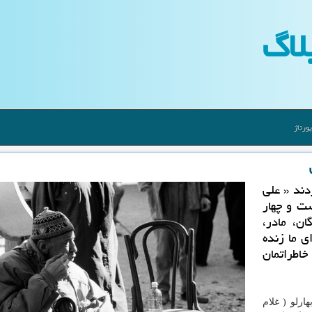
لاگ
ورتاژ
تر زدند « علی
ست و چهار
ن، مادر،
ی ما زنده
خاطراتمان
ارلو ( غلام