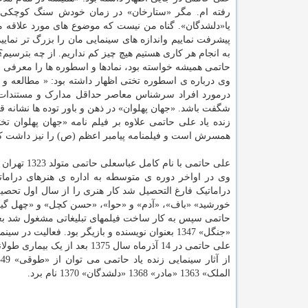
رفته ام. مگر «ستارخان» در زمان خودش سنگ کوچکی بو
یا«دلشدگان». گناه من نیست که موضوع های مورد علاقه م
پیشرفت نماییم واندازه های سینمایی مان را بزرگ تر نماییم
به انجام هر کاری هستیم هیچ چیز کم نداریم. از چه بترسیم؟
حاتمی همیشه خواسته بود، نمادها و اسطوره ها را معرفی نم
وی درباره ی اسطوره تختی اظهار داشته بود: « مطالعه و
درمورد افراد سرشناس معاصر حداقل مدارک و مستندات زن
شگفت باشد. «جهان پهلوان» در ذهن و باور توده ها نشانه قهر
زنده یاد علی حاتمی علاوه بر فیلم نامه «جهان پهلوان ت
همسرش است و فیلمنامه پیامبر اعظم (ص) را نیز داشت که ف
علی حاتمی با نام کامل عباسعلی حاتمی متولد 1323 تهران است.
وی در اواخر دوره ی متوسطه به اداره ی هنرهای درامات
دراماتیک فارغ التحصیل شد کار هنری را از سال اول تحصی
خورشید» «باف»، «آدم» و «حوا»، «حسن کچل» و «چهل گیس
حاتمی سپس به کار ساخت فیلمهای تبلیغاتی مشغول شد بعدها
«جنگل» 1347 بعنوان نویسنده و بازیگر بود. فعالیت در سینما را از سال 1349 بعنوان نویسنده و کارگردان با فیلم «حسن کچل» شروع کرد.
علی حاتمی در 14 آذرماه سال 1375 بعد از یک بیماری طولانی درگذشت.
الملک» 1363 «مادر» 1368 «دلشدگان» 1370 نام برد.