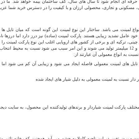
حرفه ای انجام شود تا سال های سال، کف ساختمان بیمه خواهد شد. ما در
ی، مسکونی و تجاری، محصولی ارزان و با کیفیت را در دسترس خرید شما عزیز
واع لمینت می باشد. ساختار این نوع لمینت این گونه است که میان تایل ها د
خود عامل تشدید زیبایی هستند. پارکت لمینت (ساده) نیز درز دارد اما درزها 
ینی، ترکیه ای و برخی از کشور های اروپایی اغلب این نوع پارکت لمینت را ت
کنند. انواع شیاردار پارکت لمینت نیز در ضخامت های 8، 10 و 12 میلیمتر تولید می شوند و این امر سبب می شود نسبت به محیط 
سبت به انواع معمولی آن عبارتند از:
ل های لمینت معمولی فاصله ایجاد می شود و زیبایی آن کم می شود اما
ر نسبت به لمینت معمولی به دلیل شیار های ایجاد شده
 پارکت لمینت شیاردار و برندهای تولیدکننده این محصول، به سایت دیجی
روز تغییر در این ناحیه کاملا به چشم می آید. همچنین کف خانه تاثیر متق