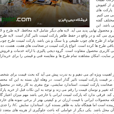
 از کفپوش
 پارکت های
سی می کنیم.
 مختلف گفته
 باشد. این
 محصول نهایی پدید می آید. لایه های دیگر شامل لایه محافظ، لایه طرح و لای
ری می کند و در واقع در حفظ ظاهر پارکت لمینت تاثیر گذار است. لایه طرح، 
ند از طرح های چوب طبیعی و یا سنگ و بتن باشد. پارکت لمینت طرح چوب
از باقی طرح ها کرده است. انواع پارکت لمینت در ضخامت های هفت، هشت، ده و
تی کاربری محصول متفاوت است. گروه دیجی پالیزی با ارائه خدمات و فروش ا
 سایت، امکان مشاهده تمام طرح ها و مقایسه فنی و قیمتی را برای خریدارا
نیز اهمیت ویژه ای می دهیم و به ندرت پیش می­ آید که بحث قیمت برای شخ
 بر قیمت پارکت لمینت تاثیر گذار است. در وهله اول بسته به این که محصو
. ضخامت پارکت لمینت، استاندارد سایشی، نوع مغزی به کار رفته در محصو
که تغییر و نوسان قیمت را رقم می زند و توجه به این نکات قبل از خرید پارک
د. فرقی ندارد که پارکت لمینت ایرانی یا خارجی باشد مهم میزان اعتبار گار
 محصولات ایرانی با قیمت ارزان تر و کیفیتی بهتر از برخی نمونه های خار
بنده است اما هیچگاه نباید به ظاهر بسنده کرد. استاندارد سایش
AC
را جدی ب
ن محل باشد. یکی دیگر از عواملی که باعث جلوگیری از هزینه های متعدد ثا