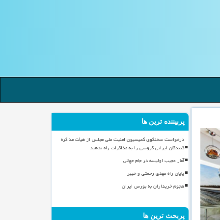
پربیننده ترین ها
درخواست سخنگوی کمیسیون امنیت ملی مجلس از هیأت مذاکره
کنندگان ایرانی گروسی را به مذاکرات راه ندهید
آمار عجیب اولیسه در جام جهانی
پایان راه مهدی رحمتی و خیبر
هجوم خریداران به بورس ایران
پربحث ترین ها