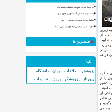
جزییات حریق شهرک صنعتی نصیرآباد
پشت پرده علمی آتشسوزی های اروپا
پشت پرده علمی حریق های اروپا
شهید علی لاریجانی چه طور ردیابی شد؟
ه زیرین
لایه ای
 جذابیت
جدیدترین ها
 دوازده
ینترنتی
ن فراهم
تگها
پژوهش
اطلاعات
جهان
دانشگاه
صی مطرح
ل را از
رپورتاژ
پژوهشگر
پروژه
تحقیقات
ل، کشور
ت لمینت
انتی آن
جی ظاهر
گیرید و
نویه می