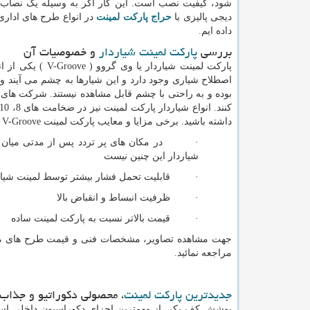
شود، کیفیت نصب است. این کار اگر به وسیله یک نصاب 
دیجی پالیزی با
حراج پارکت لمینت
در انواع طرح های ادار
داده ایم.
بررسی
پارکت لمینت شیاردار
و خصوصیات آن
پارکت لمینت شیاردار یا وی گروو (
V-Groove
) یکی از ان
اصطلاح شیاری وجود دارد و این شیارها به چشم می آیند و 
بوده و به راحتی با چشم قابل مشاهده نیستند. شرکت های چ
داشته باشید. برخی مزایا و معایب پارکت لمینت
V-Groove
ن
· در مکان های پر تردد پس از مدتی میان تای
شیاردار این چنین نیست
· قابلیت تحمل فشار بیشتر توسط لمینت شیار دا
· ظرفیت انبساط و انقباض بالا
· قیمت بالاتر نسبت به پارکت لمینت ساده
جهت مشاهده تصاویر، مشخصات فنی و قیمت طرح های مختلف
مراجعه نمائید.
جدیدترین پارکت لمینت
، محصولی دکوراتیو و جذاب
پوشش کف یکی از مهمترین اجزای دکوراسیون داخلی است و ب