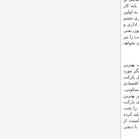
ایه کار
ه اولین
دری چشم
اداری و
یون یعنی
 را نیز
 نخواهد
 بهترین
گر مورد
ل پارکت
نه اقتصادی
مسکونی،
ز بهترین
وی پارکت
 را تحت
ید کرده
مینت از
با دیجی