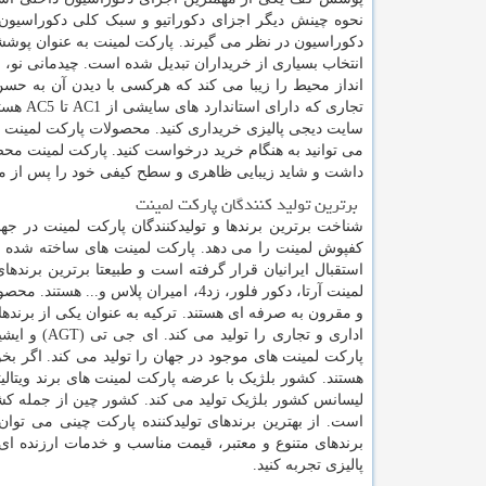
نحوه چینش دیگر اجزای دکوراتیو و سبک کلی دکوراسیون
دکوراسیون در نظر می گیرند. پارکت لمینت به عنوان پوششی 
انتخاب بسیاری از خریداران تبدیل شده است. چیدمانی نو،
انداز محیط را زیبا می کند که هرکسی با دیدن آن به ح
تجاری که دارای استاندارد های سایشی از
AC1
تا
AC5
هستن
سایت دیجی پالیزی خریداری کنید. محصولات پارکت لمینت 
می توانید به هنگام خرید درخواست کنید. پارکت لمینت م
داشت و شاید زیبایی ظاهری و سطح کیفی خود را پس از م
برترین تولید کنندگان پارکت لمینت
شناخت برترین برندها و تولیدکنندگان پارکت لمینت در ج
کفپوش لمینت را می دهد. پارکت لمینت های ساخته شده در
استقبال ایرانیان قرار گرفته است و طبیعتا برترین برندها
لمینت آرتا، دکور فلور، زد4، امیران پل
و مقرون به صرفه ای هستند. ترکیه به عنوان یکی از برند
اداری و تجاری را تولید می کند. ای جی تی (
AGT
) و ایش
پارکت لمینت های موجود در جهان را تولید می کند. اگر بخو
هستند. کشور بلژیک با عرضه پارکت لمینت های برند ویتا
لیسانس کشور بلژیک تولید می کند. کشور چین از جمله کشو
است. از بهترین برندهای تولیدکننده پارکت چینی می توا
برندهای متنوع و معتبر، قیمت مناسب و خدمات ارزنده ای
پالیزی تجربه کنید.