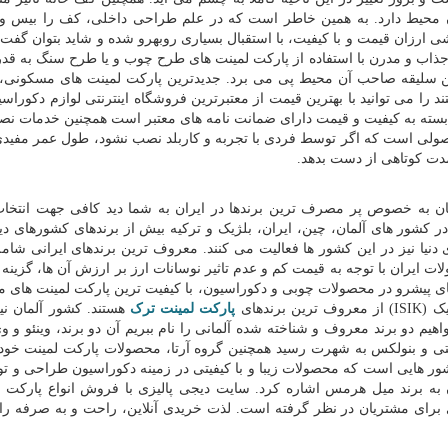
 محیط دارد. به همین خاطر است که در علم طراحی داخلی، کف را بیس و پ
ارزان قیمت و با کیفیت، با استقبال بسیاری روبه­رو شده و شاید بتوان گفت ب
 جذاب و مدرن با استفاده از پارکت لمینت های طرح چوب و یا طرح سنگ به ق
سن سلیقه صاحب آن محیط پی می برد. جدیدترین پارکت لمینت های مسکونی، 
د را می توانید با بهترین قیمت از معتبرترین فروشگاه اینترنتی لوازم دکوراس
بسته به کیفیت و قیمت دارای ضمانت نامه های معتبر است همچنین خدمات نصب
حصولی است که اگر توسط فردی با تجربه و کاربلد نصب نشود، طول عمر مفیدی
دت کوتاهی از دست بدهد.
هان به خصوص پر مصرف ترین برندها در ایران به شما دید
کافی جهت انتخاب
 کشور های آلمان، چین، ایران، بلژیک و ترکیه بیش از برندهای کشورهای دی
ی دنیا نیز در این کشور ها فعالیت می کنند. معروف ترین برندهای ایرانی شام
اس و... هستند. محصولات ایران با توجه به قیمت کم و عدم تاثیر نوسانات ارز بر ارزش آن ها، گزی
های پیشرو در محصولات چوبی و دکوراسیون، با کیفیت ترین پارکت لمینت های 
یک (
ISIK
) از معروف ترین برندهای
پارکت لمینت ترک
هستند. کشور آلمان نی
اهیم دو برند معروف و شناخته شده آلمانی را نام ببریم آن دو برند، وینئو و 
لیتی و بنولکس به شهرت رسید همچنین گروه آرتا، محصولات پارکت لمینت خود
ر هایی است که محصولات زیبا و با کیفیتی در زمینه دکوراسیون طراحی و تول
ن به برند میل هرمس اشاره کرد. سایت دیجی پالیزی با فروش انواع پارکت ل
 برای مشتریان در نظر گرفته است. لذت خریدی آنلاین، راحت و به صرفه را 