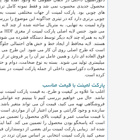
محصول جدیدی محسوب نمی شد و فقط نمونه کامل تری
های چوبی بود. پارکت لمینت از جهات مختلفی نسبت به
چوبی برتری دارد که در تیتری جداگونه این موضوع را برر
واژه لمینت به تنهایی، به متریال ساخته شده از چند لایه
می شود. جنس لایه اصلی پارکت لمینت از مغزی
HDF
می
لایه به همراه چند لایه دیگر توسط دستگاه فشرده می شود و
هستند. لایه محافظ از ایجاد خط و خش های احتمالی جلوگی
است که طرح اصلی روی آن کار می شود. این طرح می توا
فوق العاده ای دارد و همین عامل نیز آن را پر فروش تر 
میلیمتری تولید می شوند. بسته به نوع ضخامت، دوام و ح
محصولات دکوراسیون داخلی از جمله پارکت لمینت در بستر
کرده است.
پارکت لمینت با قیمت مناسب
اغلب ما علاوه بر کیفیت و طرح، به قیمت پارکت لمینت 
نباشد. حال می خواهیم بررسی کنیم تا ببینینم چه عواملی
فروشگاهی تهیه می کنید، قیمت آن می تواند متغیر باشد
سازنده و وجود گارانتی و میزان اعتبار آن از مواردی است 
با قیمت مناسب عمر و کیفیت بالای محصول را تضمین می کن
است که پاسخگو بودن محصول را تضمین می کند. کما اینکه
شده اند. زیبایی پارکت لمینت برای بعضی از دوستداران فری
سعی کنید پارکت لمینت انتخابی بر اساس میزان تردد در آ