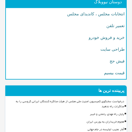
دوستان نیووبلاگ
انتخابات مجلس ، کاندیدای مجلس
تعمیر تلفن
خرید و فروش خودرو
طراحی سایت
فیش حج
قیمت بیسیم
پربیننده ترین ها
درخواست سخنگوی کمیسیون امنیت ملی مجلس از هیأت مذاکره کنندگان ایرانی گروسی را به
مذاکرات راه ندهید
پایان راه مهدی رحمتی و خیبر
هجوم خریداران به بورس ایران
آمار عجیب اولیسه در جام جهانی