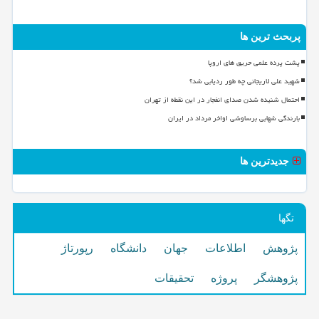
پربحث ترین ها
پشت پرده علمی حریق های اروپا
شهید علی لاریجانی چه طور ردیابی شد؟
احتمال شنیده شدن صدای انفجار در این نقطه از تهران
بارندگی شهابی برساوشی اواخر مرداد در ایران
جدیدترین ها
تگها
پژوهش
اطلاعات
جهان
دانشگاه
رپورتاژ
پژوهشگر
پروژه
تحقیقات