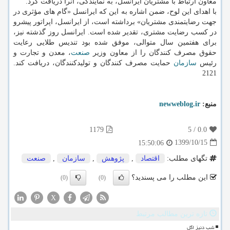
معاون ارتباط با مشتریان ایرانسل، به نمایندگی، آنرا دریافت کرد.
با اهدای این لوح، ضمن اشاره به این که ایرانسل «گام های مؤثری در
جهت رضایتمندی مشتریان» برداشته است، از ایرانسل، اپراتور پیشرو
در کسب رضایت مشتری، تقدیر شده است. ایرانسل روز گذشته نیز،
برای هفتمین سال متوالی، موفق شده بود تندیس طلایی رعایت
حقوق مصرف کنندگان را از معاون وزیر
صنعت
، معدن و تجارت و
رئیس
سازمان
حمایت مصرف کنندگان و تولیدکنندگان، دریافت کند.
2121
منبع:
newweblog.ir
1179
5
/
0.0
1399/10/15
15:50:06
تگهای مطلب:
اقتصاد
,
پژوهش
,
سازمان
,
صنعت
این مطلب را می پسندید؟
(0)
(0)
X
تازه ترین مطالب مرتبط
شب دنیز اگل