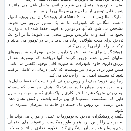
یعنی به تومورها متصل می شوند و آنقدر متصل باقی می مانند تا
شمار قابل توجهی از سلول های سرطانی را از بین ببرند.
"مارک سالتزمن"(Mark Saltzman)، از پژوهشگران این پروژه اظهار
داشت: هنگامی که نانوذرات ما به یک تومور تزریق می شوند،
مشخص می شود که آنها در تومور به خوبی حفظ شده اند. نانوذرات
تجمع می کنند و به ماتریس تومور متصل می شوند؛ بنا بر این یک
تزریق برای مدت طولانی زمان می برد. ذرات در تومور می مانند و
ترکیبات را به آرامی آزاد می کنند.
پژوهشگران برای مقایسه، همان دارو را بدون نانوذرات، به تومورهای
مدلهای کنترل شده تزریق کردند. آنها دریافتند که تومورها بعد از
تزریق داروی حاوی نانوذرات، به صورت قابل توجهی کاهش می یابند.
همین طور برای درمان نیز مهمست که عامل درمانی با عاملی ترکیب
شود که سیستم ایمنی بدن را تحریک می کند.
ژیراردی افزود: هدف این روش درمانی، این نیست که فقط سلول ها
از بین بروند و در همان جا رها شوند؛ بلکه هدف این است که سیستم
ایمنی بدن تحریک شود تا خرابکاری را پاکسازی کند و نسبت به سلول
هایی که ممکنست مستقیما از بین نرفته باشند، واکنش نشان دهد.
بدین ترتیب، این روش یک حمله دو جانبه به سرطان شمرده می
شود.
بگفته پژوهشگران، تزریق به تومورها در خیلی از موارد می تواند نیاز
به جراحی را از بین ببرد. همین طور ممکنست از عفونت های احتمالی
زخم و سایر عوارض آن پیشگیری کند. بعلاوه، تعدادی از افراد مبتلا به