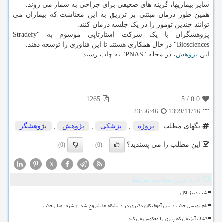
سایر بیماریها، گزینه های ضعیفی برای جراحی به شمار می روند.
همین طور درمان مبتنی بر تزریق به این معناست که بیماران می
توانند چندین تومور را در یک جلسه درمان کنند.
پژوهشگران با یک شرکت استارتاپی موسوم به "Stradefy
Biosciences" در حال همکاری هستند تا این فناوری را توسعه دهند.
این
پژوهش
، در مجله "PNAS" به چاپ رسید.
1265
5
/
0.0
1399/11/16
23:56:46
تگهای مطلب:
پروژه
,
پزشكی
,
پژوهش
,
پژوهشگر
این مطلب را می پسندید؟
(0)
(0)
X
تازه ترین مطالب مرتبط
شب دنیز اگل
نام نویسی جذب دانش آموختگان دکتری در دانشگاه ها شروع شد ۲ شرط اصلی جذب
کشف آنزیمی که پیری را معکوس می کند