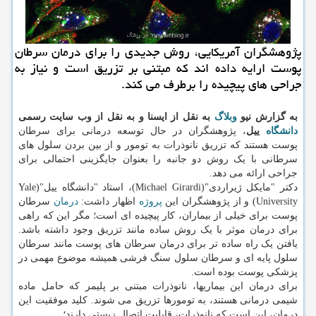
پژوهشگران آمریکایی، روش جدیدی را برای درمان سرطان
پوست ارایه داده اند که مبتنی بر تزریق است و نیاز به
جراحی های پیچیده را برطرف می کند.
به گزارش نیو
وبلاگ
به نقل از ایسنا و به نقل از وب سایت رسمی
دانشگاه
ییل
، پژوهشگران در حال توسعه درمانی برای سرطان
پوست هستند که تزریق نانوذرات به تومور و از بین بردن سلول های
سرطانی با یک روش دو جانبه را بعنوان جایگزینی احتمالی برای
جراحی ارائه می دهد.
دکتر "مایکل ژیراردی"(Michael Girardi)، استاد "دانشگاه ییل"(Yale
University) و از پژوهشگران این
پروژه
اظهار داشت:
درمان
سرطان
پوست برای خیلی از بیماران، کار پیچیده ای است؛ مگر این که راهی
برای درمان موثر با یک روش ساده مانند تزریق وجود داشته باشد.
یافتن یک راه ساده تر برای درمان سرطان های پوست مانند سرطان
سلول پایه ای و سرطان سلول سنگ فرشی همیشه موضوع مهمی در
پزشکی پوست بوده است.
برای درمان این بیماریها، نانوذرات مبتنی بر پلیمر که حامل ماده
شیمی درمانی هستند، به تومورها تزریق می شوند. کلید موفقیت این
درمان، این است که نانوذرات، قابلیت اتصال زیستی دارند؛