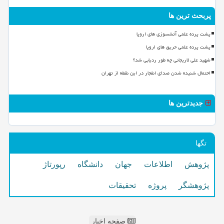
پربحث ترین ها
پشت پرده علمی آتشسوزی های اروپا
پشت پرده علمی حریق های اروپا
شهید علی لاریجانی چه طور ردیابی شد؟
احتمال شنیده شدن صدای انفجار در این نقطه از تهران
جدیدترین ها
تگها
پژوهش
اطلاعات
جهان
دانشگاه
رپورتاژ
پژوهشگر
پروژه
تحقیقات
صفحه اخبار