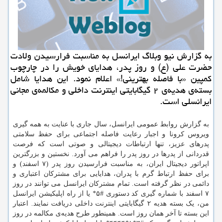
به گزارش نیو وبلاگ ایرانسل به مناسبت فرارسیدن ولادت
حضرت علی (ع) و روز پدر، هدایای خویش را در چارچوب
کمپین «با فاصله بهترینی!» اعلام نمود. این هدایا شامل
بسته‌ی هدیه‌ی ۲ گیگابایتی اینترنت داخلی و مکالمه‌ی مجانی
ایرانسلی است.
به گزارش روابط عمومی ایرانسل، سال جاری با عنایت به همه گیری
ویروس کرونا و اجبار رعایت فاصله اجتماعی برای حفظ سلامتی
پدرهای عزیز، تنها ارتباطات دیجیتالی و صوتی است که فرصت
قدردانی از پدرها در روز پدر را فراهم می آورد. نخستین و بزرگترین
اپراتور دیجیتال ایران، به مناسبت فرارسیدن روز پدر (۷ اسفند) و
برای حفظ ارتباط گرم با پدران، هدایایی برای مشترکان اعتباری و
دائمی در نظر گرفته است. تمام مشترکان ایرانسل می توانند در روز
۷ اسفند با شماره گیری کد دستوری #۵* یا از راه اپلیکیشن ایرانسل
من، یک بسته هدیه ۲ گیگابایتی اینترنت داخلی دریافت نمایند. اعتبار
این بسته تا آخر همان روز است. همینطور طرح هدیه‌ی مکالمه در روز