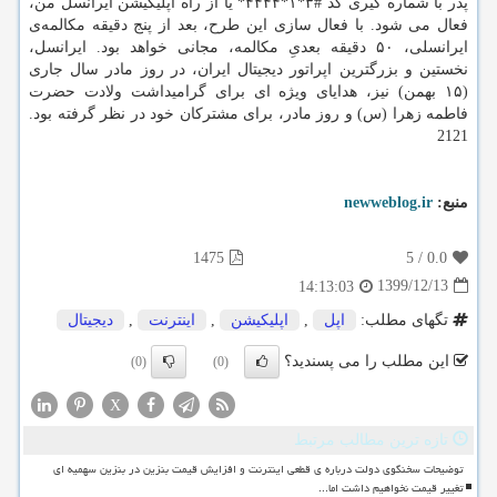
پدر با شماره گیری کد #۳*۱*۴۴۴۴* یا از راه اپلیکیشن ایرانسل من،
فعال می شود. با فعال سازی این طرح، بعد از پنج دقیقه مکالمه‌ی
ایرانسلی، ۵۰ دقیقه بعدیِ مکالمه، مجانی خواهد بود. ایرانسل،
نخستین و بزرگترین اپراتور دیجیتال ایران، در روز مادر سال جاری
(۱۵ بهمن) نیز، هدایای ویژه ای برای گرامیداشت ولادت حضرت
فاطمه زهرا (س) و روز مادر، برای مشترکان خود در نظر گرفته بود.
2121
منبع:
newweblog.ir
1475
5
/
0.0
1399/12/13
14:13:03
تگهای مطلب:
اپل
,
اپلیكیشن
,
اینترنت
,
دیجیتال
این مطلب را می پسندید؟
(0)
(0)
X
تازه ترین مطالب مرتبط
توضیحات سخنگوی دولت درباره ی قطعی اینترنت و افزایش قیمت بنزین در بنزین سهمیه ای
تغییر قیمت نخواهیم داشت اما...