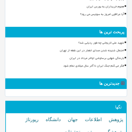
هجوم خریداران به بورس ایران
آیا عراقچی امروز به سوئیس می رود؟
پربحث ترین ها
شهید علی لاریجانی چه طور ردیابی شد؟
احتمال شنیده شدن صدای انفجار در این نقطه از تهران
بارندگی شهابی برساوشی اواخر مرداد در ایران
فکر می کنم جنگ ایران تا آخر سال میلادی تمام شود
جدیدترین ها
تگها
پژوهش
اطلاعات
جهان
دانشگاه
رپورتاژ
پژوهشگر
پروژه
تحقیقات