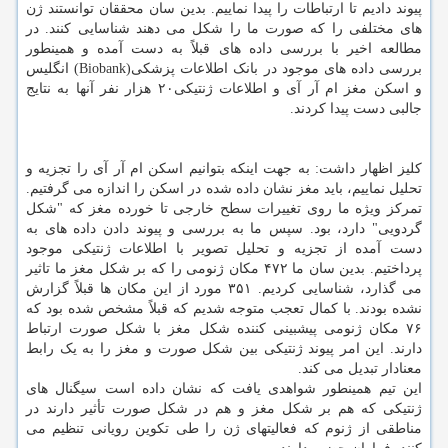
پیوند دادیم تا ارتباطات را پیدا نماییم. بدین سان محققان توانستند ژن
های مختلفی را که صورت ما را شکل می دهند شناسایی کنند. در
مطالعه اخیر با بررسی داده های قبلاً به دست آمده و همینطور
بررسی داده های موجود در بانک اطلاعات پزشکی(Biobank) انگلیس
و اسکن مغز ام آر آی ​​و اطلاعات ژنتیکی۲۰ هزار نفر آنها به نتایج
جالبی دست پیدا کردند.
کلیز اظهار داشت: به جهت اینکه بتوانیم اسکن ام آر آی را تجزیه و
تحلیل نماییم، باید مغز نشان داده شده در اسکن را اندازه می گرفتیم.
تمرکز ویژه ما روی تغییرات سطح خارجی تا خورده مغز که "شکل
گردویی" دارد، بود. سپس ما به بررسی و پیوند دادن داده های به
دست آمده از تجزیه و تحلیل تصویر با اطلاعات ژنتیکی موجود
پرداختیم. بدین سان ما ۴۷۲ مکان ژنومی را که بر شکل مغز ما تاثیر
می گذارد، شناسایی کردیم. ۳۵۱ مورد از این مکان ها قبلاً گزارش
نشده بودند. با کمال تعجب متوجه شدیم که قبلاً مشخص شده بود که
۷۶ مکان ژنومی پیشبینی کننده شکل مغز با شکل صورت ارتباط
دارند. این امر پیوند ژنتیکی بین شکل صورت و مغز را به یک رابط
معنادار تبدیل می کند.
این تیم همینطور شواهدی یافت که نشان داده است سیگنال های
ژنتیکی که هم بر شکل مغز و هم در شکل صورت تأثیر دارند در
مناطقی از ژنوم که فعالیتهای ژن را طی تکوین رویانی تنظیم می