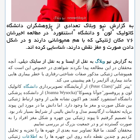
به گزارش نیو وبلاگ تعدادی از پژوهشگران دانشگاه
کاتولیک ˮلونˮ و دانشگاه ˮاستنفوردˮ در مطالعه اخیرشان
۷۶ مکان ژنتیکی که با هم همپوشانی دارند و در شکل
دادن صورت و مغز نقش دارند، شناسایی کرده اند.
به گزارش نیو
وبلاگ
به نقل از ایسنا و به نقل از سایتک دیلی
، آنچه
محققان در این مطالعه پیدا نکردند شواهدی در خصوص این است که
همپوشانی ژنتیکی مذکور صفات شناختی-رفتاری یا خطر بیماری هایی
مانند بیماری آلزایمر را هم پیشبینی می کند.
"پیتر کلیز"(Peter Claes) از آزمایشگاه تصویربرداری
دانشگاه
کاتولیک
لون و پروفسور"جوآنا ویسوکا"(Joanna Wysocka) از دانشکده پزشکی
دانشگاه استنفورد گفتند: هم اکنون نشانه هایی از وجود ارتباط ژنتیکی
بین شکل صورت و مغز ما وجود دارد. اما دانش ما در مورد این پیوند
برپایه تحقیقات ارگانیسم مدل و دانش بالینی از شرایط بسیار نادر بود.
ما تصمیم گرفتیم تا پیوند ژنتیکی بین چهره و شکل مغز افراد را به
صورت گسترده تر و در جمعیت بزرگ تر بررسی نماییم.
محققان گفتند، ما قبلا تصاویر سه بعدی از چهره ها را تجزیه و تحلیل
کردیم و چندین نقطه داده روی این چهره ها را به
اطلاعات
ژنتیکی