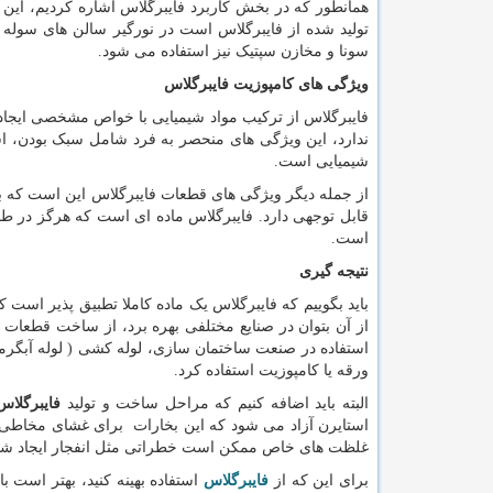
همانطور که در بخش کاربرد فایبرگلاس اشاره کردیم، این 
تولید شده از فایبرگلاس است در نورگیر سالن های سوله د
سونا و مخازن سپتیک نیز استفاده می شود.
ویژگی های کامپوزیت فایبرگلاس
فایبرگلاس از ترکیب مواد شیمیایی با خواص مشخصی ایجاد
ندارد، این ویژگی های منحصر به فرد شامل سبک بودن، استح
شیمیایی است.
از جمله دیگر ویژگی های قطعات فایبرگلاس این است که با
قابل توجهی دارد. فایبرگلاس ماده ای است که هرگز در طبی
است.
نتیجه گیری
باید بگوییم که فایبرگلاس یک ماده کاملا تطبیق پذیر است
از آن بتوان در صنایع مختلفی بهره برد، از ساخت قطعات 
استفاده در صنعت ساختمان سازی، لوله کشی ( لوله آبگرمک
ورقه یا کامپوزیت استفاده کرد.
البته باید اضافه کنیم که مراحل ساخت و تولید
فایبرگلاس
استایرن آزاد می شود که این بخارات برای غشای مخاطی و 
غلظت های خاص ممکن است خطراتی مثل انفجار ایجاد شو
برای این که از
فایبرگلاس
استفاده بهینه کنید، بهتر است ب