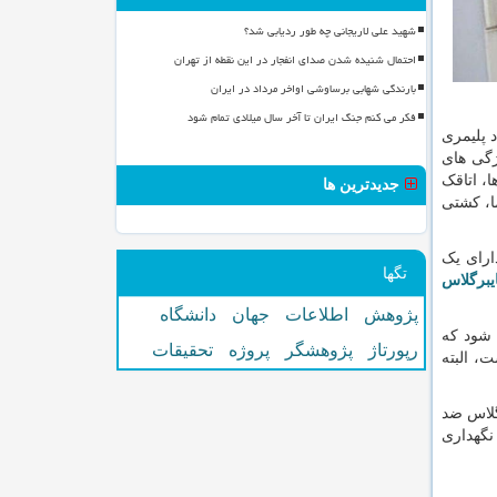
شهید علی لاریجانی چه طور ردیابی شد؟
احتمال شنیده شدن صدای انفجار در این نقطه از تهران
بارندگی شهابی برساوشی اواخر مرداد در ایران
فکر می کنم جنگ ایران تا آخر سال میلادی تمام شود
 پلیمری
ژگی های
، اتاقک
جدیدترین ها
ا، کشتی
ارای یک
تگها
یبرگلاس
پژوهش
اطلاعات
جهان
دانشگاه
 شود که
رپورتاژ
پژوهشگر
پروژه
تحقیقات
، البته
گلاس ضد
نگهداری