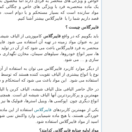
خواص و ویژگی های منحصر به فردی دارند اما محصول ب
یک ماده منحصربه فرد با ویژگی های خاص و چگالی کم
مواد سازنده است که بسیار مستحکم و با دوام است. در
قصد داریم شما را با فایبرگلاس بیشتر آشنا کنیم.
فایبرگلاس چیست ؟
باید بگوییم که در واقع
فایبرگلاس
کامپوزیتی از الیاف شیشه 
نیز به عنوان مواد زمینه در تهیه آن استفاده می شود. ف
منحصر به فرد فایبرگلاس باعث می شود که از آن در تولید 
ها، سپر انواع خودروها، سیلوهای سیمان، مخازن نگهداری م
سازی و … می شود.
از دیگر موارد کاربرد فایبرگلاس می توان به استفاده از 
نوع یا انواع بیشتری از الیاف تقویت کننده هستند که تو
استفاده می شود. این مواد باعث می شود که استحکام و سخ
در حال حاضر الیافی مثل الیاف شیشه، الیاف کربن یا الی
مهمترین و پرکاربردترین آنها الیاف شیشه ای است. همچنی
انواع دیگری چون اپوکسی ها، وینیل استرها، فنولیک ها نیز 
یکی از مهمترین کاربردهای
فایبرگلاس
استفاده از این ماد
خوردگی هستند، با هیچ ماده شیمیایی وارد واکنش نمی ش
اسید از مواد فایبرگلاس استفاده شود.
مواد اولیه صنایع فایبرگلاس کدامند؟