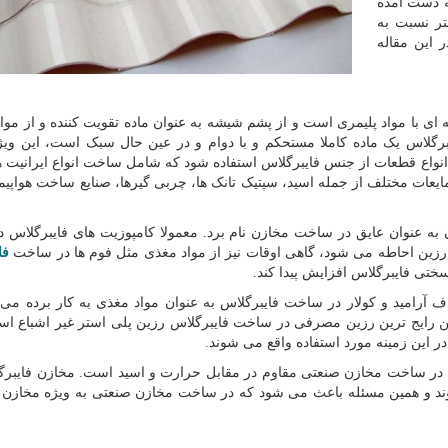
ه دست آمده
تر نسبت به
 این مقاله
ای با مواد پلیمری است و از پشم شیشه به عنوان ماده تقویت کننده و از مواد
ایبرگلاس یک ماده کاملا مستحکم و با دوام و در عین حال سبک است، این وی
انواع قطعات از جنس فایبرگلاس استفاده شود که شامل ساخت انواع ایرانیت ها
ایعات مختلف از جمله اسید، سپتیک تانک ها، چربی گیرها، صنایع ساخت هواپیم
آن به عنوان عایق در ساخت مخازن نام برد. معمولا کامپوزیت های فایبرگلاس د
سط رزین احاطه می شود، گاهی اوقات نیز از مواد مغذی مثل فوم ها در ساخت
فا
تی فایبرگلاس افزایش پیدا کند.
اف آرامید و کولار در ساخت فایبرگلاس به عنوان مواد مغذی به کار برده می
ن رایج ترین رزین مصرفی در ساخت فایبرگلاس رزین پلی استر غیر اشباع است
در این زمینه مورد استفاده واقع می شوند.
ه در ساخت مخازن صنعتی مقاوم در مقابل حرارت و اسید است. مخازن فایبر
وند و همین مسئله باعث می شود که در ساخت مخازن صنعتی به ویژه مخازن 