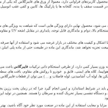
محصول کاربردهای فراوانی دارد، معمولا از ورق های فایبرگلاس که یکی از 
ر قسمت سقف یا بدنه، گلخانه ها یا پارکینگ ها، کابین و کفی عقب اتومبیل،
 می شود، محصول نهایی دارای ویژگی هایی است که شباهت به ویژگی های موا
کام بالا، دوام و ماندگاری قابل توجه، پایداری در مقابل اشعه
UV
و مقاو
 اشکال و کیفیت های مختلف در بازار عرضه می شود و استفاده از آنها صرفه 
عت تجزیه نخواهد شد، ماندگاری این ماده در طبیعت حتی از ماده پلی اتیلن نی
 که وزن بسیار کمی دارد، از طرفی استحکام ذاتی ترکیبات
فایبرگلاس
باعث می 
هواپیما، کلاه های ایمنی، قایق و خودرو تا روکش های مقاوم، بافت های سط
ن ها، لوله آب آشامیدنی، لوله فاضلاب و ... ) می توان از قطعات فایبرگلاس
باید در شرایط استاندارد و ایمن انجام گیرد چرا که در زمان پخت رزین ب
دستگاه تنفسی بسیار تحریک کننده و سرطان زا هستند. همچنین در تولید این 
د.
ا مزایا و معایب استفاده از این ماده در صنعت مورد نظر خود آگاه باشید، بهت