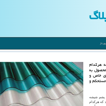
لاگ
ورتاژ
ه هركدام
محصول به
ای خاص و
 مستحكم و
و پشم شیشه
 که هرکدام