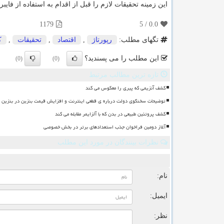
این زمینه تحقیقات لازم را قبل از اقدام به استفاده از فایبر
1179
5
/
0.0
تگهای مطلب:
رپورتاژ
,
اقتصاد
,
تحقیقات
,
ك
این مطلب را می پسندید؟
(0)
(0)
تازه ترین مطالب مرتبط
کشف آنزیمی که پیری را معکوس می کند
توضیحات سخنگوی دولت درباره ی قطعی اینترنت و افزایش قیمت بنزین در بنزین سه
کشف پروتئین طبیعی در بدن که با آلزایمر مقابله می کند
آغاز دومین فراخوان جذب استعدادهای برتر در بخش خصوصی
نظرات بینندگان در مورد این مطلب
ن
نام:
ایمیل:
نظر: