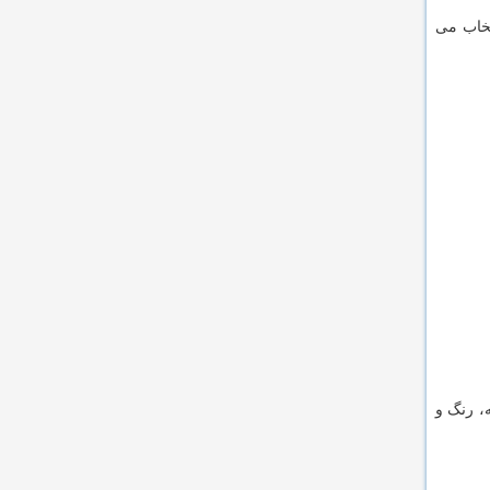
تخاب می
، رنگ و