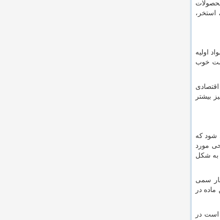
محصولات
 استخر،
د اولیه
مت خوب
اقتصادی
ز بیشتر
شود که
حی مورد
 به شکل
خار سمی
ماده در
ر است در