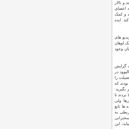
 و تالار
ه اعضای
د و کمک
د. ایده
دیو های
ک لوهان
ان وجود
پ گرایش
یوود در
ضیلت را
کم هوش، قبل از انتخابات سال ۲۰۱۶ آن قدر گیج بودند که
بگیرید:
بردند تا
رها. ولی
ها تابع
ربطی به
سخنرانی
ید، این