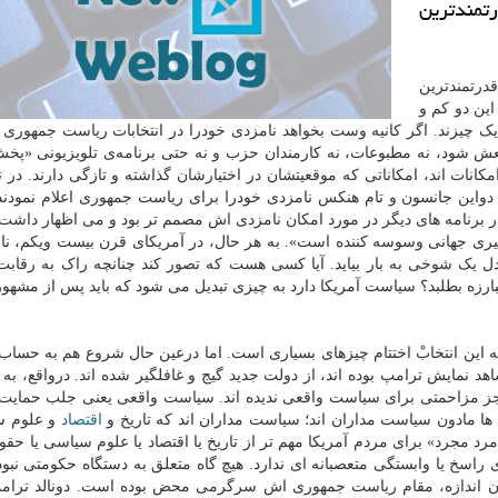
رتمندترین
قدرتمندترین
ین دو کم و
ش شود، نه مطبوعات، نه کارمندان حزب و نه حتی برنامه‌ی تلویزیونی «پخش
کانات اند، امکاناتی که موقعیتشان در اختیارشان گذاشته و تازگی دارند. در 
دواین جانسون و تام هنکس نامزدی خودرا برای ریاست جمهوری اعلام نمودند.
رنامه های دیگر در مورد امکان نامزدی اش مصمم تر بود و می اظهار داشت: 
ییری جهانی وسوسه کننده است». به هر حال، در آمریکای قرن بیست ویکم، ن
یک شوخی به بار بیاید. آیا کسی هست که تصور کند چنانچه راک به رقاب
مبارزه بطلبد؟ سیاست آمریکا دارد به چیزی تبدیل می شود که باید پس از مشهو
 این انتخابْ اختتام چیزهای بسیاری است. اما درعین حال شروع هم به حساب 
 نمایش ترامپ بوده اند، از دولت جدید گیج و غافلگیر شده اند. درواقع، به ا
 جز مزاحمتی برای سیاست واقعی ندیده اند. سیاست واقعی یعنی جلب حمایت
ها مادون سیاست مداران اند؛ سیاست مداران اند که تاریخ و
اقتصاد
و علوم س
«مرد مجرد» برای مردم آمریکا مهم تر از تاریخ یا اقتصاد یا علوم سیاسی یا ح
 راسخ یا وابستگی متعصبانه ای ندارد. هیچ گاه متعلق به دستگاه حکومتی نبو
مان اندازه، مقام ریاست جمهوری اش سرگرمی محض بوده است. دونالد ترا