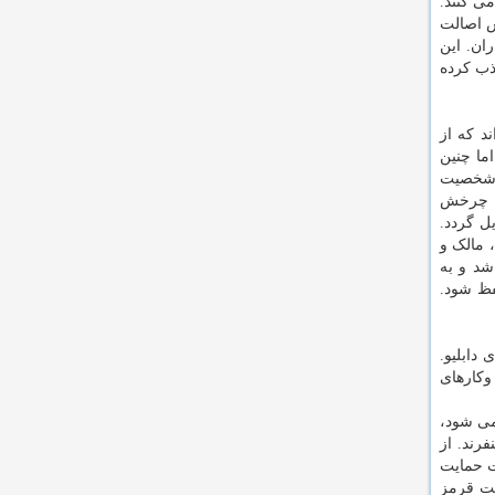
ی کنند.
ش اصالت
ان. این
ذب کرده
د که از
ما چنین
ه شخصیت
آن چرخش
ل گردد.
نسنت مک ماهون، مالک و
 شد و به
فظ شود.
ت سیاسی است. دونالد ترامپ در سال ۲۰۰۷ در برنامه‌ی دابلیو.
وکارهای
می شود،
رند. از
ت حمایت
لت قرمز