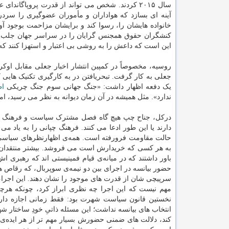
سال ۲۰۱۵ کردند. شخص می تواند از قدرت پروپاگاند
آینه ای بسازد که هواداران و مأموران عضوگیری را سردرگ
خانواده هایشان را، رسوا کند و برایشان مزاحمت بوجود آ
کنشگران حقوق همجنس گرایان را در سراسر جهان جلب نما
این است که داعش را به روشی بی اعتبار و استهزا کنند که
روسیه، مخصوصاً در کمپین انتشار اخبار جعلی مقابل اوکر
جعلی به کار گرفت. تبحریافتن در به کارگیری تکنیک ها
یک دفعه اظهار داشت: «جنگ جهانی سوم جنگ چریکی
اط
ندارد». مثل همیشه در آن زمان دیوانه به نظر می رسید، ام
درکل، جناح چپ هیچ گاه فصل مشترک سیاست و فرهنگ را
دارند یا این طور ادعا می کنند. فرهنگ چپانی را به یاد م
حالت مقاومت فرورفته است. همه‌ی اظهارنظرهای سیاسی سل
باور داشتند که در میانه‌ی قیام فمینیستی اند که رهبری
حضور بیانسه در اجرای بین دو نیمه‌ی سوپربال، که رقاص ها
سرپیچی شان از قدرت های موجود را نشان دهند. این اجرا، درم
مهم نیست که این اجرا چه نظری ابراز کرد، چونکه هرچ
نخستین قانون سیاست شهرت بود: فقط زمانی اجازه دارید
انتخاب های بیانسه نداشت؛ این مسئله ذاتیِ خودِ ساختار 
کند، دلالت های ضمنی حضورش بسیار مهم تر از هر ایده‌ی 