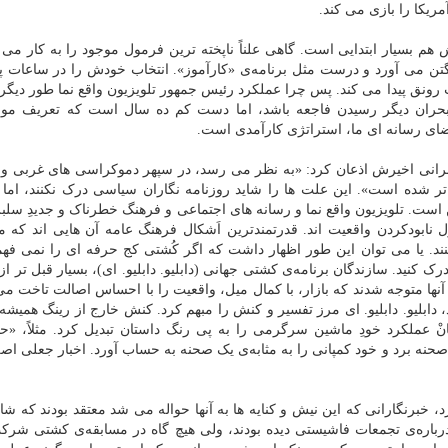
یکا را بازی می کند.
یار ابتدایی است. گاهی علناً ناپخته ترین فرمول موجود را به کار می گ
تن می آورد و درست مثل برنامه‌ی «کارآموز». انتخاب خودش را در ساعات پرب
ت رونق پیدا می کند. پس چرا عملکرد رئیس جمهور تلویزیون واقع نما طور دیگر
به بحران دیگر رسیدن فاجعه باشد، اما دست کم ده سال است که تعریف مو
ضای رسانه ای ما، استراتژی کارآمدی است.
رانی اخیرش اذعان کرد: «به نظر می رسد، در سپهر دموکراسی های غربی و 
 تر شده است». این علت ها را شاید روزنامه نگاران سیاسی درک نکنند، اما 
است. تلویزیون واقع نما و رسانه های اجتماعی و فرهنگ خطرناک و جدیدِ سلبر
ده، ۱۵ سال است که مشغول نابودکردن واقعیت اند. قدرتمندترین اَشکال فرهنگ عامه آن هایی اند که
نند. یا می توان این طور اظهار داشت که اگر کُشتی کج حرفه ای را نمی فهم
ک کنید. سازندگان برنامه‌ی کشتی جهانی (دابلیو. دابلیو. ای)، بسیار قبل تر از
آنها متوجه شدند که بازار، با کمال میل، واقعیت را با احساس اصالت تاخت می 
خورد، که از اواخر دهه‌ی ۱۹۹۰ شروع شد، دابلیو. دابلیو. ای مرز تفسیر و کنش را مبهم کرد. کنش خارج از رینگ ه
نْ عملکرد خودِ ماشین سرگرمی را به پی رنگ داستان تبدیل کرد. مثلاً، «ح
خل رینگ به پشت صحنه برد و خود کمپانی را به مثابه‌ی یک صحنه به حساب آورد. اخبار جعلی 
، خبرنگارانی که این نیش و کنایه ها به آنها حواله می شد معتقد بودند که شا
درباره‌ی تجمعات فاشیستی دیده بودند، ولی هیچ گاه در مسابقه‌ی کشتی شرک