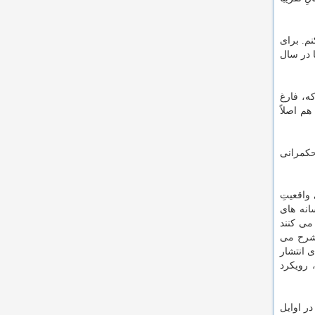
راهم کنم. برای
 در سال
ه، فارغ
م اصلاً
حکمرانی
واقعیتِ
انه های
می کنند
ا دقیقاً شرح می
ه متفکران ناتوست، تکنیک هایی را بررسی نموده که عاملان راست بدیل در انتخابات ۲۰۱۶ برای انتشار
 رویکرد
ر اوایل