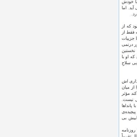
ما خودش
آید. اما
د.
د که از
 فقط از
 جزییات
ر درنمی
 نخستین
ه او با
ی سلاحِ
ذاری اش
از میان
کند مؤثر
ل نیست.
پانداها
یچیده‌ی
ابیش بی
اگر از فاشیسم در آمریکا می ترسید، نگران دونالد ترامپ نباشید. نگران مارک زاکربرگ باشید. ویلیام راندولف هرست، در اوج کارش، ۳۰ روزنامه
 تقریباً