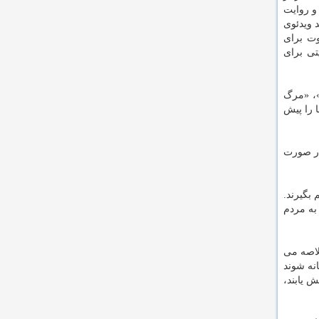
 و روایت
 ویدئوی
وت برای
تی برای
»، «مرگ
 من» و بقیه‌ی برنامه ها را پیش
در صورت
بگیرند.
 به مردم
لاصه می
نه شوند
 یابند،