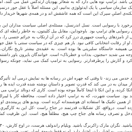
اشد. ترامپ نوه هایی دارد که به شعائر یهودیان ارتدکس عمل می کنند، ا
ک سازمان سیاسی یا یک ایدئولوژی بدانیم، این مسئله اصلاً با عقل جور درنمی 
. نکته‌ی اصلیِ سیرک این است که همه عاشقش اند و در همه‌ی شهرها خریدار دار
ورد با رسوایی است. نسل اندرنسل، مسئله‌ی اصلی سیاست مداران این بو
سوایی های ترامپ بود. باوجوداین، مقابل بیل کلینتون، به خاطر رابطه ای که
ی از نامزدهای ریاست جمهوری درز کرد که در آن ارتکاب به جرائم جنسی را، با
او از رقابت انتخاباتی کافی نبود. باز هم چیزی که در سیاست سنتی با عقل جو
 همیشه خاستگاه سلبریتی ها بوده است. به عقیده‌ی بیشتر تاریخ نگاران،
جه می شدید «مجنون، بدذات و خطرناک» است. خوانندگان بایرون باور داشتند ک
رد و آثارش را پرطرفدارتر. رسوایی به ترامپ کمک می نماید، چونکه رسوای
دارد حدس می زند- تا وقتی که چهره اش در رسانه ها به نمایش درمی آید تأثیرگ
 میدان به در می کند که قدرتِ تصویر و داستانِ نوشته شده قدرت ایده ها را 
ا کرده، و این اتکا تا اینجا کاملاً موجه بوده است. کاری که دونالد ترامپ می 
 بود. سیاست شهرت، که به ترامپ اختیار داده است، محافظه کار یا لیبرا
مین تکنیک ها استفاده ای هوشمندانه کرده است. ویدیو های پربیننده‌ی او با 
 است. درواقع، کل تشکیلات قدرتمند در جناح راست -کل این به کارگیریِ پ
دخل و تصرف رسانه های جناح چپ هیچ، مطلقاً هیچ، است. این ظرفیت کم
ترسی به اخبار را در اختیار دارد. او نه فقط شیوه‌ی اصلی تعیین هویت دیجیتالِ