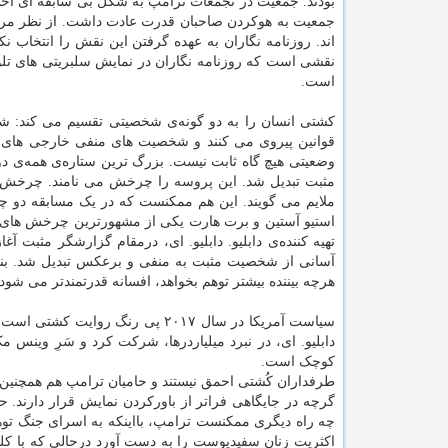
بودند. جمعیت در تجمعات ترامپ به شکل بی سابقه ای اح
جمعیت به هوکردن صاحبان قدرت عادت داشت. از نظر مردم 
اند. روزنامه نگاران به عهده گرفتن این نقش را انتخاب ن
نقشی است که روزنامه نگاران در نمایش سلبریتی های تلو
است.
کشتی انسان را به دو گونه‌ی شخصیتی تقسیم می کند: شخ
قوانین پیروی می کنند و شخصیت های منفی خارجی های 
وضعیتی هیچ گاه ثابت نیست. بزرگ ترین ستاره‌ی همه‌ی 
مثبت تبدیل شد. این پروسه را چرخش می نامند. چرخش مم
ملایم می گویند. این هم ممکنست که در یک مسابقه دو
تهیه کننده‌ی دابلیو. دابلیو. ای، درمقام گزارشگر مثبت آ
آسانی از شخصیت مثبت به منفی و برعکس تبدیل شد. بنابر
هرچه بیننده بیشتر توهم بخواهد، افسانه قدرتمندتر می شود.
دابلیو. ای، در نبرد میلیاردرها، شرکت کرد و سَرِ وینس
کوچک است.
طرفداران کُشتی احمق نیستند و حامیان ترامپ هم همچنین.
گرچه در جایگاهی فراتر از باورکردن نمایش قرار دارند. ح
چه راه دیگری ممکنست ترامپ، بااینکه به اسرای جنگ تو
اکثریت زنان سفیدپوست را به دست آورد درحالی که با کلم