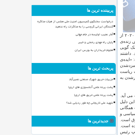
پربیننده ترین ها
درخواست سخنگوی کمیسیون امنیت ملی مجلس از هیأت مذاکره
کنندگان ایرانی گروسی را به مذاکرات راه ندهید
آمار عجیب اولیسه در جام جهانی
کمتر شده است و قدرت و شهرت در حال تبدیل شدن به یک چیزند. اگر کانیه وست بخواهد نامزدی خودرا در انتخابات ریاست جمهوری ۲۰۲۰ از
 زنده‌ی
پایان راه مهدی رحمتی و خیبر
تک گویی
هجوم خریداران به بورس ایران
 داشتند
«ایده‌ی
امزدشدن
پربحث ترین ها
ت ریاست
رشدن به
جزییات حریق شهرک صنعتی نصیرآباد
پشت پرده علمی آتشسوزی های اروپا
پشت پرده علمی حریق های اروپا
می آید.
ین دلیل
شهید علی لاریجانی چه طور ردیابی شد؟
 همگانی
یاسی و
قوق است.
جدیدترین ها
ده است.
مپ رئیس