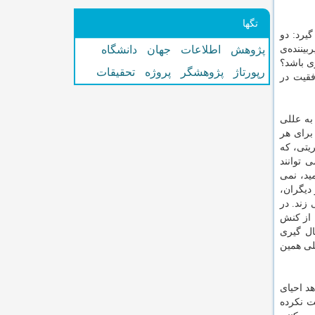
تگها
یرد: دو
یننده‌ی
پژوهش
اطلاعات
جهان
دانشگاه
ی باشد؟
رپورتاژ
پژوهشگر
پروژه
تحقیقات
فقیت در
به عللی
برای هر
یتی، که
 می توانند
ید، نمی
 دیگران،
زند. در
میشه از کنش
ال گیری
اصلی همین
هد احیای
ت نکرده