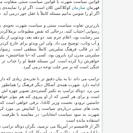
قوانین سیاست شهرت با قوانین سیاست سنتی متفاوت می ب
قهرمانِ
سازمان
کوکلاکس کلان است. اگر او را نماینده‌ی ی
اگر او را شومن بدانیم مسئله کاملاً با عقل جور درمی آید
بارزترین تفاوت سیاست سنتی و سیاست شهرت نحوه‌ی برخ
رسوایی اجتناب کنند، درحالی که نقش مطبوعات برملاکردن ر
سر رضایت بود، اعلام جرم شد. دو دهه بعد، ویدئویی از یک
و آب وتاب، توضیح می داد. ولی این ویدئو برای خارج کردن 
آید در قالب فرهنگ سلبریتی کاملاً منطقی است. رسوایی
سلبریتی مدرن لرد بایرون بود، کسی که «با شناختنش» متو
خواهرش زنا کرده است. این مسئله فقط او را جذاب تر ک
جنگی است که بر سر جلب توجه درمی گیرد.
ترامپ می داند -یا به بیان دقیق تر با تجربه‌ی زیادی که 
ادامه دارد. شهرت همه‌ی اَشکال دیگر فرهنگ را همانطور از
می برد. دونالد ترامپ به تکثیر گسترده‌ی تصویر چهره اش اتک
است و برای هر کسی که از او پیروی کند هم مؤثر خواهد
جاستین ترودو، نخست وزیر کانادا، ترقی خواهی است که از ه
بحث های سنتی درباره‌ی سیاست را کمابیش بی مورد کرده
شهرت به سود سیاست انتخاباتی- در مقایسه با ظرفیت 
استفاده مانده است.
را اداره می کرد. زاکربرگ، در آمریکا، کنترل حدود دوسوم دس