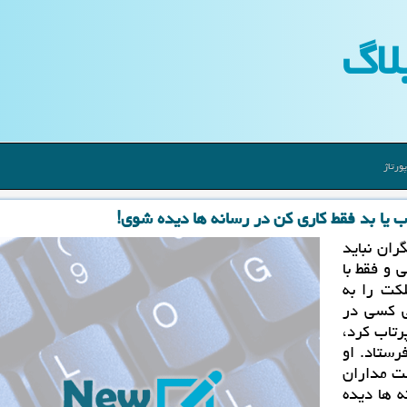
لاگ
ورتاژ
یا بد فقط كاری كن در رسانه ها دیده شوی!
ران نباید
 و فقط با
لکت را به
ی کسی در
رتاب کرد،
رستاد. او
ست مداران
ه ها دیده