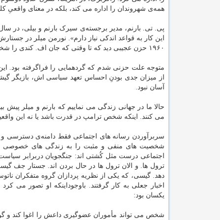
همه‌ی شهروندان را اداره می کند، بلکه در معنای واقعیِ کل
این کار به قواعد اندکی نیاز دارم». نورمن میلر در جست
۱۹۶۰ حزن عجیبی دید که تا وقتی که جان اف. کندی را شخصاً ندیده بود به نظرش منطقی نمی آمد:
متوجه علت حزنی شدم که گردهمایی را فراگرفته بود. این 
از میزان جدی بودنِ احساس تعهد سیاسی اش، بازیگر گیشه ای
آسان نبود.
حالا ما در جهانی زندگی می نماییم که بارنم و میلر پیش ب
می کنند. اینکه شخص ترامپ در قدرت باشد یا نه این واقعیت
سربرآوردن رسانه های اجتماعی فقط دامنه‌ی دسترسی و سل
شخصیت های منفی و مثبت را به زندگی های خصوصی ما و
اجتماعی درست مثل کُشتی اند: جنگجویان دربرابر سیاست 
اخبار جعلی به کار گرفتند. باوجوداینکه او تصور می کرد
یکسان بود:
شخص می تواند مأموران عضوگیری داعش را اغوا کند و گول