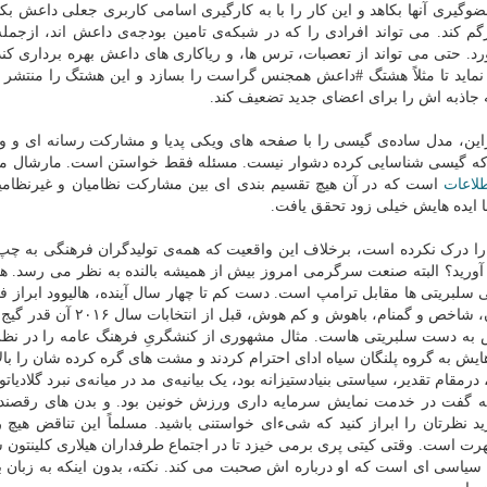
ای عضوگیری آنها بکاهد و این کار را با به کارگیری اسامی کاربری جعلی داعش بکند
م کند. می تواند افرادی را که در شبکه‌ی تامین بودجه‌ی داعش اند، ازجمل
ورد. حتی می تواند از تعصبات، ترس ها، و ریاکاری های داعش بهره برداری کن
ید تا مثلاً هشتگ #داعش همجنس گراست را بسازد و این هشتگ را منتشر کن
 جاذبه اش را برای اعضای جدید تضعیف کند.
این، مدل ساده‌ی گیسی را با صفحه های ویکی پدیا و مشارکت رسانه ای و وی
یی که گیسی شناسایی کرده دشوار نیست. مسئله فقط خواستن است. مارشال م
لاعات
است که در آن هیچ تقسیم بندی ای بین مشارکت نظامیان و غیرنظامی
ا ایده هایش خیلی زود تحقق یافت.
 درک نکرده است، برخلاف این واقعیت که همه‌ی تولیدگران فرهنگی به چ
ی آورید؟ البته صنعت سرگرمی امروز بیش از همیشه بالنده به نظر می رسد. هال
بریتی ها مقابل ترامپ است. دست کم تا چهار سال آینده، هالیوود ابراز ف
به هر کسی که خریدارش است می فروشد. بیشتر منتقدان، شاخص و گمنام، باهوش و 
 اش به دست سلبریتی هاست. مثال مشهوری از کنشگریِ فرهنگ عامه را در نظر 
یش به گروه پلنگان سیاه ادای احترام کردند و مشت های گره کرده شان را بالا 
قام تقدیر، سیاستی بنیادستیزانه بود، یک بیانیه‌ی مد در میانه‌ی نبرد گلادیاتو
ه گفت در خدمت نمایش سرمایه داری ورزش خونین بود. و بدن های رقصنده 
 نظرتان را ابراز کنید که شیءای خواستنی باشید. مسلماً این تناقض هیچ 
شهرت است. وقتی کیتی پری برمی خیزد تا در اجتماع طرفداران هیلاری کلینتون 
سیاسی ای است که او درباره اش صحبت می کند. نکته، بدون اینکه به زبان بیا