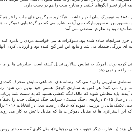
مه ابزار تغییر الگوهای خُلقی و مخارج ملت را هم در دست دارد.
پی. تی. بارنم، مدیر برجسته‌ی سیرک بارنم و بیلی، در سال ۱۸۸۰ به نیویورک سان اظهار داشت: «بگذارید سرگرمی های ملت را ف
ارش، «سوپرمن به سوپرمارکت می آید»، اشاره می کند در گردهمایی دموکرات ها
حزن سرانجام ساده شده بود: دموکرات ها می خواستند مردی را نامزد کنند ک
ِ بزرگی قلمداد می شد و نتایج این امر گیج کننده بود و ارزیابی کردن آنها ه
ینی کرده بودند. آمریکا به نمایش سالاری تبدیل گشته است. سلبریتی ها بر ما 
 را تغییر نمی دهد.
طه‌ی سلبریتی را زیاد می کند. رسانه های اجتماعی نمایش منحرف کننده‌ی 
ارد می کنند؛ هر کس به ستاره‌ی کوچکِ هستیِ خود تبدیل می شود. رس
آینده، باید مطمئن شوید که مالک لنگه کفشی هستید که به سمت شما پرتاب 
ترول ها. و الان ترول ها در حال بردن اند. جستار جف گیسی در سال ۲۰۱۵ درباره‌ی «جنگ ممتیک» شرایط جنگ فرهنگی جدید ر
دهد. گیسی، که یکی از نظریه پردازان گرو
 که این استراتژی ها نه مقابل دموکرات ها که مقابل داعش به کار می روند،
 بزند (به عبارت دیگر «هویت جعلی دیجیتال»)، مثل کاری که سه دختر روس د