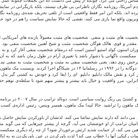
ساس راحتی می کرد، چونکه از پیش می دانست که این تجمعات چگونه عمل م
آمریکا، روزنامه نگاران ناظرانی بی طرف نیستند، بلکه بازیگرانی در نمای
کرده اند، بلکه این امر فقط واقعیتی است از تلقی تحریف شده‌ی روزنامه نگار
یزیون واقع نما بازی می کنند، نقشی که حالا نمایش سیاست را هم در خود ج
صیت های مثبت و منفی. شخصیت های مثبت معمولاً بازنده های آمریکایی ان
مقتدر و قوی. هالک هوگان شخصیت مثبت و شیخ آهنین شخصیت منفی بود. ا
دوران استون کولد استیو آستین است که درمقام شخصیت منفی آغاز کرد و ب
کنست ناگهانی یا دشوار باشد یا تغییری آرام در طول زمان باشد که به 
 چرخش روی دهد، یعنی شخصیت منفی به مثبت و شخصیت مثبت به منفی تبدی
استیو آستین و برت هارت یکی از مشهورترین چرخش های دوگانه را در ۱۹۹۲ در رسلمانیا ۱۳ در شیکاگو اجرا کردند. وی
غاز کرد و نقش مالک دابلیو. دابلیو. ای را ایفا کرد و خودش به کشتی گیر بدل
این، مرز واقعیت و خیال باید بیشتر و بیشتر مبهم شود تا سلطه‌ی توهم ح
سیاست آمریکا در سال ۲۰۱۷ پی رنگ روایت کشتی است و کشتیْ پی رنگ روای
 مک ماهون را تراشید. حالا لیندا مک ماهون، همسر وینس، رئیس اداره‌ی کسب 
 می دانند که دارند نمایش تماشا می کنند. لذتشان از باورکردن نمایش حاصل 
امیان ترامپ از او خوششان می آید، گرچه از بیشتر چیزهایی که می گوید متنف
هین می کند، از حمایت شدید ارتش برخوردار شود؟ از چه راه دیگری ممکنس
ات رکیکی آنها را خطاب می کند؟ لذت باورکردن در عین باورنکردن نه به ایا