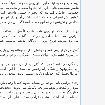
ربط دارد و نه به ایالت آبی. تلویزیون واقع نما دقیقاً به
هایش شخصیت هایی دارند که متناوباً منفی و مثبت می شوند
خصوصی خانگی کیم بود که محتوای جنسی داشت. کیم در 
خواهرانش اعتراف کرد که علت ساختن آن ویدئو این بود:
ستایش و نکوهش فراهم آورد، یعنی آمیختگی بین فرد مطرو
درست است که تلویزیون واقع نما، دقیقاً قبل از انتخاب ت
می برَد. تعریف جورج اورول از دوگانه اندیشی توصیف دقیق
گفتن دروغ از روی عمد و درهمان حال صمیمانه به آن باو
نیاز بیرون کشیدنش از وادی نسیان؛ انکارکردن وجود واقعی
بینندگان می دانند که تهیه کنندگان باید از مرد مجرد در 
آنها میکروفون را هنگام راه رفتنش می بینند. اما این دانس
آمریکا تحمیل کند، چونکه دوگانه اندیشی پایه‌ی موفق تری
رقبای ترامپ باید متوجه این مساله بشوند که، تا وقتی تل
شود و واقعیت و توهم مترادف یکدیگر می شوند. شخصیت 
و باردیگر به صاحبان قدرت تبدیل شوند. میزان رضایت از 
اما باید به یاد داشته باشند که ترامپ به تأیید نیاز ندارد. 