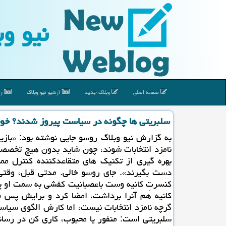
نیو وب
صفحه اصلی
وبلاگ جدید
آرشیو نیو وبلاگ
رپ
سلبریتی ها چگونه در سیاست پیروز شدند؟ خوب 
به گزارش نیو وبلاگ روسو جایی نوشته بود: «بازیگ
نامزد انتخابات شوند، چون شاید بدون هیچ تخصصی
بهره گیری از تکنیک های متقاعدکننده کنترل مم
دست بگیرند». جای روسو خالی. مدتی قبل، وقت
کنسرتِ کانیه وست باعصبانیت کفشی به سمت او پ
کانیه هم آنرا برداشت، امضا کرد و برایش پس ف
گرچه نامزد انتخابات نیست، اما کارش الگوی سیا
سلبریتی است: منفور یا محبوب، کاری کن در رسان