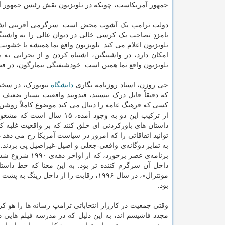
جمهور آمریکاست، چونکه در تلویزیون نقش رئیس جمهور آمر
دولت ترامپ یک آشوب محض است. سرگرمی آفرینی اش هم بس
نامزدِ تصاحب یک کرسی خالی در دیوان عالی را به واشینگ
تلویزیون اعلام می کند. تلویزیون واقع نما همیشه با خشون
امکان دارد، در واشینگتن، اشتباه کردن و از بحرانی 
تلویزیون واقع نما همین است. خودشیفتگی بیمارگون، در ف
جی روزن، استاد روزنامه نگاری
دانشگاه
نیویورک، در سخن
که دقیقاً قابل درک نیستند، قیدوبند واقعیت بسیار ضعیف
کسی که فرهنگ عامه را دنبال می کند موضوع کاملاً روشن 
از ترکیب این دو به وجود آم
داستان های باورکردنی ای خلق کنند که بر واقعیت غلبه ک
توانید اتفاقاتی را که امروز در سیاست آمریکا رخ می دهد در
به تمایز دوگانه‌ی واقعی-جعلی و اصیل-غیراصیل پی بردند. 
برنامه‌ی عصر بر
داخل آن سرگرم کننده تر بود. به این معنا که خط داستا
مونترال»، در سال ۱۹۹۶، رقابت را از دا
بود.
وقتی جمعیت در کارزار انتخاباتی ترامپ رسانه ها را هو کرد
مجدد فاشیسم اند، به این دلیل که در مدرسه فیلم هایی 