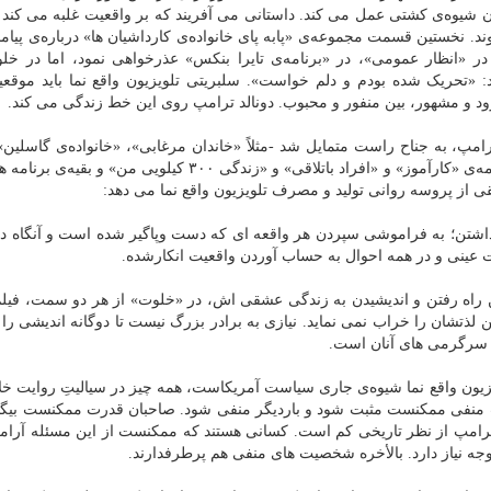
 همان شیوه‌ی کشتی عمل می کند. داستانی می آفریند که بر واقعیت غلبه می کند
. نخستین قسمت مجموعه‌ی «پابه پای خانواده‌ی کارداشیان ها» درباره‌ی پیامد
«انظار عمومی»، در «برنامه‌ی تایرا بنکس» عذرخواهی نمود، اما در خل
 «تحریک شده بودم و دلم خواست». سلبریتی تلویزیون واقع نما باید موقعی
د و مشهور، بین منفور و محبوب. دونالد ترامپ روی این خط زندگی می کند.
رامپ، به جناح راست متمایل شد -مثلاً «خاندان مرغابی»، «خانواده‌ی گاسلین
بارترین صید»- اما جعلی بودن و تقلب آگاهانه است که برنامه‌ی «کارآموز» و «افراد باتلاقی» و «زندگی ۳۰۰ کیلویی
ی از پروسه روانی تولید و مصرف تلویزیون واقع نما می دهد:
رداشتن؛ به فراموشی سپردن هر واقعه ای که دست وپاگیر شده است و آنگاه 
ت عینی و در همه احوال به حساب آوردن واقعیت انکارشده.
حین راه رفتن و اندیشیدن به زندگی عشقی اش، در «خلوت» از هر دو سمت، فیلم 
تن لذتشان را خراب نمی نماید. نیازی به برادر بزرگ نیست تا دوگانه اندیشی را
ن سرگرمی های آنان است.
ویزیون واقع نما شیوه‌ی جاری سیاست آمریکاست، همه چیز در سیالیتِ روایت خ
منفی ممکنست مثبت شود و باردیگر منفی شود. صاحبان قدرت ممکنست بیگا
ترامپ از نظر تاریخی کم است. کسانی هستند که ممکنست از این مسئله آرامش
به توجه نیاز دارد. بالأخره شخصیت های منفی هم پرطرفدارند.