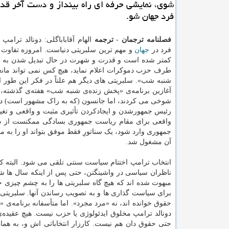
شوی، نمایشی حرفه ای راه بینداز و دست آخر قد
فرد جهان شو.
فصلنامه ترجمان
-
ترجمه
الهام آقاباباگلی: دونالد ترامپ 
فرد در
جهان
و مهم ترین سلبریتی دنیاست. امروزه تفاوت ا
طرف حزب دموکرات اعلام نماید، هیچ کس نمی تواند مانع
شنبه شب». سلبریتی های دیگر هم علناً در فکر این طور ام
آغازین برنامه‌ی «پخش زنده‌ی شنبه شب» هفته‌ی گذشته، 
شوخی می کردند، اما جانسون (که به راک مشهور است) در ب
رئیس جمهورشدن و ایجادکردن تأثیری مثبت و واقعی و تغ
واقعی برای مقام ریاست جمهوری بسادگی ممکنست از دل 
جمهوری وارد شود، یک سناتورِ فقط موفق بتواند او را به 
آن مشغول شد.
انتخاب ترامپ اختتام سیاست سنتی تلقی می شود. البته که
ناظران سیاسی در واشینگتن، حتی پس از اینکه سال ها شاهد
مبهوت شده اند که هیچ گاه سلبریتی ها را به چشم چیزی
برای سیاست گذاری ها و به تصویب رساندن آنها. سلبریتی 
حقوق خوانده اند، نه «مرد مجرد». اما متأسفانه برنامه‌ی 
دونالد ترامپ مخلوق ایدئولوژی یا حزب نیست. هیچ عقیده‌ی
حتی حقوق دان هم نیست. کارزار انتخاباتی اش و، به ه