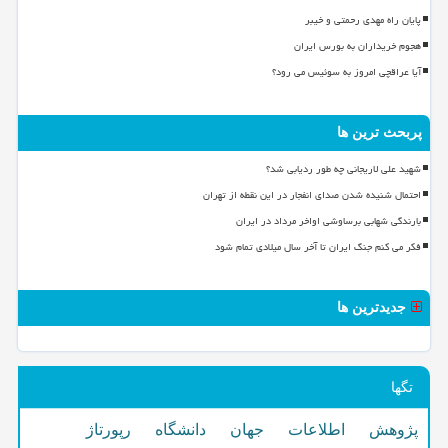
پایان راه مهدی رحمتی و خیبر
هجوم خریداران به بورس ایران
آیا عراقچی امروز به سوئیس می رود؟
پربحث ترین ها
شهید علی لاریجانی چه طور ردیابی شد؟
احتمال شنیده شدن صدای انفجار در این نقطه از تهران
بارندگی شهابی برساوشی اواخر مرداد در ایران
فکر می کنم جنگ ایران تا آخر سال میلادی تمام شود
جدیدترین ها
تگها
پژوهش
اطلاعات
جهان
دانشگاه
رپورتاژ