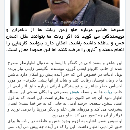
علیرضا طبایی درباره جلو زدن ربات ها از شاعران و
نویسندگان می گوید که اگر ربات ها بتوانند مثل انسان
حس و عاطفه داشته باشند، امکان دارد بتوانند کارهایی را
انجام دهند و آثاری را عرضه کنند اما این حدودا محال است.
این شاعر و منتقد ادبی در گفتگو با ایسنا و به دنبال اظهارنظر مطرح
شده از جانب کازوئو ایشی گورو، نویسنده انگلیسی ژاپنی تبار برنده
نوبل ادبیات در خصوص این که «در آینده پیش رو امکان دارد ماشین
ها با رمان نویسان رقابت کنند و شاید از آنها پیشی بگیرند»، در مورد
احساس خطر شاعران و نویسندگان ایرانی درباره خلق آثار ادبی از
جانب
ربات
ها به واسطه
هوش
مصنوعی و امکان سنجی این مساله
اظهار نمود: آن چه هم اکنون مورد نظرم است، این است که به قول
استاد سخن، سعدی، «رسد آدمی به جایی که به جز خدا نبیند»؛ انسان
پیشرفت می کند و مرزهای هنر، علم و دیگر مرزها را درمی نوردد و
فراتر از آن چه تصور می کند، جلو می رود.
او سپس ضمن اشاره به لزوم وجود حس و عاطفه در ربات ها برای
خلق اثر ادبی اظهار داشت: این را که در آینده چه پیش می آید، نمی