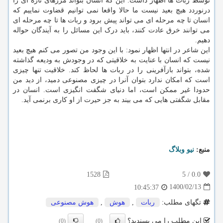
توسط ربات ها اظهار داشت: این که انسان بتواند مرزهای تازه ای را
درنوردد هیچ بعید نیست ما حالا واقعا نمی توانیم قضاوت نماییم که
انسان تا چه مرحله ای می تواند پیش برود و ربات ها تا چه مرحله ای
می توانند خرق عادت کنند، باید درک این مسائل را به آیندگان حواله
دهیم.
این شاعر در انتها اظهار نمود: با این وجود من تصور می کنم هیچ بعید
نیست که انسان با عنایت به خلاقیتی که در وجودش به ودیعه گذاشته
شده، بتواند بازآفرینی را در ربات ها لحاظ کند. خلاقیت تنها چیزی
است که امکان ندارد بتوان آنرا در چیزی مصنوعی دمید، از دید من
حدودا غیر ممکن است، اما دنیای شگفت انگیزی است. انسان در
مقابل شگفتی هایی که می بیند به جز حیرت از او کاری برنمی آید.
منبع:
نیو وبلاگ
1528
5
/
0.0
1400/02/13
10:45:37
تگهای مطلب:
ربات
,
هوش
,
هوش مصنوعی
این مطلب را می پسندید؟
(0)
(0)