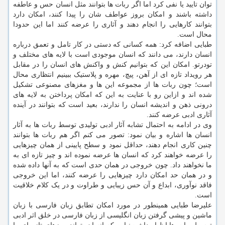
توان تایید یا نفی کرد اما اگر ربات ها بتوانند مثل انسان حس و عاطفه
داشته باشند و امکان بروز عواطف شان را پیدا کنند، امکان دارد
بتوانند کارهایی را انجام دهند و آثاری را عرضه کنند اما این حدودا
محال است.
طبایی اضافه کرد: همه کسانی که دستی در کار تامل و تعمق درباره
انسان دارند، می دانند که انسان موجودی است با لایه های مختلف و
تودرتو. امکان این که بتوانیم کنش و واکنش های انسان را در مقابل
هر رویداد تازه ای از آهن، پیچ، مهره و پلاستیک ببینیم انتظاری محال
است؛ چون ربات ها از مجموعه این ها و مغزهای مصنوعی تشکیل
شده اند و ازاین رو با عنایت به این که امکان پرداختن به لایه های
درونی ذهن و اندیشه انسان را ندارند، بعید است که بتوانند در آینده
آثاری ادبی عرضه کنند.
وی در ادامه به احتمال تشابه آثار ادبی تولیدی توسط ربات ها به آثار
انسان ها اشاره و بیان نمود: تصور می کنم اگر هم ربات ها بتوانند
چنین کاری انجام دهند، حداقل نمود و سطح پایینی از همان چیزهایی
را عرضه خواهند کرد که انسان ها عرضه نموده اند و چیز تازه ای به
ما نخواهند داد. چون خروجی در همان حدی است که به آنها داده شده
و در همان حد امکان دارد چیزهایی را عرضه کنند، اما این خروجی
فاقد نوآوری، ابداع و آن حس زیبایی و طراوت و در یک کلام خلاقیت
است.
علیرضا طبایی همینطور در مورد امکان تطابق زبان فارسی با زبان
ماشین و پیشی گرفتن زبان انگلیسی از زبان فارسی در خلق اثر ادبی