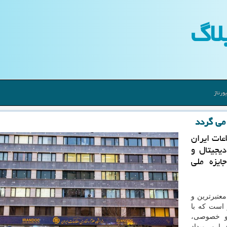
لاگ
ورتاژ
 می گردد
عات ایران
دیجیتال و
ایزه ملی
معتبرترین و
است که با
 و خصوصی،
 این رویداد