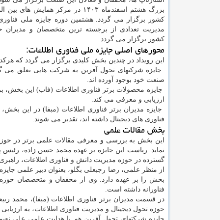
بزرگ هشتم اسفندماه ۱۴۰۳ در مرکز همایش های
کشور برگزار می گردد. هشتمین دوره جایزه ملی فناوری 
مدیریت تعدادی از برجسته ترین متخصصان و مدیران ح
کشور برگزار می گردد.
محورهای اصلی جایزه ملی فناوری اطلاعات:
این رویداد در چندین بخش کلیدی برگزار می گردد که هرکدام
 جایزه شرکتهای تحول آفرین به شرکت هایی تعلق می گیرد
صنعت خود بوجود آورده اند.
 جایزه محصولات برتر فناوری اطلاعات (فاب) این بخش، بر
ارزیابی و معرفی می کند.
 جایزه مدیران برتر فناوری اطلاعات (مبفا) در این بخش
فناوری های دیجیتال داشته اند، تقدیر می شوند.
بخش مقالات علمی
این بخش به بررسی و معرفی مقالات علمی برتر در حوزه
نماید. ریاست این جایزه بر عهده محمد حسن زاده، رئیس پ
گسترده در حوزه مدیریت دانش و فناوری اطلاعات، راهبری ای
از منظر علمی، رضا رجبعلی بگلو، بعنوان دبیر علمی جایز
بخش را بر عهده دارد. وی از محققان و متخصصان حوزه 
فناورانه داشته است.
در قسمت مدیران برتر فناوری اطلاعات (مبفا)، محمد ربیع
حوزه تحول دیجیتال و مدیریت فناوری اطلاعات، به ارزیابی 
جایزه شرکتهای تحول آفرین هم با هدایت علمی علی نعیم