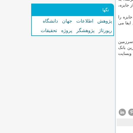
 جایزه،
تگها
ایزه را
پژوهش
اطلاعات
جهان
دانشگاه
ایفا می
رپورتاژ
پژوهشگر
پروژه
تحقیقات
 سرزمین
ین بانک
 وبسایت