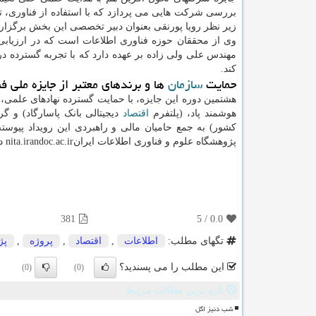
بررسی شرکت هایی می پردازد که با استفاده از فناوری، ت
زیر نظر رویا پورنقی بعنوان دبیر تخصصی این بخش برگزار
وی از محققان حوزه فناوری اطلاعات است که در ارزیابی
مهندس علی ولی زاده بر عهده دارد که با تجربه گسترده 
کند.
حمایت
سازمان
ها و برندهای معتبر از جایزه ملی فن
هشتمین دوره این جایزه، با حمایت گسترده نهادهای علمی
هوشمند پاد، (پلتفرم
اقتصاد
دیجیتالی بانک پاسارگاد) و گ
کشور) به جمع حامیان مالی و راهبردی این رویداد پیوست
پژوهشگاه علوم و فناوری اطلاعات ایرانnita.irandoc.ac.ir در دسترس می باشد.
381
5
/
0.0
تگهای مطلب:
اطلاعات
,
اقتصاد
,
پروژه
,
پژ
این مطلب را می پسندید؟
(0)
(0)
تازه ترین مطالب مرتبط
شب دنیز اگل