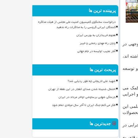
پربیننده ترین ها
درخواست سخنگوی کمیسیون امنیت ملی مجلس از هیأت مذاکره
کنندگان ایرانی گروسی را به مذاکرات راه ندهید
هجوم خریداران به بورس ایران
پایان راه مهدی رحمتی و خیبر
وجهی در
آمار عجیب اولیسه در جام جهانی
ته اند،
و توسعه
پربحث ترین ها
شهید علی لاریجانی چه طور ردیابی شد؟
کمک می
احتمال شنیده شدن صدای انفجار در این نقطه از تهران
 اجرایی
بارندگی شهابی برساوشی اواخر مرداد در ایران
فکر می کنم جنگ ایران تا آخر سال میلادی تمام شود
لمی این
محصولات
جدیدترین ها
رایی در
فته، به