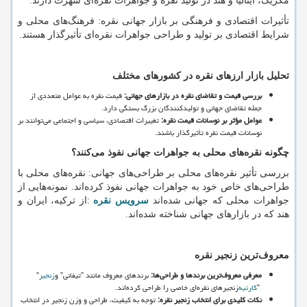
مکزیک، ایتالیا و هند در تولید نقره و جواهرات نقره
ای شهرت دارند.
تأثیرات اقتصادی و فرهنگی بر بازار جهانی نقره: فرهنگ
های محلی و
شرایط اقتصادی بر تولید و طراحی جواهرات نقره
ای تأثیرگذار هستند.
تحلیل بازار ارزهای نقره در کشورهای مختلف
بررسی قیمت و تقاضای نقره در بازارهای جهانی
:
قیمت نقره به عوامل متعددی از
جمله تقاضای جهانی و تولیدکنندگان بزرگ بستگی دارد.
عوامل مؤثر بر نوسانات قیمت نقره
:
تغییرات اقتصادی، سیاسی و اجتماعی می
توانند بر
نوسانات قیمت نقره تأثیرگذار باشند.
چگونه نقره
های محلی به جواهرات جهانی نفوذ می
کنند؟
بررسی تأثیر نقره
های محلی بر طراحی
های جهانی: نقره
های محلی با
طراحی
های خاص خود به جواهرات جهانی نفوذ کرده
اند. نمونه
هایی از
جواهرات محلی که جهانی شده
اند
سرویس نقره
:
از ترکیه، ایران و
هند که در بازارهای جهانی شناخته شده
اند.
معروف
ترین زنجیر نقره
معرفی معروف
ترین برندها و طراحی
ها
:
برندهای معروف مانند "تیفانی" و
زنجیر
"
"
کارتیه
زنجیرهای نقره
ای خاصی را طراحی کرده
اند.
نکات کلیدی برای انتخاب زنجیر نقره
:
توجه به کیفیت، طراحی و وزن زنجیر در انتخاب