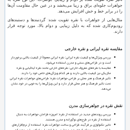
جواهرات جلوه
ای براق و زیبا می
بخشد و در عین حال مقاومت آن
ها
را در برابر خط و خش افزایش می
دهد.
مثال
هایی از جواهرات با نقره تقویت شده: گردنبندها و دستبندهای
رودیوم
کاری شده که به دلیل زیبایی و دوام بالا، مورد توجه قرار
دارند.
مقایسه نقره ایرانی و نقره خارجی
بررسی ویژگی
ها و کیفیت نقره ایرانی: نقره ایرانی معمولاً از کیفیت بالایی برخوردار
است و در طراحی
های سنتی و مدرن استفاده می
شود.
مقایسه با نقره
های معروف خارجی: نقره
های خارجی مانند نقره ایتالیایی و نقره
مکزیکی نیز کیفیت بالایی دارند و هر کدام ویژگی
های خاص خود را دارند.
تأثیر فرهنگ و هنر محلی بر طراحی جواهرات نقره: طراحی
های جواهرات نقره ایرانی
تحت تأثیر فرهنگ و هنر محلی قرار دارد و این ویژگی
ها را به خوبی در خود نشان
می
دهد.
نقش نقره در جواهرسازی مدرن
بررسی روندهای جدید در استفاده از نقره: امروزه طراحان جواهرات به دنبال
استفاده از نقره در طرح
های نوآورانه و مدرن هستند.
تاثیر تکنولوژی بر فرآیند طراحی و ساخت جواهرات نقره: استفاده از نرم
افزارهای
طراحی سه
بعدی و تکنیک
های جدید تولید، به طراحان این امکان را می
دهد که