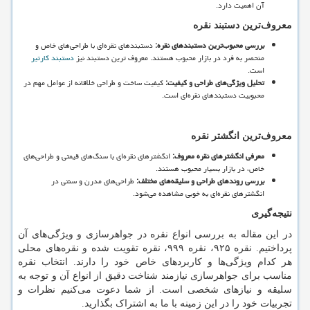
آن اهمیت دارد.
معروف
ترین دستبند نقره
بررسی محبوب
ترین دستبندهای نقره
:
دستبندهای نقره
ای با طراحی
های خاص و
منحصر به فرد در بازار محبوب هستند. معروف ترین دستبند نیز
دستبند کارتیر
است.
تحلیل ویژگی
های طراحی و کیفیت
:
کیفیت ساخت و طراحی خلاقانه از عوامل مهم در
محبوبیت دستبندهای نقره
ای است.
معروف
ترین انگشتر نقره
معرفی انگشترهای نقره معروف
:
انگشترهای نقره
ای با سنگ
های قیمتی و طراحی
های
خاص، در بازار بسیار محبوب هستند.
بررسی روندهای طراحی و سلیقه
های مختلف
:
طراحی
های مدرن و سنتی در
انگشترهای نقره
ای به خوبی مشاهده می
شود.
نتیجه
گیری
در این مقاله به بررسی انواع نقره در جواهرسازی و ویژگی
های آن
پرداختیم. نقره ۹۲۵، نقره ۹۹۹، نقره تقویت شده و نقره
های محلی
هر کدام ویژگی
ها و کاربردهای خاص خود را دارند. انتخاب نقره
مناسب برای جواهرسازی نیازمند شناخت دقیق از انواع آن و توجه به
سلیقه و نیازهای شخصی است. از شما دعوت می
کنیم نظرات و
تجربیات خود را در این زمینه با ما به اشتراک بگذارید.