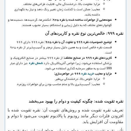
مزایا: مقاومت بالا، درخشندگی عالی، قابلیت طراحی
های مختلف.
معایب: ممکن است با گذشت زمان تغییر رنگ دهد و نیاز به نگهداری
داشته باشد.
نمونه
هایی از جواهرات ساخته شده با نقره
۹۲۵
:
انگشترها، گردنبندها، دستبندها و
گوشواره
های مختلف که به دلیل زیبایی و استحکام، بسیار محبوب هستند.
نقره
۹۹۹:
خالص
ترین نوع نقره و کاربردهای آن
توضیح خصوصیات نقره
۹۹۹
و تفاوت آن با نقره
۹۲۵
:
نقره ۹۹۹ دارای ۹۹۹
قسمت نقره خالص است و به همین دلیل بسیار نرم
تر و آسیب
پذیرتر از نقره ۹۲۵
است.
کاربردهای نقره
۹۹۹
در صنایع مختلف
:
از نقره ۹۹۹ بیشتر در صنایع الکترونیک و
پزشکی استفاده می
شود، زیرا خواص آنتی
باکتریال دارد
شمش نقره
.
نیز دارای عیار
999 است و به منظور سرمایه گذاری استفاده می شود.
مزایا و معایب
خرید نقره
۹۹۹
در جواهرسازی
:
مزایا: خلوص بالا، درخشندگی بی
نظیر.
معایب: آسیب
پذیری بالا و عدم مناسب بودن برای جواهرات روزمره.
نقره تقویت شده: چگونه کیفیت و دوام را بهبود می
بخشد
تعریف نقره تقویت شده و روش
های تقویت آن: نقره تقویت شده با
افزودن فلزات دیگر مانند رودیوم یا پالادیوم تقویت می
شود تا دوام و
مقاومت آن افزایش یابد.
تأثیر نقره تقویت شده بر دوام و زیبایی جواهرات: این نوع نقره به