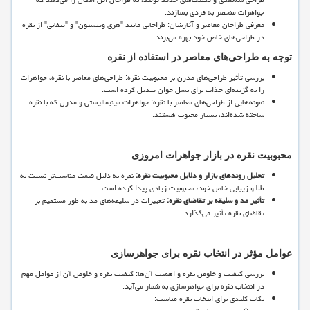
جواهرات منحصر به فردی بسازند.
معرفی طراحان معاصر و آثارشان: طراحانی مانند "هری وینستون" و "تیفانی" از نقره
در طراحی
های خاص خود بهره می
برند.
توجه به طراحی
های معاصر در استفاده از نقره
بررسی تأثیر طراحی
های مدرن بر محبوبیت نقره: طراحی
های معاصر با نقره، جواهرات
را به گزینه
ای جذاب برای نسل جوان تبدیل کرده است.
نمونه
هایی از طراحی
های معاصر با نقره: جواهرات مینیمالیستی و مدرن که با نقره
ساخته شده
اند، بسیار محبوب هستند.
محبوبیت نقره در بازار جواهرات امروزی
تحلیل روندهای بازار و دلایل محبوبیت نقره
:
نقره به دلیل قیمت مناسب
تر نسبت به
طلا و زیبایی خاص خود، محبوبیت زیادی پیدا کرده است.
تأثیر مد و سلیقه بر تقاضای نقره
:
تغییرات در سلیقه
های مد به طور مستقیم بر
تقاضای نقره تأثیر می
گذارد.
عوامل مؤثر در انتخاب نقره برای جواهرسازی
بررسی کیفیت و خلوص نقره و اهمیت آن
ها: کیفیت نقره و خلوص آن از عوامل مهم
در انتخاب نقره برای جواهرسازی به شمار می
آید.
نکات کلیدی برای انتخاب نقره مناسب: