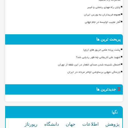
پایان راه مهدی رحمتی و خیبر
هجوم خریداران به بورس ایران
آمار عجیب اولیسه در جام جهانی
پربحث ترین ها
پشت پرده علمی حریق های اروپا
شهید علی لاریجانی چه طور ردیابی شد؟
احتمال شنیده شدن صدای انفجار در این نقطه از تهران
بارندگی شهابی برساوشی اواخر مرداد در ایران
جدیدترین ها
تگها
پژوهش
اطلاعات
جهان
دانشگاه
رپورتاژ